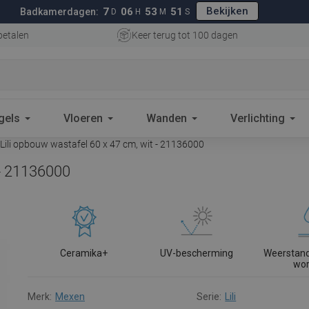
Bekijken
7
06
53
50
Badkamerdagen:
D
H
M
S
betalen
Keer terug tot 100 dagen
gels
Vloeren
Wanden
Verlichting
ili opbouw wastafel 60 x 47 cm, wit - 21136000
 - 21136000
Ceramika+
UV-bescherming
Weerstand
wo
Merk:
Mexen
Serie:
Lili