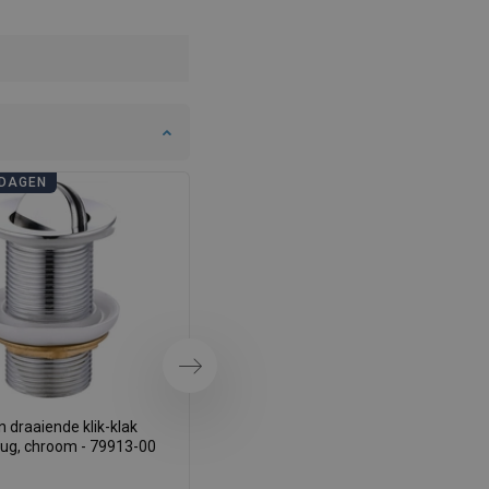
SWEDISH
FINNISH
PORTUGUESE
CROATIAN
GREEK
DAGEN
BADKAMERDAGEN
SLOVENIAN
Volgende
 draaiende klik-klak
Mexen draaibare klik-klak
lug, chroom - 79913-00
afvoerplug, goud - 79913-50