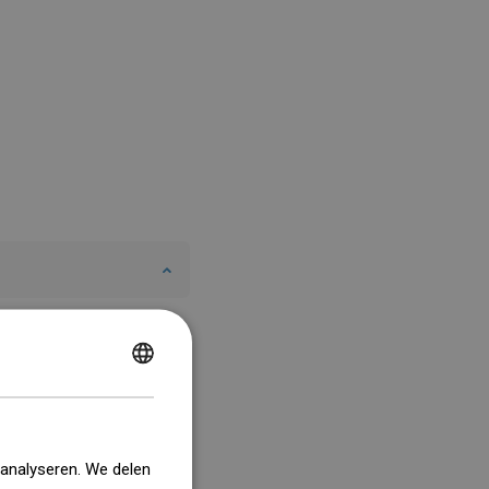
POLISH
CZECH
GERMAN
 analyseren. We delen
ENGLISH