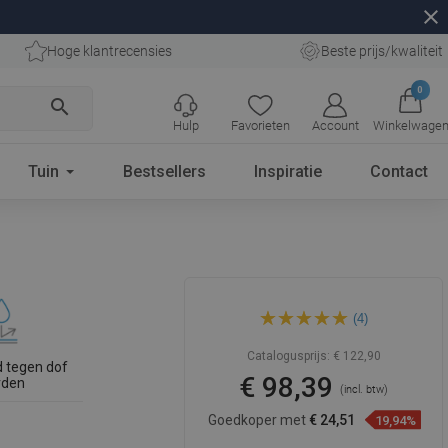
close
Hoge klantrecensies
Beste prijs/kwaliteit
0
search
Hulp
Favorieten
Account
Winkelwage
Tuin
Bestsellers
Inspiratie
Contact
Mexen Lili opbouw wastafel
(4)
60 x 47 cm, wit - 21136000
Catalogusprijs:
€ 122,90
 tegen dof
€ 98,39
rden
(incl. btw)
Goedkoper met
€ 24,51
19,94%