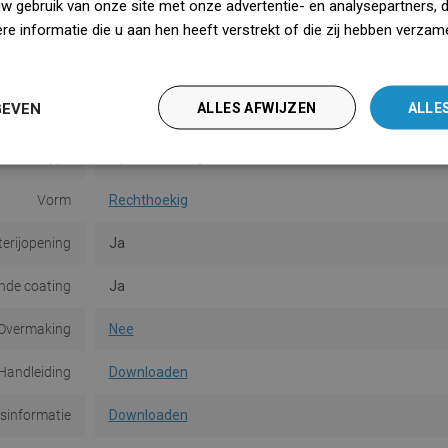
uw gebruik van onze site met onze advertentie- en analysepartners, 
Kleur
Wit
e informatie die u aan hen heeft verstrekt of die zij hebben verzam
iedz się więcej
Oppervlakte
Glans
GEVEN
ALLES AFWIJZEN
ALLE
Materiaal
Keramiek
Type
Opbouw
,
Hangend
Vorm
Rechthoekig
terijopening
Ja
de coating
Ja
Overmaking
Nee
Handleiding
Downloaden
dsinformatie
Downloaden