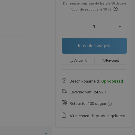
De laagste prijs van de laatste 30 dagen
Voor de reductie: € 98,39
-
+
In winkelwagen
favorite_border
Favoriet
Vergelijk
Beschikbaarheid:
Op voorraad
Levering van:
24.99 €
Retour tot 100 dagen
mensen
dit product gekocht.
6
3