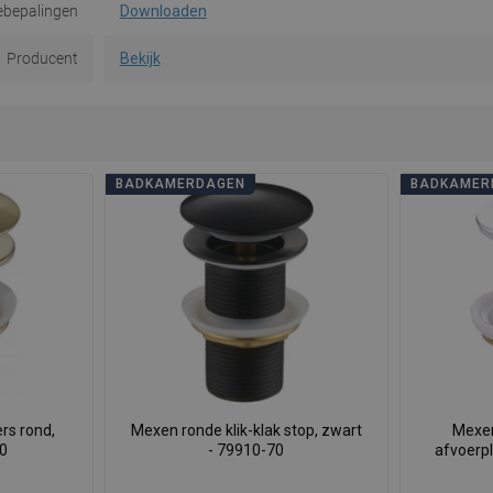
ebepalingen
Downloaden
Producent
Bekijk
BADKAMERDAGEN
BADKAMER
rs rond,
Mexen ronde klik-klak stop, zwart
Mexen
50
- 79910-70
afvoerp