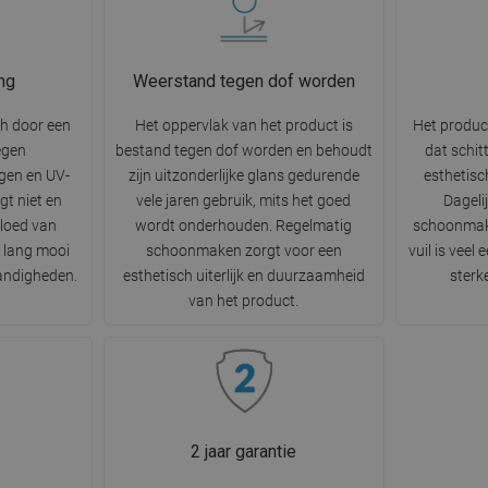
ng
Weerstand tegen dof worden
ch door een
Het oppervlak van het product is
Het produc
egen
bestand tegen dof worden en behoudt
dat schit
gen en UV-
zijn uitzonderlijke glans gedurende
esthetisc
gt niet en
vele jaren gebruik, mits het goed
Dageli
vloed van
wordt onderhouden. Regelmatig
schoonmak
r lang mooi
schoonmaken zorgt voor een
vuil is veel
tandigheden.
esthetisch uiterlijk en duurzaamheid
sterk
van het product.
2 jaar garantie