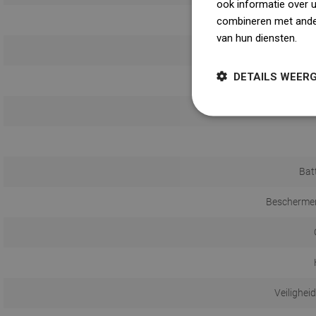
ook informatie over 
combineren met ander
van hun diensten.
Dow
DETAILS WEER
Bat
Beschermen
Veilighei