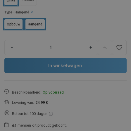
Rechts
Links
Type
- Hangend
Opbouw
Hangend
favorite_border
-
+
In winkelwagen
Beschikbaarheid:
Op voorraad
Levering van:
24.99 €
Retour tot 100 dagen
mensen
dit product gekocht.
6
4