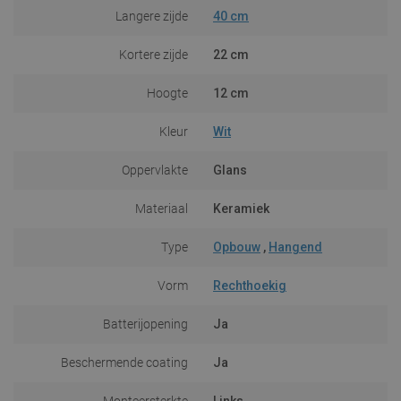
Langere zijde
40 cm
Kortere zijde
22 cm
Hoogte
12 cm
Kleur
Wit
Oppervlakte
Glans
Materiaal
Keramiek
Type
Opbouw
,
Hangend
Vorm
Rechthoekig
Batterijopening
Ja
Beschermende coating
Ja
Monteersterkte
Links