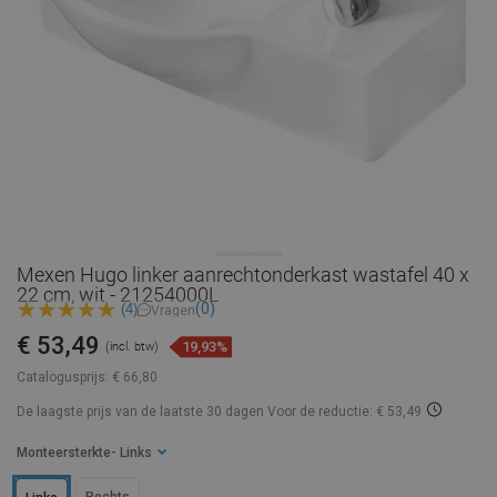
Mexen Hugo linker aanrechtonderkast wastafel 40 x
22 cm, wit - 21254000L
(0)
(4)
Vragen
€ 53,49
19,93%
(incl. btw)
Catalogusprijs:
€ 66,80
De laagste prijs van de laatste 30 dagen
Voor de reductie: € 53,49
Monteersterkte
- Links