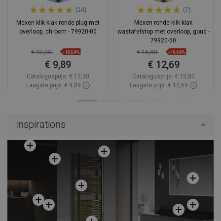
(14)
(7)
Mexen klik-klak ronde plug met
Mexen ronde klik-klak
overloop, chroom - 79920-00
wastafelstop met overloop, goud -
79920-50
€ 12,30
€ 15,80
-19,59%
-19,68%
€ 9,89
€ 12,69
Catalogusprijs:
€ 12,30
Catalogusprijs:
€ 15,80
Laagste prijs: € 9,89
Laagste prijs: € 12,69
Beschikbaarheid:
Op voorraad
Beschikbaarheid:
Op voorraad
In winkelwagen
In winkelwagen
Inspirations
Vergelijk
favorite_border
Favoriet
Vergelijk
favorite_border
Favoriet