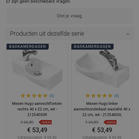
Er zijn geen beschikbare vragen.
Stel je vraag.
Producten uit dezelfde serie
BADKAMERDAGEN
BADKAMERDAGEN
(4)
(4)
Mexen Hugo aanrechtfontein
Mexen Hugo linker
rechts 40 x 22 cm, wit -
aanrechtonderkast wastafel 40 x
21254000R
22 cm, wit - 21254000L
€ 66,80
€ 66,80
-19,93%
-19,93%
€ 53,49
€ 53,49
Catalogusprijs:
€ 66,80
Catalogusprijs:
€ 66,80