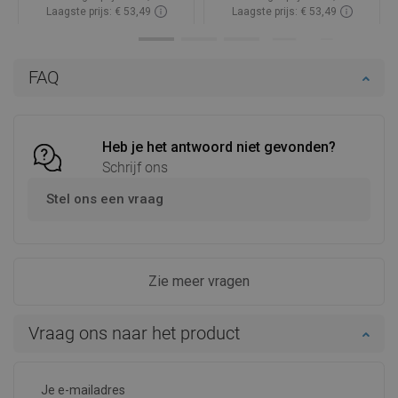
Laagste prijs: € 53,49
Laagste prijs: € 53,49
Beschikbaarheid:
Op voorraad
Beschikbaarheid:
Op voorraad
In winkelwagen
In winkelwagen
FAQ
Vergelijk
favorite_border
Favoriet
Vergelijk
favorite_border
Favoriet
Heb je het antwoord niet gevonden?
Schrijf ons
Stel ons een vraag
Zie meer vragen
Vraag ons naar het product