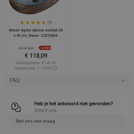
(4)
Mexen Agota opbouw wasbak 58
x 40 cm, blauw - 22025866
€ 147,60
-19,99%
€ 118,09
Catalogusprijs:
€ 147,60
Laagste prijs: € 118,09
Beschikbaarheid:
Op voorraad
FAQ
In winkelwagen
Vergelijk
favorite_border
Favoriet
Heb je het antwoord niet gevonden?
Schrijf ons
Stel ons een vraag