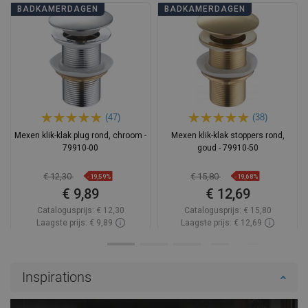
BADKAMERDAGEN
BADKAMERDAGEN
(47)
(38)
Mexen klik-klak plug rond, chroom -
Mexen klik-klak stoppers rond,
79910-00
goud - 79910-50
€ 12,30
€ 15,80
-19,59%
-19,68%
€ 9,89
€ 12,69
Catalogusprijs:
€ 12,30
Catalogusprijs:
€ 15,80
Laagste prijs: € 9,89
Laagste prijs: € 12,69
Beschikbaarheid:
Op voorraad
Beschikbaarheid:
Op voorraad
In winkelwagen
In winkelwagen
Inspirations
Vergelijk
favorite_border
Favoriet
Vergelijk
favorite_border
Favoriet