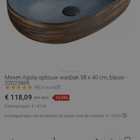
Mexen Agota opbouw wasbak 58 x 40 cm, blauw -
22025866
(0)
(4)
Vragen
€ 118,09
19,99%
(incl. btw)
Catalogusprijs:
€ 147,60
De laagste prijs van de laatste 30 dagen
Voor de reductie: € 118,09
favorite_border
-
+