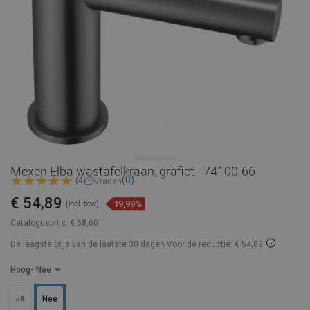
Mexen Elba wastafelkraan, grafiet - 74100-66
(0)
(4)
Vragen
€ 54,89
19,99%
(incl. btw)
Catalogusprijs:
€ 68,60
De laagste prijs van de laatste 30 dagen
Voor de reductie: € 54,89
Hoog
- Nee
Ja
Nee