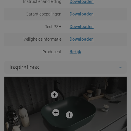
Instructiehandleiding
Downloaden
Garantiebepalingen
Downloaden
Test PZH
Downloaden
Veiligheidsinformatie
Downloaden
Producent
Bekijk
Inspirations