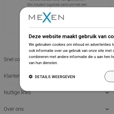
Een modern logistiek centrum met een
oppervlakte van 31.000 m² met meer
dan 68.000 palletplaatsen biedt meer
dan 1500.000 beschikbare producten!
Deze website maakt gebruik van co
We gebruiken cookies om inhoud en advertenties t
ook informatie over uw gebruik van onze site met 
combineren met andere informatie die u aan hen he
Snel contact

van hun diensten.
Dowiedz się więcej
Klantenservice

DETAILS WEERGEVEN
Nuttige links

Over ons
