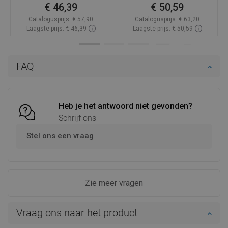
€ 46,39
€ 50,59
Catalogusprijs:
€ 57,90
Catalogusprijs:
€ 63,20
Laagste prijs: € 46,39
Laagste prijs: € 50,59
Beschikbaarheid:
Op voorraad
Beschikbaarheid:
Op voorraad
In winkelwagen
In winkelwagen
FAQ
Vergelijk
favorite_border
Favoriet
Vergelijk
favorite_border
Favoriet
Heb je het antwoord niet gevonden?
Schrijf ons
Stel ons een vraag
Zie meer vragen
Vraag ons naar het product