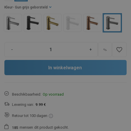
Kleur
- Gun grijs geborsteld
favorite_border
-
+
In winkelwagen
Beschikbaarheid:
Op voorraad
Levering van:
9.99 €
Retour tot 100 dagen
mensen
dit product gekocht.
1
8
5