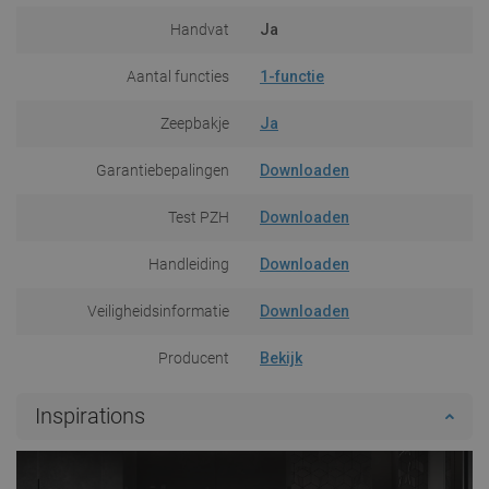
Handvat
Ja
Aantal functies
1-functie
Zeepbakje
Ja
Garantiebepalingen
Downloaden
Test PZH
Downloaden
Handleiding
Downloaden
Veiligheidsinformatie
Downloaden
Producent
Bekijk
Inspirations