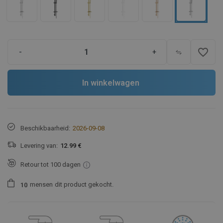
favorite_border
-
+
In winkelwagen
Beschikbaarheid:
2026-09-08
Levering van:
12.99 €
Retour tot 100 dagen
mensen
dit product gekocht.
1
0