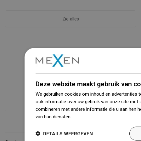
Zie alles
Beschikbaarheid van goederen
Een modern logistiek centrum met een
oppervlakte van 31.000 m² met meer
Deze website maakt gebruik van co
dan 68.000 palletplaatsen biedt meer
We gebruiken cookies om inhoud en advertenties t
dan 1500.000 beschikbare producten!
ook informatie over uw gebruik van onze site met 
combineren met andere informatie die u aan hen he
van hun diensten.
Dowiedz się więcej
DETAILS WEERGEVEN