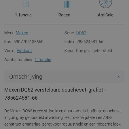
1-functie
Regen
AntiCalc
Merk:
Mexen
Serie:
DQ62
Ean:
5907709138650
Index:
785624581-66
Vorm:
Vierkant
Kleur:
Gun grijs geborsteld
Aantal functies:
1-functie
Omschrijving
Mexen DQ62 verstelbare doucheset, grafiet -
785624581-66
De Mexen DQ62 is een stijlvolle en duurzame schuifbare doucheset
in gun gray geborsteld afwerking. Het roestvrijstalen en ABS-
constructiemateriaal zorgt voor robuustheid en een moderne look.