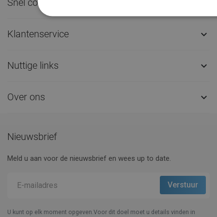
Snel contact

Klantenservice

Nuttige links

Over ons

Nieuwsbrief
Meld u aan voor de nieuwsbrief en wees up to date.
U kunt op elk moment opgeven.Voor dit doel moet u details vinden in