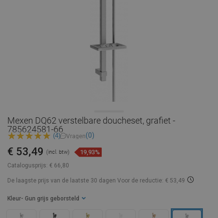
Mexen DQ62 verstelbare doucheset, grafiet -
785624581-66
(0)
(4)
Vragen
€ 53,49
19,93%
(incl. btw)
Catalogusprijs:
€ 66,80
De laagste prijs van de laatste 30 dagen
Voor de reductie: € 53,49
Kleur
- Gun grijs geborsteld