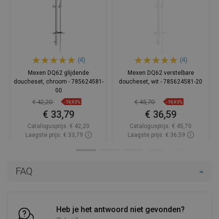
(4)
(4)
Mexen DQ62 glijdende
Mexen DQ62 verstelbare
doucheset, chroom - 785624581-
doucheset, wit - 785624581-20
00
€ 42,20
€ 45,70
-19,93%
-19,93%
€ 33,79
€ 36,59
Catalogusprijs:
€ 42,20
Catalogusprijs:
€ 45,70
Laagste prijs: € 33,79
Laagste prijs: € 36,59
Beschikbaarheid:
Op voorraad
Beschikbaarheid:
Op voorraad
In winkelwagen
In winkelwagen
FAQ
Vergelijk
favorite_border
Favoriet
Vergelijk
favorite_border
Favoriet
Heb je het antwoord niet gevonden?