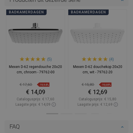
BADKAMERDAGEN
BADKAMERDAGEN
(5)
(4)
Mexen D-62 regendouche 20x20
Mexen D-62 douchekop 20x20
cm, chroom - 79762-00
cm, wit - 79762-20
€ 17,60
€ 15,80
-19,94%
-19,68%
€ 14,09
€ 12,69
Catalogusprijs:
€ 17,60
Catalogusprijs:
€ 15,80
Laagste prijs: € 14,09
Laagste prijs: € 12,69
Beschikbaarheid:
Op voorraad
Beschikbaarheid:
Op voorraad
In winkelwagen
In winkelwagen
FAQ
Vergelijk
favorite_border
Favoriet
Vergelijk
favorite_border
Favoriet