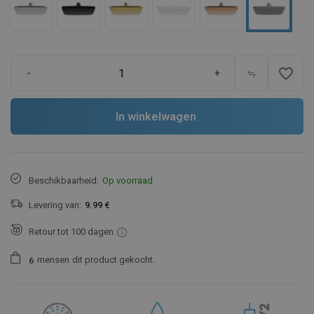
favorite_border
-
+
In winkelwagen
Beschikbaarheid:
Op voorraad
Levering van:
9.99 €
Retour tot 100 dagen
mensen
dit product gekocht.
6