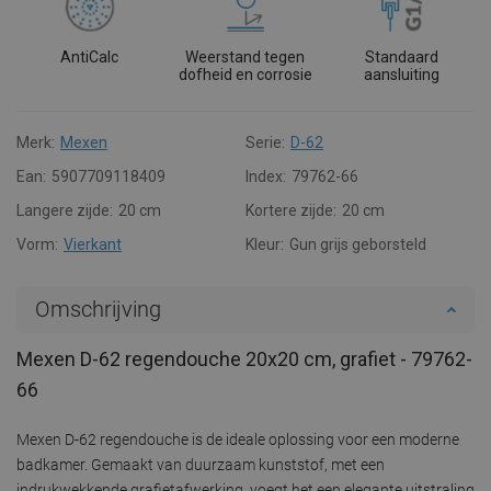
AntiCalc
Weerstand tegen
Standaard
dofheid en corrosie
aansluiting
Merk:
Mexen
Serie:
D-62
Ean:
5907709118409
Index:
79762-66
Langere zijde:
20 cm
Kortere zijde:
20 cm
Vorm:
Vierkant
Kleur:
Gun grijs geborsteld
Omschrijving
Mexen D-62 regendouche 20x20 cm, grafiet - 79762-
66
Mexen D-62 regendouche is de ideale oplossing voor een moderne
badkamer. Gemaakt van duurzaam kunststof, met een
indrukwekkende grafietafwerking, voegt het een elegante uitstraling