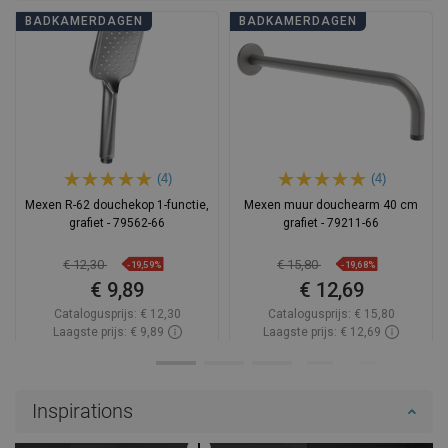
BADKAMERDAGEN
BADKAMERDAGEN
(4)
(4)
Mexen R-62 douchekop 1-functie,
Mexen muur douchearm 40 cm
grafiet - 79562-66
grafiet - 79211-66
€ 12,30
€ 15,80
-19,59%
-19,68%
€ 9,89
€ 12,69
Catalogusprijs:
€ 12,30
Catalogusprijs:
€ 15,80
Laagste prijs: € 9,89
Laagste prijs: € 12,69
Beschikbaarheid:
Op voorraad
Beschikbaarheid:
Op voorraad
In winkelwagen
In winkelwagen
Inspirations
Vergelijk
favorite_border
Favoriet
Vergelijk
favorite_border
Favoriet