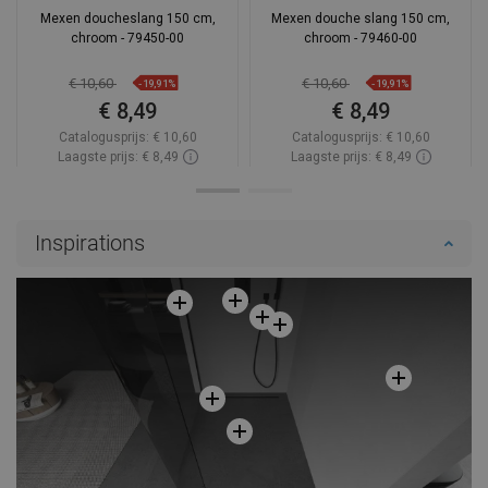
Mexen doucheslang 150 cm,
Mexen douche slang 150 cm,
chroom - 79450-00
chroom - 79460-00
€ 10,60
€ 10,60
-19,91%
-19,91%
€ 8,49
€ 8,49
Catalogusprijs:
€ 10,60
Catalogusprijs:
€ 10,60
Laagste prijs: € 8,49
Laagste prijs: € 8,49
Beschikbaarheid:
Op voorraad
Beschikbaarheid:
Op voorraad
In winkelwagen
In winkelwagen
Inspirations
Vergelijk
favorite_border
Favoriet
Vergelijk
favorite_border
Favoriet