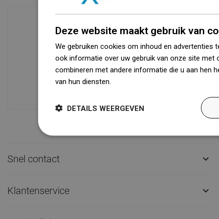
Deze website maakt gebruik van co
Beschikbaarheid van goederen
We gebruiken cookies om inhoud en advertenties t
Een modern logistiek centrum met een
ook informatie over uw gebruik van onze site met 
oppervlakte van 31.000 m² met meer
combineren met andere informatie die u aan hen he
dan 68.000 palletplaatsen biedt meer
van hun diensten.
Dowiedz się więcej
dan 1500.000 beschikbare producten!
DETAILS WEERGEVEN
Snel contact

Klantenservice
