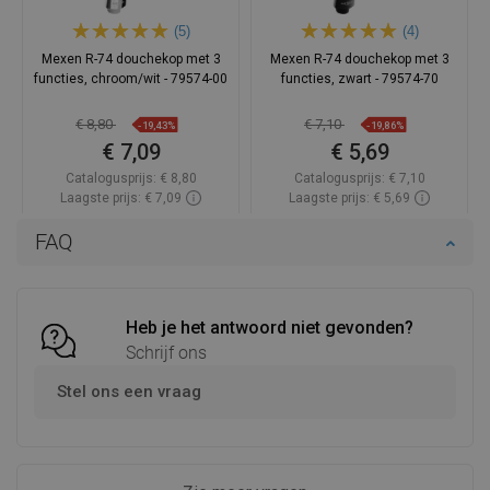
(5)
(4)
Mexen R-74 douchekop met 3
Mexen R-74 douchekop met 3
functies, chroom/wit - 79574-00
functies, zwart - 79574-70
€ 8,80
€ 7,10
-19,43%
-19,86%
€ 7,09
€ 5,69
Catalogusprijs:
€ 8,80
Catalogusprijs:
€ 7,10
Laagste prijs: € 7,09
Laagste prijs: € 5,69
Beschikbaarheid:
Op voorraad
Beschikbaarheid:
Op voorraad
FAQ
In winkelwagen
In winkelwagen
Vergelijk
favorite_border
Favoriet
Vergelijk
favorite_border
Favoriet
Heb je het antwoord niet gevonden?
Schrijf ons
Stel ons een vraag