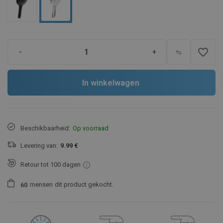
favorite_border
-
+
In winkelwagen
Beschikbaarheid:
Op voorraad
Levering van:
9.99 €
Retour tot 100 dagen
mensen
dit product gekocht.
6
0