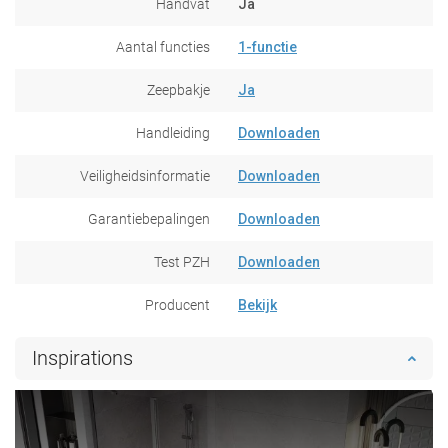
Handvat
Ja
Aantal functies
1-functie
Zeepbakje
Ja
Handleiding
Downloaden
Veiligheidsinformatie
Downloaden
Garantiebepalingen
Downloaden
Test PZH
Downloaden
Producent
Bekijk
Inspirations