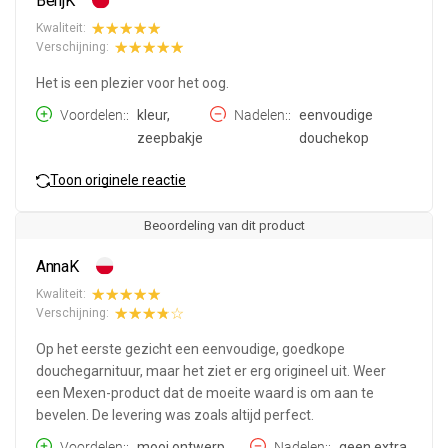
BenjK
Kwaliteit:
Verschijning:
Het is een plezier voor het oog.
Voordelen:
kleur,
Nadelen:
eenvoudige
zeepbakje
douchekop
Toon originele reactie
Beoordeling van dit product
AnnaK
Kwaliteit:
Verschijning:
Op het eerste gezicht een eenvoudige, goedkope
douchegarnituur, maar het ziet er erg origineel uit. Weer
een Mexen-product dat de moeite waard is om aan te
bevelen. De levering was zoals altijd perfect.
Voordelen:
mooi ontwerp,
Nadelen:
geen extra