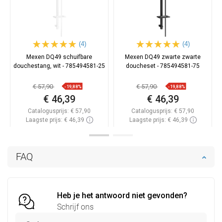
(4)
(4)
Mexen DQ49 schuifbare
Mexen DQ49 zwarte zwarte
douchestang, wit - 785494581-25
doucheset - 785494581-75
€ 57,90
€ 57,90
-19,88%
-19,88%
€ 46,39
€ 46,39
Catalogusprijs:
€ 57,90
Catalogusprijs:
€ 57,90
Laagste prijs: € 46,39
Laagste prijs: € 46,39
Beschikbaarheid:
Op voorraad
Beschikbaarheid:
Op voorraad
In winkelwagen
In winkelwagen
FAQ
Vergelijk
favorite_border
Favoriet
Vergelijk
favorite_border
Favoriet
Heb je het antwoord niet gevonden?
Schrijf ons