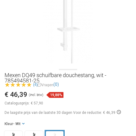
Mexen DQ49 schuifbare douchestang, wit -
785494581-25
(0)
(4)
Vragen
€ 46,39
19,88%
(incl. btw)
Catalogusprijs:
€ 57,90
De laagste prijs van de laatste 30 dagen
Voor de reductie: € 46,39
Kleur
- Wit