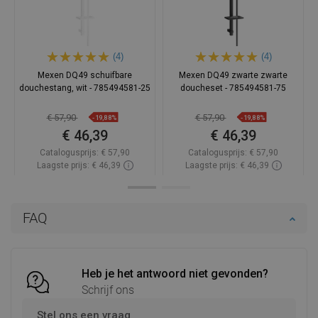
(4)
(4)
Mexen DQ49 schuifbare
Mexen DQ49 zwarte zwarte
douchestang, wit - 785494581-25
doucheset - 785494581-75
€ 57,90
€ 57,90
-19,88%
-19,88%
€ 46,39
€ 46,39
Catalogusprijs:
€ 57,90
Catalogusprijs:
€ 57,90
Laagste prijs: € 46,39
Laagste prijs: € 46,39
Beschikbaarheid:
Op voorraad
Beschikbaarheid:
Op voorraad
In winkelwagen
In winkelwagen
FAQ
Vergelijk
favorite_border
Favoriet
Vergelijk
favorite_border
Favoriet
Heb je het antwoord niet gevonden?
Schrijf ons
Stel ons een vraag