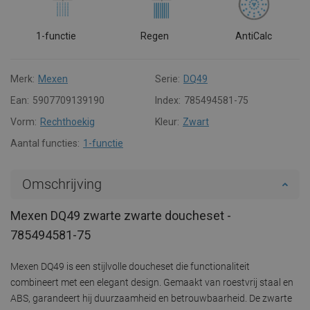
1-functie
Regen
AntiCalc
Merk:
Mexen
Serie:
DQ49
Ean:
5907709139190
Index:
785494581-75
Vorm:
Rechthoekig
Kleur:
Zwart
Aantal functies:
1-functie
Omschrijving
Mexen DQ49 zwarte zwarte doucheset -
785494581-75
Mexen DQ49 is een stijlvolle doucheset die functionaliteit
combineert met een elegant design. Gemaakt van roestvrij staal en
ABS, garandeert hij duurzaamheid en betrouwbaarheid. De zwarte