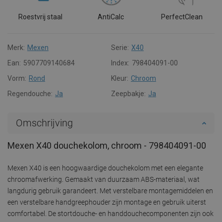
Roestvrij staal
AntiCalc
PerfectClean
Merk:
Mexen
Serie:
X40
Ean:
5907709140684
Index:
798404091-00
Vorm:
Rond
Kleur:
Chroom
Regendouche:
Ja
Zeepbakje:
Ja
Omschrijving
Mexen X40 douchekolom, chroom - 798404091-00
Mexen X40 is een hoogwaardige douchekolom met een elegante
chroomafwerking. Gemaakt van duurzaam ABS-materiaal, wat
langdurig gebruik garandeert. Met verstelbare montagemiddelen en
een verstelbare handgreephouder zijn montage en gebruik uiterst
comfortabel. De stortdouche- en handdouchecomponenten zijn ook