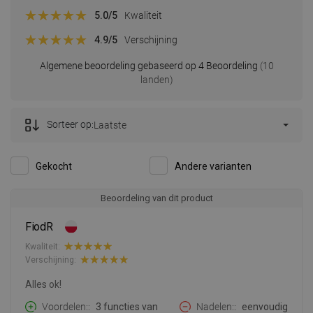
5.0
/5
Kwaliteit
4.9
/5
Verschijning
Algemene beoordeling gebaseerd op 4 Beoordeling
(10
landen)
Sorteer op:
Laatste
Gekocht
Andere varianten
Beoordeling van dit product
FiodR
Kwaliteit:
Verschijning:
Alles ok!
Voordelen:
3 functies van
Nadelen:
eenvoudig