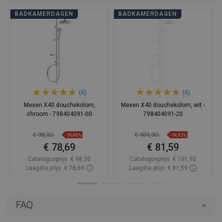
BADKAMERDAGEN
BADKAMERDAGEN
(4)
(4)
Mexen X40 douchekolom,
Mexen X40 douchekolom, wit -
chroom - 798404091-00
798404091-20
€ 98,30
€ 101,90
-19,95%
-19,93%
€ 78,69
€ 81,59
Catalogusprijs:
€ 98,30
Catalogusprijs:
€ 101,90
Laagste prijs: € 78,69
Laagste prijs: € 81,59
Beschikbaarheid:
Op voorraad
Beschikbaarheid:
Op voorraad
In winkelwagen
In winkelwagen
FAQ
Vergelijk
favorite_border
Favoriet
Vergelijk
favorite_border
Favoriet