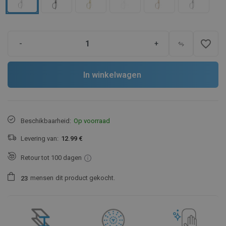
favorite_border
-
+
In winkelwagen
Beschikbaarheid:
Op voorraad
Levering van:
12.99 €
Retour tot 100 dagen
mensen
dit product gekocht.
2
3