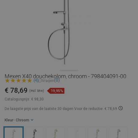
Mexen X40 douchekolom, chroom - 798404091-00
(0)
(4)
Vragen
€ 78,69
19,95%
(incl. btw)
Catalogusprijs:
€ 98,30
De laagste prijs van de laatste 30 dagen
Voor de reductie: € 78,69
Kleur
- Chroom