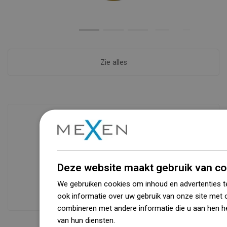
Zie alles
Beschikbaarheid van goederen
Een modern logistiek centrum met een
oppervlakte van 31.000 m² met meer
Deze website maakt gebruik van co
dan 68.000 palletplaatsen biedt meer
We gebruiken cookies om inhoud en advertenties t
dan 1500.000 beschikbare producten!
ook informatie over uw gebruik van onze site met 
combineren met andere informatie die u aan hen he
van hun diensten.
Dowiedz się więcej