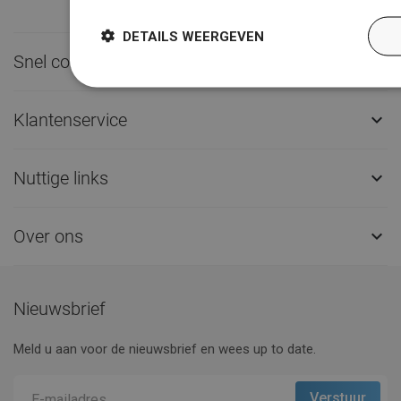
DETAILS WEERGEVEN
Snel contact

Klantenservice

Nuttige links

Over ons

Nieuwsbrief
Meld u aan voor de nieuwsbrief en wees up to date.