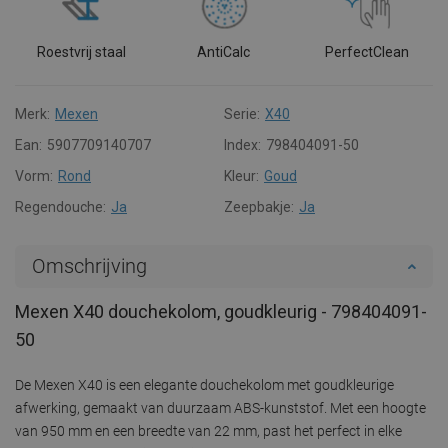
Roestvrij staal
AntiCalc
PerfectClean
Merk:
Mexen
Serie:
X40
Ean:
5907709140707
Index:
798404091-50
Vorm:
Rond
Kleur:
Goud
Regendouche:
Ja
Zeepbakje:
Ja
Omschrijving
Mexen X40 douchekolom, goudkleurig - 798404091-
50
De Mexen X40 is een elegante douchekolom met goudkleurige
afwerking, gemaakt van duurzaam ABS-kunststof. Met een hoogte
van 950 mm en een breedte van 22 mm, past het perfect in elke