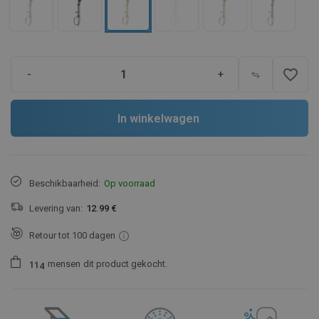
favorite_border
-
+
In winkelwagen
Beschikbaarheid:
Op voorraad
Levering van:
12.99 €
Retour tot 100 dagen
mensen
dit product gekocht.
1
1
4