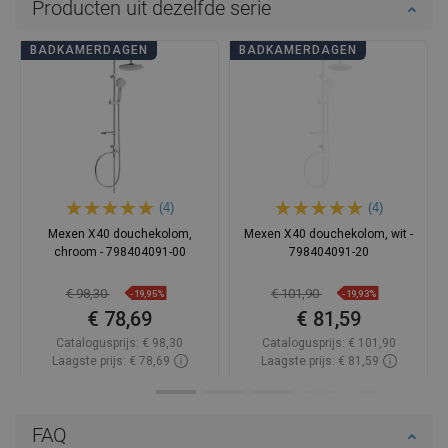
Producten uit dezelfde serie
BADKAMERDAGEN
BADKAMERDAGEN
(4)
(4)
Mexen X40 douchekolom,
Mexen X40 douchekolom, wit -
chroom - 798404091-00
798404091-20
€ 98,30
€ 101,90
-19,95%
-19,93%
€ 78,69
€ 81,59
Catalogusprijs:
€ 98,30
Catalogusprijs:
€ 101,90
Laagste prijs: € 78,69
Laagste prijs: € 81,59
Beschikbaarheid:
Op voorraad
Beschikbaarheid:
Op voorraad
In winkelwagen
In winkelwagen
FAQ