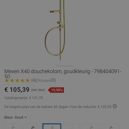
Mexen X40 douchekolom, goudkleurig - 798404091-
50
(0)
(4)
Vragen
€ 105,39
19,98%
(incl. btw)
Catalogusprijs:
€ 131,70
De laagste prijs van de laatste 30 dagen
Voor de reductie: € 105,39
Kleur
- Goud