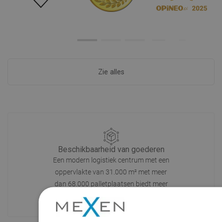
Zie alles
Beschikbaarheid van goederen
Een modern logistiek centrum met een
oppervlakte van 31.000 m² met meer
dan 68.000 palletplaatsen biedt meer
dan 1500.000 beschikbare producten!