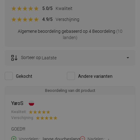
5.0
/5
Kwaliteit
4.9
/5
Verschijning
Algemene beoordeling gebaseerd op 4 Beoordeling
(10
landen)
Sorteer op:
Laatste
Gekocht
Andere varianten
Beoordeling van dit product
YaroS
Kwaliteit:
Verschijning:
GOED!!!
Voordelen:
lange doucheslang
Nadelen:
-