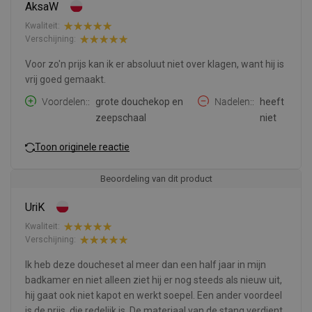
AksaW
Kwaliteit:
Verschijning:
Voor zo'n prijs kan ik er absoluut niet over klagen, want hij is
vrij goed gemaakt.
Voordelen:
grote douchekop en
Nadelen:
heeft
zeepschaal
niet
Toon originele reactie
Beoordeling van dit product
UriK
Kwaliteit:
Verschijning:
Ik heb deze doucheset al meer dan een half jaar in mijn
badkamer en niet alleen ziet hij er nog steeds als nieuw uit,
hij gaat ook niet kapot en werkt soepel. Een ander voordeel
is de prijs, die redelijk is. De materiaal van de stang verdient