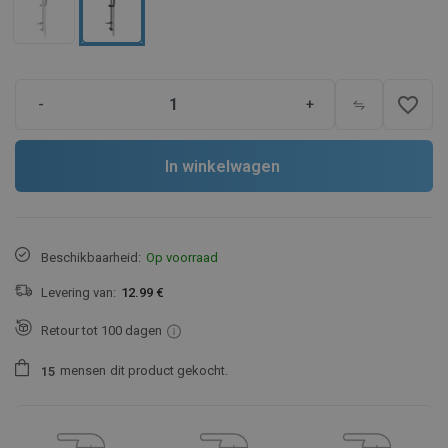
favorite_border
-
+
In winkelwagen
Beschikbaarheid:
Op voorraad
Levering van:
12.99 €
Retour tot 100 dagen
mensen
dit product gekocht.
1
5