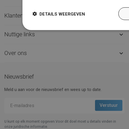
DETAILS WEERGEVEN
Klantenservice

Nuttige links

Over ons

Nieuwsbrief
Meld u aan voor de nieuwsbrief en wees up to date.
U kunt op elk moment opgeven.Voor dit doel moet u details vinden in
onze juridische informatie.