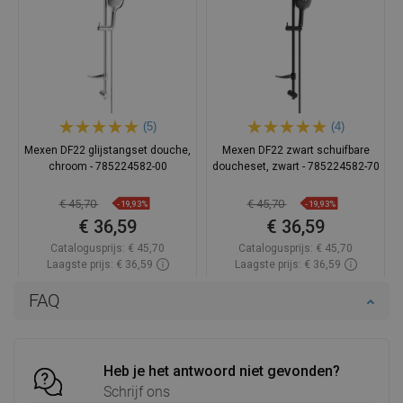
(5)
(4)
Mexen DF22 glijstangset douche,
Mexen DF22 zwart schuifbare
chroom - 785224582-00
doucheset, zwart - 785224582-70
€ 45,70
€ 45,70
-19,93%
-19,93%
€ 36,59
€ 36,59
Catalogusprijs:
€ 45,70
Catalogusprijs:
€ 45,70
Laagste prijs: € 36,59
Laagste prijs: € 36,59
Beschikbaarheid:
Op voorraad
Beschikbaarheid:
Op voorraad
FAQ
In winkelwagen
In winkelwagen
Vergelijk
favorite_border
Favoriet
Vergelijk
favorite_border
Favoriet
Heb je het antwoord niet gevonden?
Schrijf ons