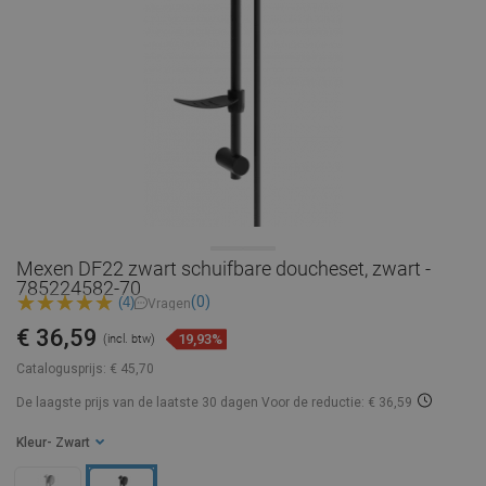
Mexen DF22 zwart schuifbare doucheset, zwart -
785224582-70
(0)
(4)
Vragen
€ 36,59
19,93%
(incl. btw)
Catalogusprijs:
€ 45,70
De laagste prijs van de laatste 30 dagen
Voor de reductie: € 36,59
Kleur
- Zwart