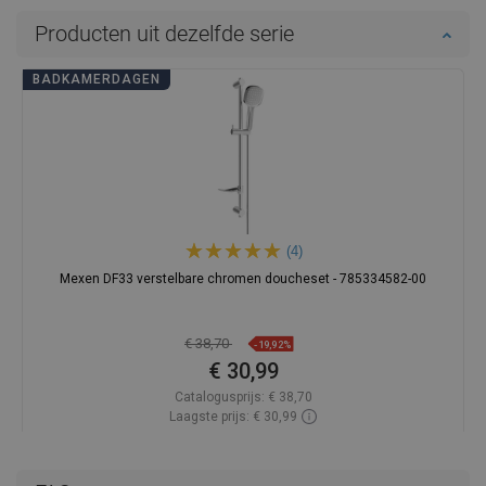
Producten uit dezelfde serie
BADKAMERDAGEN
(4)
Mexen DF33 verstelbare chromen doucheset - 785334582-00
€ 38,70
-19,92%
€ 30,99
Catalogusprijs:
€ 38,70
Laagste prijs: € 30,99
Beschikbaarheid:
Op voorraad
In winkelwagen