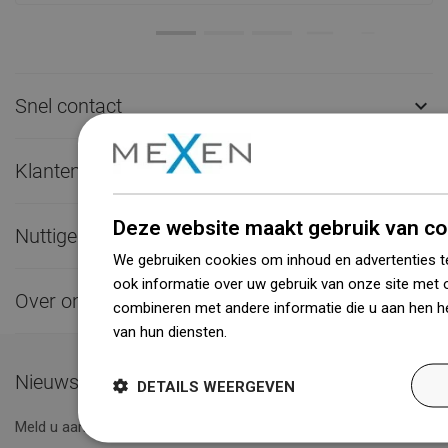
Snel contact

Klantenservice

Deze website maakt gebruik van co
Nuttige links

We gebruiken cookies om inhoud en advertenties t
ook informatie over uw gebruik van onze site met 
Over ons

combineren met andere informatie die u aan hen he
van hun diensten.
Dowiedz się więcej
Nieuwsbrief
DETAILS WEERGEVEN
Meld u aan voor de nieuwsbrief en wees up to date.