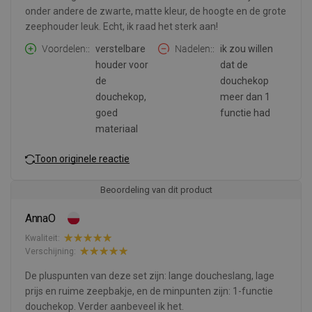
onder andere de zwarte, matte kleur, de hoogte en de grote
zeephouder leuk. Echt, ik raad het sterk aan!
Voordelen:
verstelbare
Nadelen:
ik zou willen
houder voor
dat de
de
douchekop
douchekop,
meer dan 1
goed
functie had
materiaal
Toon originele reactie
Beoordeling van dit product
AnnaO
Kwaliteit:
Verschijning:
De pluspunten van deze set zijn: lange doucheslang, lage
prijs en ruime zeepbakje, en de minpunten zijn: 1-functie
douchekop. Verder aanbeveel ik het.