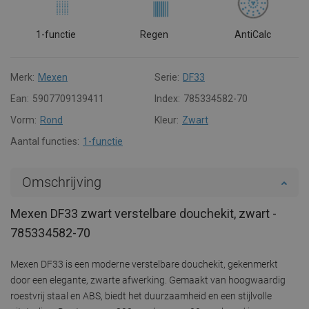
1-functie
Regen
AntiCalc
Merk:
Mexen
Serie:
DF33
Ean:
5907709139411
Index:
785334582-70
Vorm:
Rond
Kleur:
Zwart
Aantal functies:
1-functie
Omschrijving
Mexen DF33 zwart verstelbare douchekit, zwart -
785334582-70
Mexen DF33 is een moderne verstelbare douchekit, gekenmerkt
door een elegante, zwarte afwerking. Gemaakt van hoogwaardig
roestvrij staal en ABS, biedt het duurzaamheid en een stijlvolle