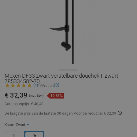
Mexen DF33 zwart verstelbare douchekit, zwart -
785334582-70
(0)
(4)
Vragen
€ 32,39
19,83%
(incl. btw)
Catalogusprijs:
€ 40,40
De laagste prijs van de laatste 30 dagen
Voor de reductie: € 32,39
Kleur
- Zwart