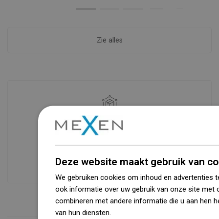
Zie alles
Beschikbaarheid van goederen
Een modern logistiek centrum met een
oppervlakte van 31.000 m² met meer
dan 68.000 palletplaatsen biedt meer
Deze website maakt gebruik van co
dan 1500.000 beschikbare producten!
We gebruiken cookies om inhoud en advertenties t
ook informatie over uw gebruik van onze site met 
combineren met andere informatie die u aan hen he
van hun diensten.
Dowiedz się więcej