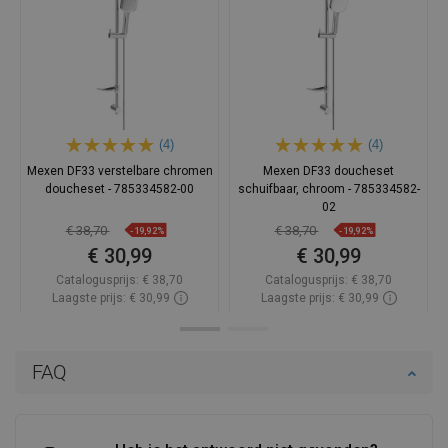
(4)
(4)
Mexen DF33 verstelbare chromen
Mexen DF33 doucheset
doucheset - 785334582-00
schuifbaar, chroom - 785334582-
02
€ 38,70
€ 38,70
-19,92%
-19,92%
€ 30,99
€ 30,99
Catalogusprijs:
€ 38,70
Catalogusprijs:
€ 38,70
Laagste prijs: € 30,99
Laagste prijs: € 30,99
Beschikbaarheid:
Op voorraad
Beschikbaarheid:
Op voorraad
In winkelwagen
In winkelwagen
FAQ
Vergelijk
favorite_border
Favoriet
Vergelijk
favorite_border
Favoriet