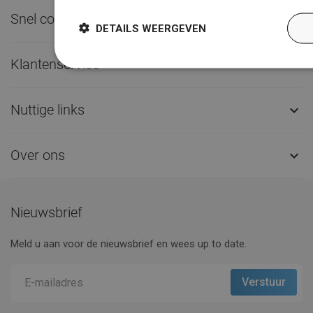
Snel contact

DETAILS WEERGEVEN
Klantenservice

Nuttige links

Over ons

Nieuwsbrief
Meld u aan voor de nieuwsbrief en wees up to date.