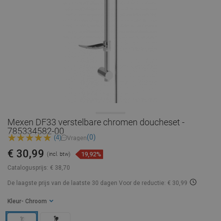
Mexen DF33 verstelbare chromen doucheset -
785334582-00
(0)
(4)
Vragen
€ 30,99
19,92%
(incl. btw)
Catalogusprijs:
€ 38,70
De laagste prijs van de laatste 30 dagen
Voor de reductie: € 30,99
Kleur
- Chroom