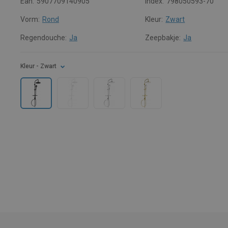
Ean:
5907709140905
Index:
798050593-70
Vorm:
Rond
Kleur:
Zwart
Regendouche:
Ja
Zeepbakje:
Ja
Kleur
- Zwart