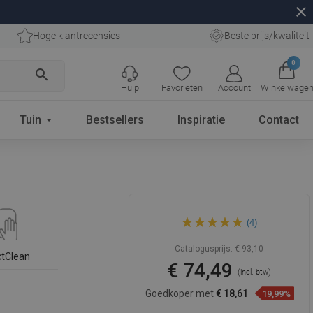
close
Hoge klantrecensies
Beste prijs/kwaliteit
0
search
Hulp
Favorieten
Account
Winkelwage
Tuin
Bestsellers
Inspiratie
Contact
Mexen T05 douchekolom,
(4)
zwart - 798050593-70
Catalogusprijs:
€ 93,10
ctClean
€ 74,49
(incl. btw)
Goedkoper met
€ 18,61
19,99%