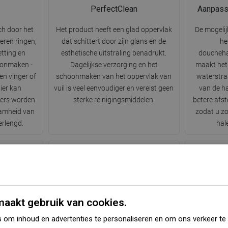
PerfectClean
Aanpass
ch door het
Het product heeft een glad oppervlak
De mogelij
eren ringen,
dat schittert door zijn glans en de
he
etting en
esthetische uitstraling benadrukt.
doucheha
oonmaken -
Dagelijkse verzorging en het
maakt het
n vinger of
schoonmaken van het oppervlak van
waterstra
ier kan
vuil is veel eenvoudiger en vereist geen
van de h
iers worden
sterke reinigingsmiddelen.
betere afs
amheid van
zodat u zo
erlengd.
hal
l
Regen
aakt gebruik van cookies.
e soorten
Standaard waterstraal die natuurlijke
Een sterke 
 om inhoud en advertenties te personaliseren en om ons verkeer te
hulp van een
regen imiteert. Druppels stromen
perfect ma