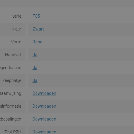
Serie
T05
Kleur
Zwart
Vorm
Rond
Handvat
Ja
egendouche
Ja
Zeepbakje
Ja
saanwijzing
Downloaden
dsinformatie
Downloaden
ebepalingen
Downloaden
Test PZH
Downloaden