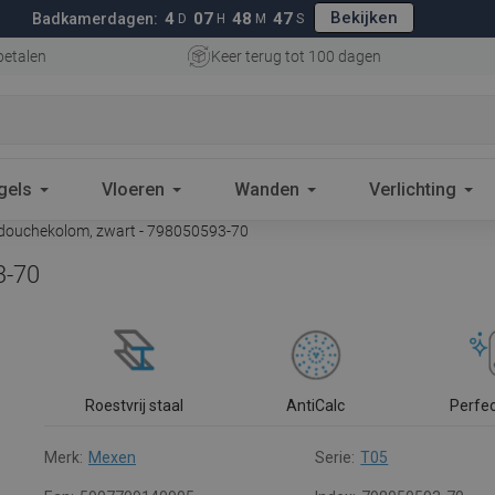
Bekijken
4
07
48
46
Badkamerdagen:
D
H
M
S
betalen
Keer terug tot 100 dagen
gels
Vloeren
Wanden
Verlichting
douchekolom, zwart - 798050593-70
3-70
Roestvrij staal
AntiCalc
Perfe
Merk:
Mexen
Serie:
T05