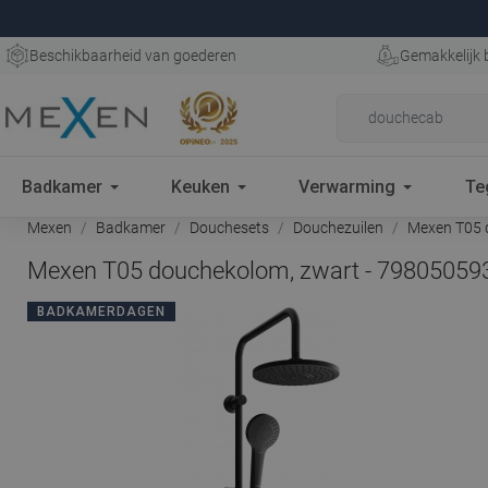
Beschikbaarheid van goederen
Gemakkelijk 
Badkamer
Keuken
Verwarming
Te
Mexen
Badkamer
Douchesets
Douchezuilen
Mexen T05 
Mexen T05 douchekolom, zwart - 79805059
BADKAMERDAGEN