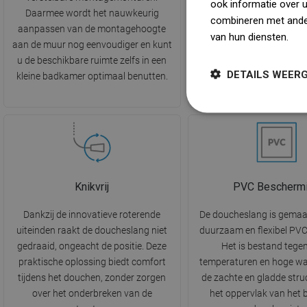
ook informatie over 
Daarmee wordt het nauwkeurig
schakelaar. Het biedt volle
combineren met ander
aanpassen van de montagehoogte
en de mogelijkheid o
van hun diensten.
Dow
aan de muur nog eenvoudiger en kunt
behoeften van de gebr
u de beschikbare ruimte zelfs in een
voldoen, met een zachte of
DETAILS WEER
kleine badkamer optimaal benutten.
meer geconcentreerde wa
Knikvrij
PVC Bescherm
Dankzij de innovatieve roterende
De doucheslang is gemaa
uiteinden raakt de doucheslang niet
duurzaam en flexibel PVC
gedraaid, ongeacht de positie. Deze
Het is bestand tege
praktische oplossing biedt comfort
temperaturen en hoge wa
tijdens het douchen, zonder zorgen
de zachte en gladde stru
over het onderbreken van de
het oppervlak van het 