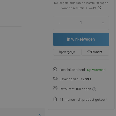
De laagste prijs van de laatste 30 dagen
Voor de reductie: € 74,49
-
+
In winkelwagen
favorite_border
Favoriet
Vergelijk
Beschikbaarheid:
Op voorraad
Levering van:
12.99 €
Retour tot 100 dagen
mensen
dit product gekocht.
1
3