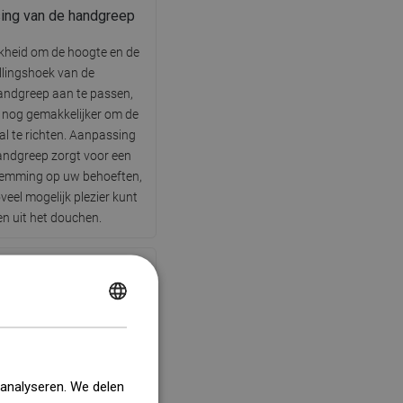
ing van de handgreep
kheid om de hoogte en de
llingshoek van de
ndgreep aan te passen,
 nog gemakkelijker om de
al te richten. Aanpassing
andgreep zorgt voor een
temming op uw behoeften,
veel mogelijk plezier kunt
en uit het douchen.
POLISH
Hydromassage
CZECH
GERMAN
waterstraal die het lichaam
 analyseren. We delen
sseert en de bloedsomloop
ENGLISH