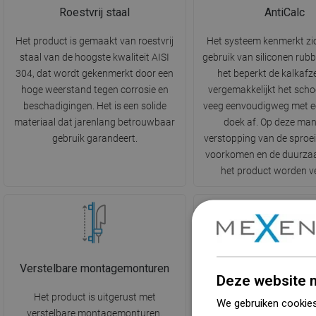
Roestvrij staal
AntiCalc
Het product is gemaakt van roestvrij
Het systeem kenmerkt zi
staal van de hoogste kwaliteit AISI
gebruik van siliconen rubb
304, dat wordt gekenmerkt door een
het beperkt de kalkafz
hoge weerstand tegen corrosie en
vergemakkelijkt het sch
beschadigingen. Het is een solide
veeg eenvoudigweg met ee
materiaal dat jarenlang betrouwbaar
doek af. Op deze man
gebruik garandeert.
verstopping van de sproe
voorkomen en de duurza
het product worden v
Verstelbare montagemonturen
3-functionee
Deze website m
Het product is uitgerust met
De douchekop heeft dri
We gebruiken cookies
verstelbare montagemonturen.
stralen, gewijzigd met be