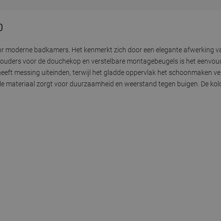
0
oor moderne badkamers. Het kenmerkt zich door een elegante afwerking v
houders voor de douchekop en verstelbare montagebeugels is het eenvou
heeft messing uiteinden, terwijl het gladde oppervlak het schoonmaken v
ele materiaal zorgt voor duurzaamheid en weerstand tegen buigen. De kolo