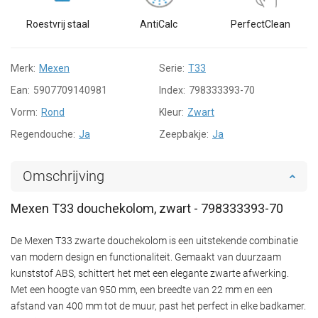
Roestvrij staal
AntiCalc
PerfectClean
Merk:
Mexen
Serie:
T33
Ean:
5907709140981
Index:
798333393-70
Vorm:
Rond
Kleur:
Zwart
Regendouche:
Ja
Zeepbakje:
Ja
Omschrijving
Mexen T33 douchekolom, zwart - 798333393-70
De Mexen T33 zwarte douchekolom is een uitstekende combinatie
van modern design en functionaliteit. Gemaakt van duurzaam
kunststof ABS, schittert het met een elegante zwarte afwerking.
Met een hoogte van 950 mm, een breedte van 22 mm en een
afstand van 400 mm tot de muur, past het perfect in elke badkamer.