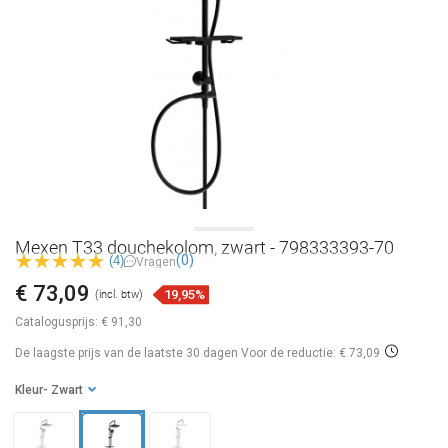
Mexen T33 douchekolom, zwart - 798333393-70
(0)
(4)
Vragen
€ 73,09
19,95%
(incl. btw)
Catalogusprijs:
€ 91,30
De laagste prijs van de laatste 30 dagen
Voor de reductie: € 73,09
Kleur
- Zwart