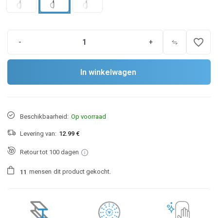
favorite_border
-
+
In winkelwagen
Beschikbaarheid:
Op voorraad
Levering van:
12.99 €
Retour tot 100 dagen
mensen
dit product gekocht.
1
1