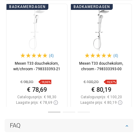
BADKAMERDAGEN
BADKAMERDAGEN
(4)
(4)
Mexen T33 douchekolom,
Mexen T33 douchekolom,
wit/chroom - 798333393-21
chroom - 798333393-00
€ 98,30
€ 100,20
-19,95%
-19,97%
€ 78,69
€ 80,19
Catalogusprijs:
€ 98,30
Catalogusprijs:
€ 100,20
Laagste prijs: € 78,69
Laagste prijs: € 80,19
Beschikbaarheid:
Op voorraad
Beschikbaarheid:
Op voorraad
In winkelwagen
In winkelwagen
FAQ
Vergelijk
favorite_border
Favoriet
Vergelijk
favorite_border
Favoriet