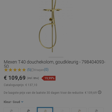
Mexen T40 douchekolom, goudkleurig - 798404093-
50
(0)
(5)
Vragen
€ 109,69
19,99%
(incl. btw)
Catalogusprijs:
€ 137,10
De laagste prijs van de laatste 30 dagen
Voor de reductie: € 109,69
Kleur
- Goud