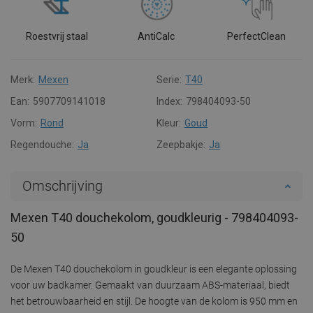
Roestvrij staal
AntiCalc
PerfectClean
Merk:
Mexen
Serie:
T40
Ean:
5907709141018
Index:
798404093-50
Vorm:
Rond
Kleur:
Goud
Regendouche:
Ja
Zeepbakje:
Ja
Omschrijving
Mexen T40 douchekolom, goudkleurig - 798404093-
50
De Mexen T40 douchekolom in goudkleur is een elegante oplossing
voor uw badkamer. Gemaakt van duurzaam ABS-materiaal, biedt
het betrouwbaarheid en stijl. De hoogte van de kolom is 950 mm en