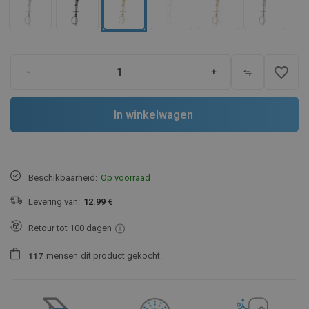
favorite_border
-
+
In winkelwagen
Beschikbaarheid:
Op voorraad
Levering van:
12.99 €
Retour tot 100 dagen
mensen
dit product gekocht.
1
1
7