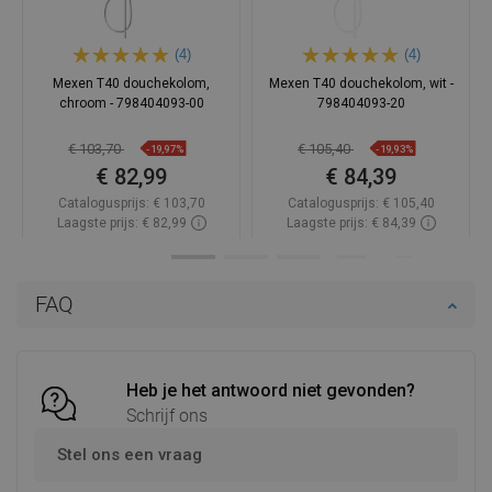
(4)
(4)
Mexen T40 douchekolom,
Mexen T40 douchekolom, wit -
chroom - 798404093-00
798404093-20
€ 103,70
€ 105,40
-19,97%
-19,93%
€ 82,99
€ 84,39
Catalogusprijs:
€ 103,70
Catalogusprijs:
€ 105,40
Laagste prijs: € 82,99
Laagste prijs: € 84,39
Beschikbaarheid:
2026-09-08
Beschikbaarheid:
Op voorraad
In winkelwagen
In winkelwagen
FAQ
Vergelijk
favorite_border
Favoriet
Vergelijk
favorite_border
Favoriet
Heb je het antwoord niet gevonden?
Schrijf ons
Stel ons een vraag