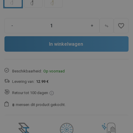
favorite_border
-
+
In winkelwagen
Beschikbaarheid:
Op voorraad
Levering van:
12.99 €
Retour tot 100 dagen
mensen
dit product gekocht.
8