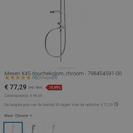
Mexen X45 douchekolom, chroom - 798454591-00
(0)
(4)
Vragen
€ 77,29
19,99%
(incl. btw)
Catalogusprijs:
€ 96,60
De laagste prijs van de laatste 30 dagen
Voor de reductie: € 77,29
Kleur
- Chroom