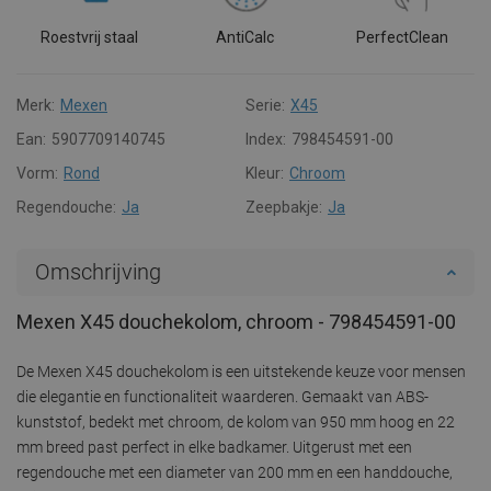
Roestvrij staal
AntiCalc
PerfectClean
Merk:
Mexen
Serie:
X45
Ean:
5907709140745
Index:
798454591-00
Vorm:
Rond
Kleur:
Chroom
Regendouche:
Ja
Zeepbakje:
Ja
Omschrijving
Mexen X45 douchekolom, chroom - 798454591-00
De Mexen X45 douchekolom is een uitstekende keuze voor mensen
die elegantie en functionaliteit waarderen. Gemaakt van ABS-
kunststof, bedekt met chroom, de kolom van 950 mm hoog en 22
mm breed past perfect in elke badkamer. Uitgerust met een
regendouche met een diameter van 200 mm en een handdouche,