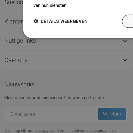
Snel contact

van hun diensten.
Dowiedz się więcej
Klantenservice

DETAILS WEERGEVEN
Nuttige links

Over ons

Nieuwsbrief
Meld u aan voor de nieuwsbrief en wees up to date.
U kunt op elk moment opgeven.Voor dit doel moet u details vinden in