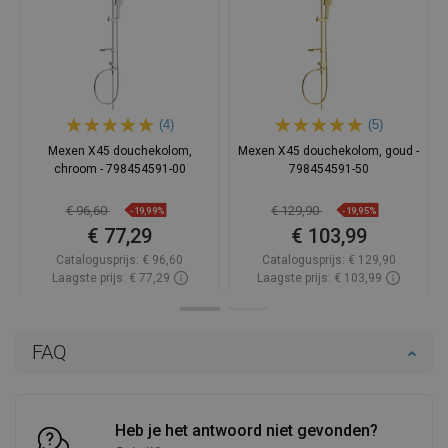
(4)
(5)
Mexen X45 douchekolom,
Mexen X45 douchekolom, goud -
chroom - 798454591-00
798454591-50
€ 96,60
€ 129,90
-19,99%
-19,95%
€ 77,29
€ 103,99
Catalogusprijs:
€ 96,60
Catalogusprijs:
€ 129,90
Laagste prijs: € 77,29
Laagste prijs: € 103,99
Beschikbaarheid:
Op voorraad
Beschikbaarheid:
Op voorraad
In winkelwagen
In winkelwagen
FAQ
Vergelijk
favorite_border
Favoriet
Vergelijk
favorite_border
Favoriet
Heb je het antwoord niet gevonden?