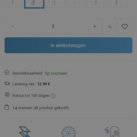
favorite_border
-
+
In winkelwagen
Beschikbaarheid:
Op voorraad
Levering van:
12.99 €
Retour tot 100 dagen
mensen
dit product gekocht.
1
4