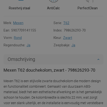
Roestvrij staal
AntiCalc
PerfectClean
Merk:
Mexen
Serie:
T62
Ean:
5907709141155
Index:
798626293-70
Vorm:
Rond
Kleur:
Zwart
Regendouche:
Ja
Zeepbakje:
Ja
Omschrijving
Mexen T62 douchekolom, zwart - 798626293-70
Mexen T62 is een stijlvolle zwarte douchekolom die modern design
en functionaliteit combineert. Gemaakt van duurzaam ABS-
materiaal, biedt het een esthetische afwerking en is het gemakkelijk
schoon te houden. De kolombreedte is slechts 22 mm, wat zorgt
voor een slank uiterlijk, en de installatie is eenvoudig met verstelbare