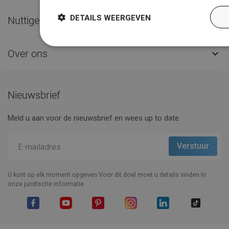
DETAILS WEERGEVEN
Nuttige links

Over ons

Nieuwsbrief
Meld u aan voor de nieuwsbrief en wees up to date.
U kunt op elk moment opgeven.Voor dit doel moet u details vinden in
onze juridische informatie.
Facebook
YouTube
Pinterest
Instagram
LinkedIn
TikTok