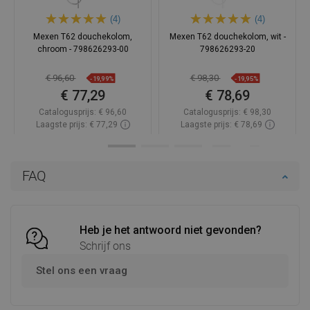
(4)
(4)
Mexen T62 douchekolom,
Mexen T62 douchekolom, wit -
chroom - 798626293-00
798626293-20
€ 96,60
€ 98,30
-19,99%
-19,95%
€ 77,29
€ 78,69
Catalogusprijs:
€ 96,60
Catalogusprijs:
€ 98,30
Laagste prijs: € 77,29
Laagste prijs: € 78,69
Beschikbaarheid:
2026-09-08
Beschikbaarheid:
Op voorraad
In winkelwagen
In winkelwagen
FAQ
Vergelijk
favorite_border
Favoriet
Vergelijk
favorite_border
Favoriet
Heb je het antwoord niet gevonden?
Schrijf ons
Stel ons een vraag