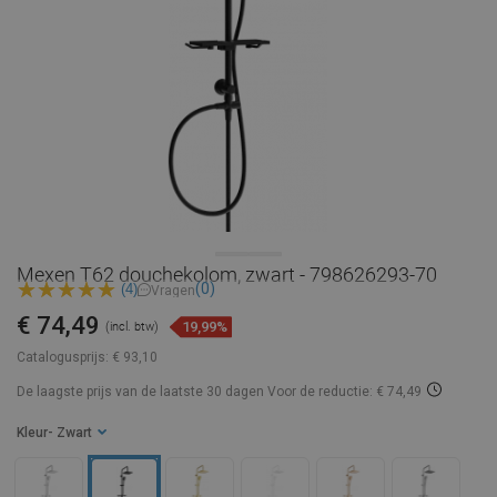
Mexen T62 douchekolom, zwart - 798626293-70
(0)
(4)
Vragen
€ 74,49
19,99%
(incl. btw)
Catalogusprijs:
€ 93,10
De laagste prijs van de laatste 30 dagen
Voor de reductie: € 74,49
Kleur
- Zwart