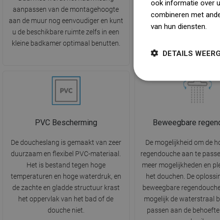
ook informatie over 
aanpassen van de montagehoogte
lichaam stroomt. Het zor
combineren met ander
aan de muur nog eenvoudiger en kunt
zachte en ontspannende
van hun diensten.
Dow
u de beschikbare ruimte zelfs in een
tijdens het baden, waard
kleine badkamer optimaal benutten.
echt moment van ontspan
DETAILS WEER
PVC Bescherming
Beweegbare regen
De doucheslang is gemaakt van zeer
De mogelijkheid om de h
duurzaam en flexibel PVC-materiaal.
regendouche aan te passe
Het is bestand tegen hoge
meer mogelijkheden en ple
temperaturen en hoge waterdruk, en
het douchen. De oplossi
de zachte en gladde structuur krast
beweegbare regendouche
het oppervlak van het bad of de
mogelijk de waterstraal b
douche niet.
passen aan de behoefte