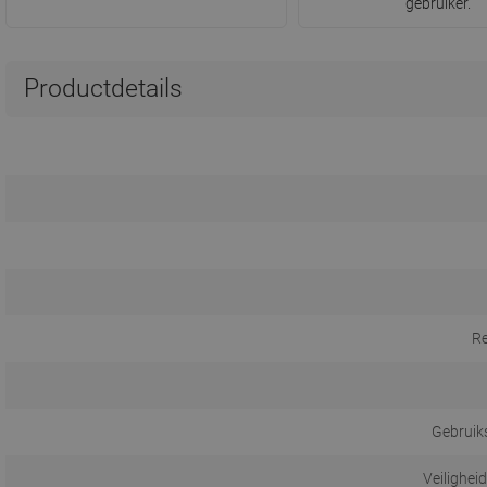
gebruiker.
Productdetails
R
Gebruik
Veilighei