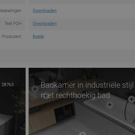
ebepalingen
Downloaden
Test PZH
Downloaden
Producent
Bekijk
Badkamer in industriële stijl
28763
met rechthoekig bad