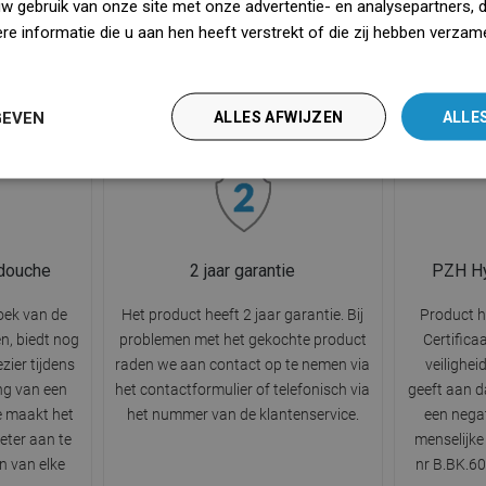
uw gebruik van onze site met onze advertentie- en analysepartners, 
gt voor een
het met een aangenaam gevoel van
praktisch
e informatie die u aan hen heeft verstrekt of die zij hebben verzam
 ervaring
hydratatie en laten je ontspannen en
tijdens h
iedz się więcej
oor het een
kalmerende zintuiglijke ervaring
over h
ning wordt.
tijdens de dagelijkse douche
GEVEN
ALLES AFWIJZEN
ALLE
onderdompelen.
douche
2 jaar garantie
PZH Hy
oek van de
Het product heeft 2 jaar garantie. Bij
Product h
n, biedt nog
problemen met het gekochte product
Certifica
zier tijdens
raden we aan contact op te nemen via
veilighei
ng van een
het contactformulier of telefonisch via
geeft aan d
 maakt het
het nummer van de klantenservice.
een negat
eter aan te
menselijke
n van elke
nr B.BK.60