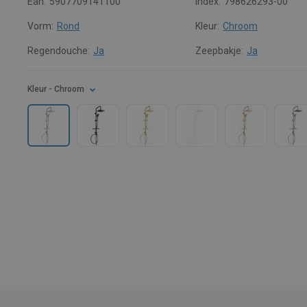
Ean:
5907709141100
Index:
798626293-00
Vorm:
Rond
Kleur:
Chroom
Regendouche:
Ja
Zeepbakje:
Ja
Kleur
- Chroom