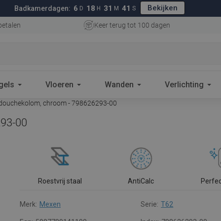
Bekijken
6
18
31
40
Badkamerdagen:
D
H
M
S
betalen
Keer terug tot 100 dagen
gels
Vloeren
Wanden
Verlichting
douchekolom, chroom - 798626293-00
293-00
Roestvrij staal
AntiCalc
Perfe
Merk:
Mexen
Serie:
T62