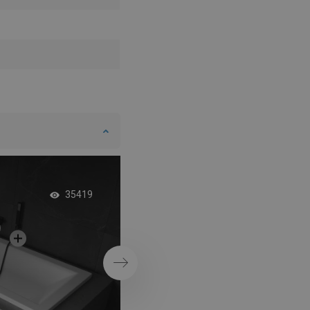
Betonnen badkame
35419
elementen in boho-st
Volgende