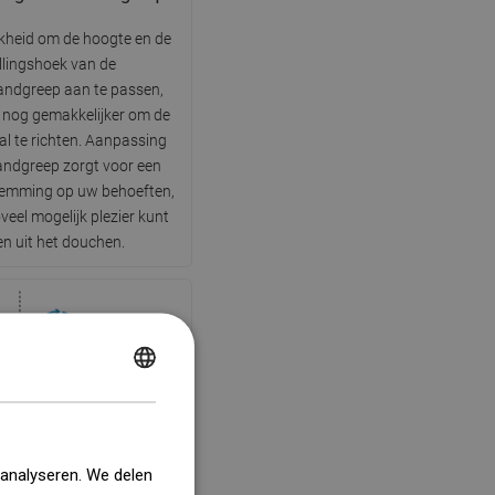
kheid om de hoogte en de
llingshoek van de
ndgreep aan te passen,
 nog gemakkelijker om de
al te richten. Aanpassing
andgreep zorgt voor een
temming op uw behoeften,
veel mogelijk plezier kunt
en uit het douchen.
POLISH
Knikvrij
CZECH
de innovatieve roterende
GERMAN
raakt de doucheslang niet
 analyseren. We delen
ongeacht de positie. Deze
ENGLISH