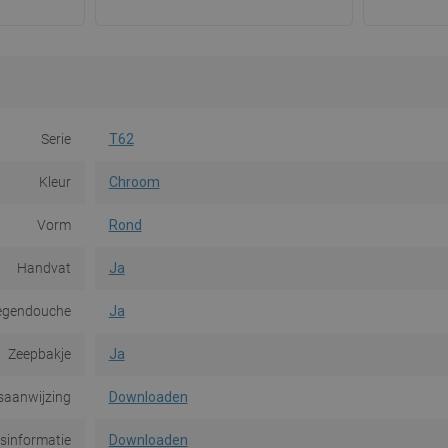
Serie
T62
Kleur
Chroom
Vorm
Rond
Handvat
Ja
egendouche
Ja
Zeepbakje
Ja
saanwijzing
Downloaden
dsinformatie
Downloaden