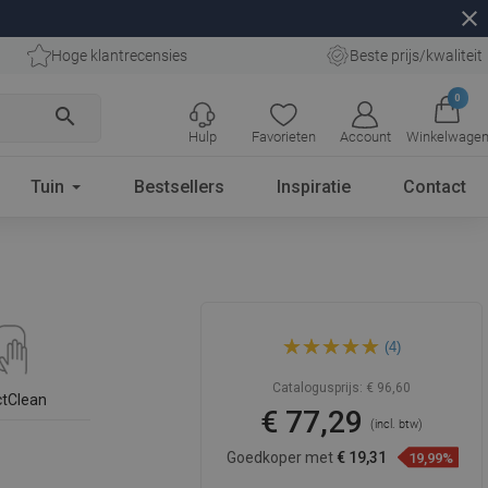
close
Hoge klantrecensies
Beste prijs/kwaliteit
0
search
Hulp
Favorieten
Account
Winkelwage
Tuin
Bestsellers
Inspiratie
Contact
Mexen T62 douchekolom,
(4)
chroom - 798626293-00
Catalogusprijs:
€ 96,60
ctClean
€ 77,29
(incl. btw)
Goedkoper met
€ 19,31
19,99%