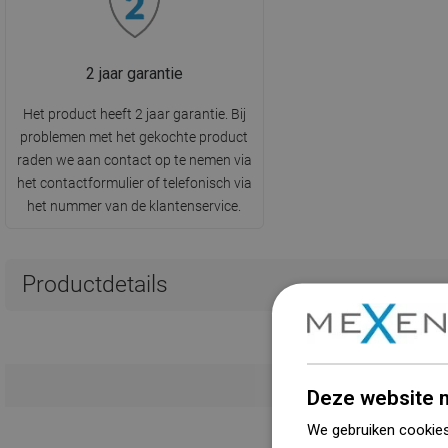
2 jaar garantie
Het product heeft 2 jaar garantie. Bij
problemen met het gekochte product
raden we aan contact op te nemen via
het contactformulier of telefonisch via
het nummer van de klantenservice.
Productdetails
Deze website m
We gebruiken cookies