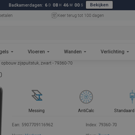
Bekijken
6
08
45
59
Badkamerdagen:
D
H
M
S
betalen
Keer terug tot 100 dagen
gels
Vloeren
Wanden
Verlichting
opbouw zijspuitstuk, zwart - 79360-70
0
Messing
AntiCalc
Standaard 
Ean:
5907709116962
Index:
79360-70