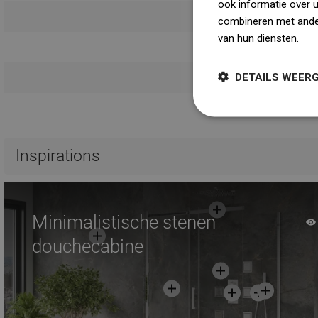
ook informatie over 
Gebruik
combineren met ander
van hun diensten.
Dow
Veilighei
DETAILS WEER
Garanti
Inspirations
Minimalistische stenen
douchecabine