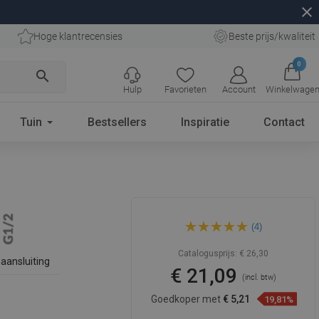
close
Hoge klantrecensies
Beste prijs/kwaliteit
0
search
Hulp
Favorieten
Account
Winkelwage
Tuin
Bestsellers
Inspiratie
Contact
Mexen opbouw zijspuitstuk,
(4)
zwart - 79360-70
Catalogusprijs:
€ 26,30
aansluiting
€ 21,09
(incl. btw)
Goedkoper met
€ 5,21
19,81%