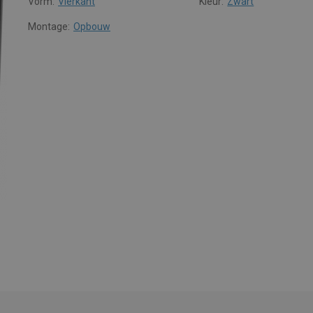
Vorm:
Vierkant
Kleur:
Zwart
Montage:
Opbouw