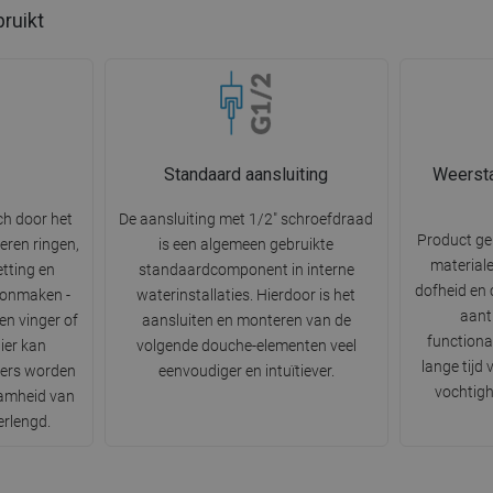
bruikt
Standaard aansluiting
Weersta
ch door het
De aansluiting met 1/2" schroefdraad
Product g
eren ringen,
is een algemeen gebruikte
materiale
etting en
standaardcomponent in interne
dofheid en 
oonmaken -
waterinstallaties. Hierdoor is het
aantr
n vinger of
aansluiten en monteren van de
functiona
ier kan
volgende douche-elementen veel
lange tijd
iers worden
eenvoudiger en intuïtiever.
vochtigh
amheid van
erlengd.