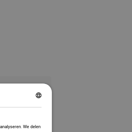
POLISH
CZECH
GERMAN
 analyseren. We delen
ENGLISH