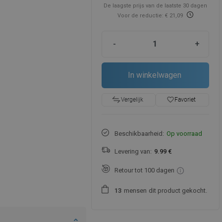
De laagste prijs van de laatste 30 dagen
Voor de reductie: € 21,09
-
+
In winkelwagen
favorite_border
Favoriet
Vergelijk
Beschikbaarheid:
Op voorraad
Levering van:
9.99 €
Retour tot 100 dagen
mensen
dit product gekocht.
1
3