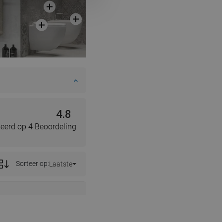
SWEDISH
FINNISH
PORTUGUESE
CROATIAN
GREEK
SLOVENIAN
4.8
eerd op 4 Beoordeling
Sorteer op:
Laatste