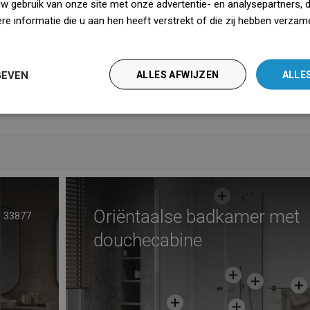
uw gebruik van onze site met onze advertentie- en analysepartners, 
saanwijzing
Downloaden
e informatie die u aan hen heeft verstrekt of die zij hebben verzam
iedz się więcej
dsinformatie
Downloaden
GEVEN
ALLES AFWIJZEN
ALLE
ebepalingen
Downloaden
Producent
Bekijk
Oriëntaalse badkamer met
33877
douchecabine