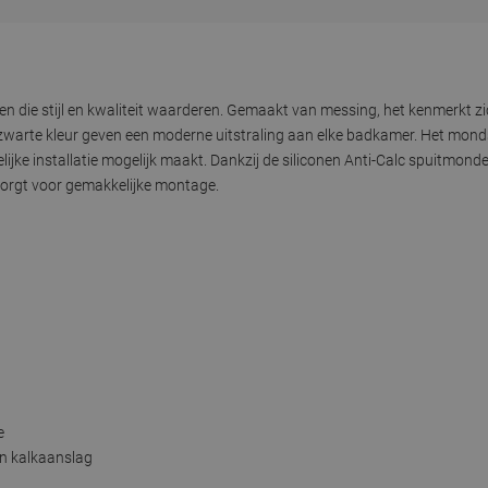
en die stijl en kwaliteit waarderen. Gemaakt van messing, het kenmerkt 
 zwarte kleur geven een moderne uitstraling aan elke badkamer. Het mon
e installatie mogelijk maakt. Dankzij de siliconen Anti-Calc spuitmonden
zorgt voor gemakkelijke montage.
e
an kalkaanslag