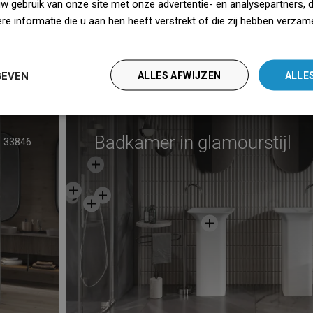
ebepalingen
Downloaden
uw gebruik van onze site met onze advertentie- en analysepartners, 
e informatie die u aan hen heeft verstrekt of die zij hebben verzam
Producent
Bekijk
iedz się więcej
GEVEN
ALLES AFWIJZEN
ALLE
Badkamer in glamourstijl
33846