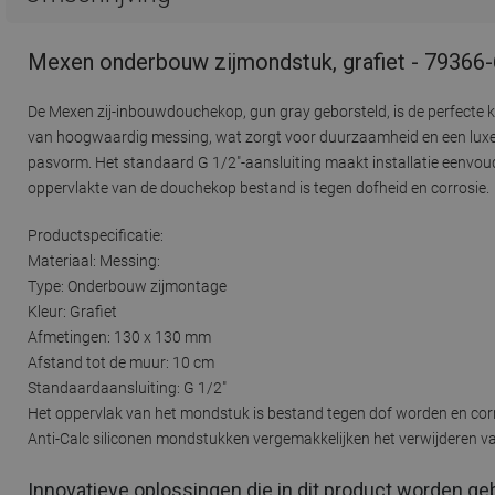
Mexen onderbouw zijmondstuk, grafiet - 79366
De Mexen zij-inbouwdouchekop, gun gray geborsteld, is de perfecte k
van hoogwaardig messing, wat zorgt voor duurzaamheid en een luxe 
pasvorm. Het standaard G 1/2"-aansluiting maakt installatie eenvoudi
oppervlakte van de douchekop bestand is tegen dofheid en corrosie.
Productspecificatie:
Materiaal: Messing:
Type: Onderbouw zijmontage
Kleur: Grafiet
Afmetingen: 130 x 130 mm
Afstand tot de muur: 10 cm
Standaardaansluiting: G 1/2"
Het oppervlak van het mondstuk is bestand tegen dof worden en cor
Anti-Calc siliconen mondstukken vergemakkelijken het verwijderen v
Innovatieve oplossingen die in dit product worden ge