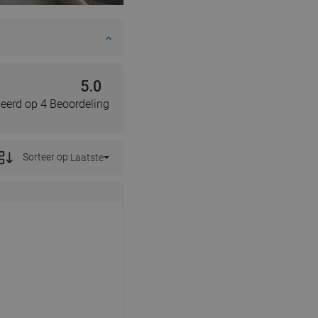
SWEDISH
FINNISH
PORTUGUESE
5.0
CROATIAN
eerd op 4 Beoordeling
GREEK
SLOVENIAN
Sorteer op:
Laatste