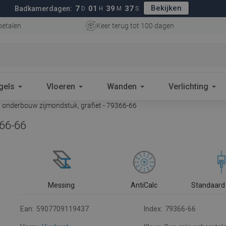
Bekijken
7
01
39
36
Badkamerdagen:
D
H
M
S
betalen
Keer terug tot 100 dagen
gels
Vloeren
Wanden
Verlichting
onderbouw zijmondstuk, grafiet - 79366-66
366-66
Messing
AntiCalc
Standaard 
Ean:
5907709119437
Index:
79366-66