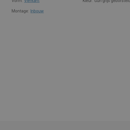
Vorm:
Vierkant
Kleur:
Gun grijs geborstel
Montage:
Inbouw