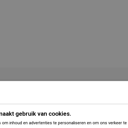
Kleur
Gun grijs geborsteld
Vorm
Vierkant
aakt gebruik van cookies.
Montage
Inbouw
 om inhoud en advertenties te personaliseren en om ons verkeer te