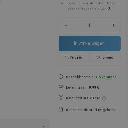
d
De laagste prijs van de laatste 30 dagen
Voor de reductie: € 50,59
-
+
In winkelwagen
favorite_border
Favoriet
Vergelijk
Beschikbaarheid:
Op voorraad
Levering van:
9.99 €
Retour tot 100 dagen
mensen
dit product gekocht.
0