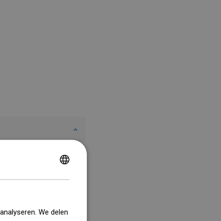
POLISH
CZECH
GERMAN
 analyseren. We delen
ENGLISH