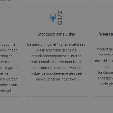
Standaard aansluiting
Weersta
ch door het
De aansluiting met 1/2" schroefdraad
Product g
eren ringen,
is een algemeen gebruikte
materiale
etting en
standaardcomponent in interne
dofheid en 
oonmaken -
waterinstallaties. Hierdoor is het
aantr
n vinger of
aansluiten en monteren van de
functiona
ier kan
volgende douche-elementen veel
lange tijd
iers worden
eenvoudiger en intuïtiever.
vochtigh
amheid van
erlengd.