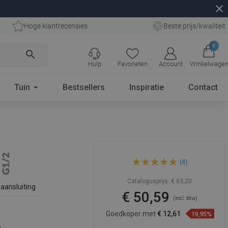
close
Hoge klantrecensies
Beste prijs/kwaliteit
0
search
Hulp
Favorieten
Account
Winkelwage
Tuin
Bestsellers
Inspiratie
Contact
Mexen onderbouw
(4)
zijmondstuk, grafiet - 79366-
66
Catalogusprijs:
€ 63,20
aansluiting
€ 50,59
(incl. btw)
Goedkoper met
€ 12,61
19,95%