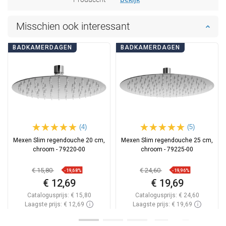
Misschien ook interessant
BADKAMERDAGEN
BADKAMERDAGEN
(4)
(5)
Mexen Slim regendouche 20 cm,
Mexen Slim regendouche 25 cm,
chroom - 79220-00
chroom - 79225-00
€ 15,80
€ 24,60
-19,68%
-19,96%
€ 12,69
€ 19,69
Catalogusprijs:
€ 15,80
Catalogusprijs:
€ 24,60
Laagste prijs: € 12,69
Laagste prijs: € 19,69
Beschikbaarheid:
2026-09-08
Beschikbaarheid:
Op voorraad