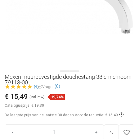
Mexen muurbevestigde douchestang 38 cm chroom -
79113-00
(0)
(4)
Vragen
€ 15,49
19,74%
(incl. btw)
Catalogusprijs:
€ 19,30
De laagste prijs van de laatste 30 dagen
Voor de reductie: € 15,49
favorite_border
-
+