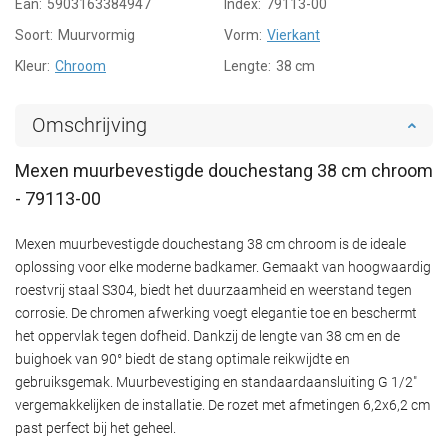
Ean:
5903163384947
Index:
79113-00
Soort:
Muurvormig
Vorm:
Vierkant
Kleur:
Chroom
Lengte:
38 cm
Omschrijving
Mexen muurbevestigde douchestang 38 cm chroom
- 79113-00
Mexen muurbevestigde douchestang 38 cm chroom is de ideale
oplossing voor elke moderne badkamer. Gemaakt van hoogwaardig
roestvrij staal S304, biedt het duurzaamheid en weerstand tegen
corrosie. De chromen afwerking voegt elegantie toe en beschermt
het oppervlak tegen dofheid. Dankzij de lengte van 38 cm en de
buighoek van 90° biedt de stang optimale reikwijdte en
gebruiksgemak. Muurbevestiging en standaardaansluiting G 1/2"
vergemakkelijken de installatie. De rozet met afmetingen 6,2x6,2 cm
past perfect bij het geheel.