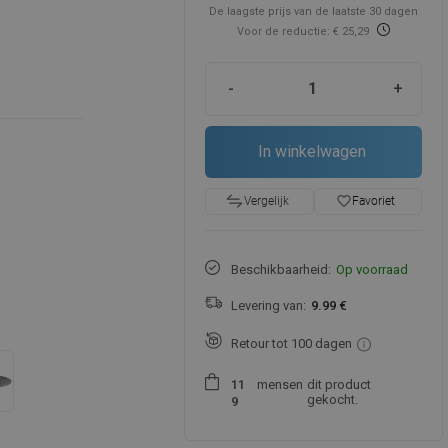
De laagste prijs van de laatste 30 dagen
Voor de reductie: € 25,29
-
+
In winkelwagen
favorite_border
Favoriet
Vergelijk
Beschikbaarheid:
Op voorraad
Levering van:
9.99 €
Retour tot 100 dagen
mensen
dit product
1
1
gekocht.
9