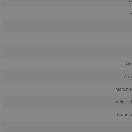
L
K
Aan
Arm
Instructi
Veilighei
Garanti