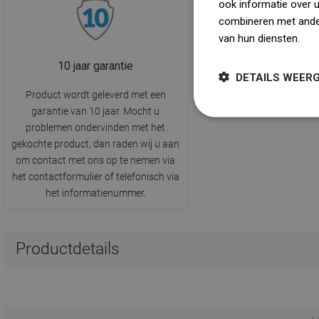
ook informatie over 
combineren met ander
van hun diensten.
Dow
10 jaar garantie
DETAILS WEER
Product wordt geleverd met een
garantie van 10 jaar. Mocht u
problemen ondervinden met het
gekochte product, dan raden wij u aan
om contact met ons op te nemen via
het contactformulier of telefonisch via
het informatienummer.
Productdetails