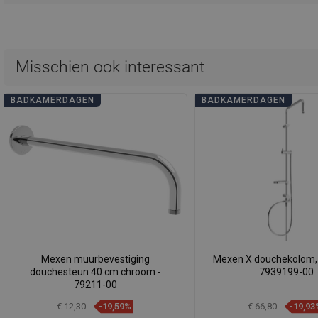
Misschien ook interessant
BADKAMERDAGEN
BADKAMERDAGEN
Mexen muurbevestiging
Mexen X douchekolom,
douchesteun 40 cm chroom -
7939199-00
79211-00
€ 12,30
-19,59%
€ 66,80
-19,93