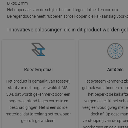
Dikte: 2 mm
Het oppervlak van de schijf is bestand tegen dofheid en corrosie
De regendouche heeft rubberen sproeikoppen die kalkaanslag voor
Innovatieve oplossingen die in dit product worden ge
Roestvrij staal
AntiCalc
Het product is gemaakt van roestvrij
Het systeem kenmerkt zi
staal van de hoogste kwaliteit AISI
gebruik van siliconen rubb
304, dat wordt gekenmerkt door een
het beperkt de kalkafz
hoge weerstand tegen corrosie en
vergemakkelijkt het sch
beschadigingen. Het is een solide
veeg eenvoudigweg met ee
materiaal dat jarenlang betrouwbaar
doek af. Op deze man
gebruik garandeert.
verstopping van de sproe
voorkomen en de duurza