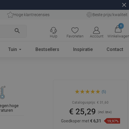
close
Hoge klantrecensies
Beste prijs/kwaliteit
0
search
Hulp
Favorieten
Account
Winkelwage
Tuin
Bestsellers
Inspiratie
Contact
Mexen Slim regendouche 30
(5)
cm, chroom - 79230-00
Catalogusprijs:
€ 31,60
tegen hoge
€ 25,29
raturen
(incl. btw)
Goedkoper met
€ 6,31
19,97%