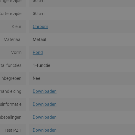
angere zijde
30 cm
ortere zijde
30 cm
Kleur
Chroom
Materiaal
Metaal
Vorm
Rond
tal functies
1-functie
 inbegrepen
Nee
ehandleiding
Downloaden
dsinformatie
Downloaden
ebepalingen
Downloaden
Test PZH
Downloaden