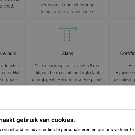
veroorzaakt door plotselinge
erlengd.
temperatuursveranderingen.
 uw huis
Slank
Certif
egendouche
De douchekopplaat is slechts 8 mm
Het
 regen. Het
dik, wat hem een uitzonderlijk slank
Hygiënecer
erdruppels
uiterlijk geeft. Het dunne ontwerp past
de nalevin
le lichaam
perfect in een modern
bevestigt.
te cosmetica
badkamerinterieur en geeft een gevoel
dat het pro
stress en
van lichtheid. Een uitstekende keuze
een negat
erminderd.
voor minimalistische inrichtingen.
gezon
in harmonie
mi
aakt gebruik van cookies.
 om inhoud en advertenties te personaliseren en om ons verkeer te