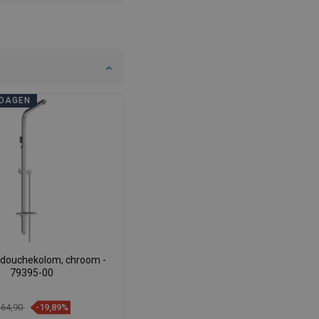
DAGEN
douchekolom, chroom -
79395-00
 64,90
-19,89%