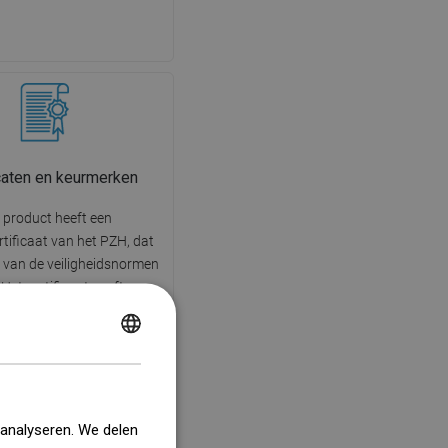
icaten en keurmerken
 product heeft een
tificaat van het PZH, dat
g van de veiligheidsnormen
 Het certificaat geeft aan
duct op geen enkele manier
ieve invloed heeft op de
POLISH
dheid van de mens en
lieuvriendelijk is.
CZECH
GERMAN
 analyseren. We delen
ENGLISH