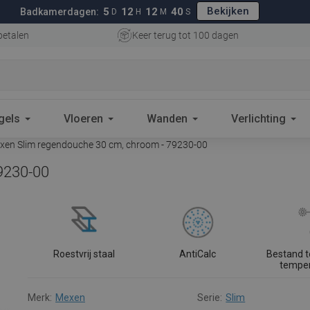
Bekijken
5
12
12
39
Badkamerdagen:
D
H
M
S
betalen
Keer terug tot 100 dagen
gels
Vloeren
Wanden
Verlichting
en Slim regendouche 30 cm, chroom - 79230-00
9230-00
Roestvrij staal
AntiCalc
Bestand 
tempe
Merk:
Mexen
Serie:
Slim