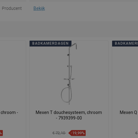
Producent
Bekijk
BADKAMERDAGEN
BADKAMER
 chroom -
Mexen T douchesysteem, chroom
Mexen Q 
- 7939399-00
%
€ 72,10
-19,99%
€