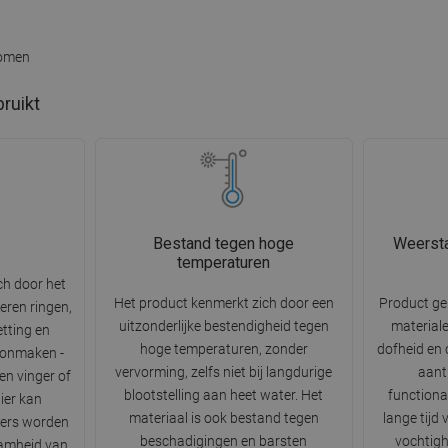
komen
bruikt
Bestand tegen hoge
Weersta
temperaturen
ch door het
Het product kenmerkt zich door een
Product g
eren ringen,
uitzonderlijke bestendigheid tegen
materiale
etting en
hoge temperaturen, zonder
dofheid en 
oonmaken -
vervorming, zelfs niet bij langdurige
aantr
n vinger of
blootstelling aan heet water. Het
functiona
ier kan
materiaal is ook bestand tegen
lange tijd
iers worden
beschadigingen en barsten
vochtigh
amheid van