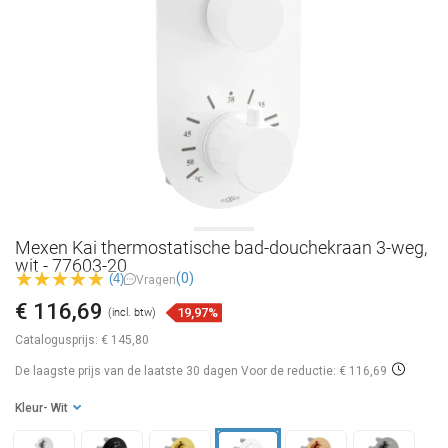
Mexen Kai thermostatische bad-douchekraan 3-weg,
wit - 77603-20
(0)
(4)
Vragen
€ 116,69
19,97%
(incl. btw)
Catalogusprijs:
€ 145,80
De laagste prijs van de laatste 30 dagen
Voor de reductie: € 116,69
Kleur
- Wit