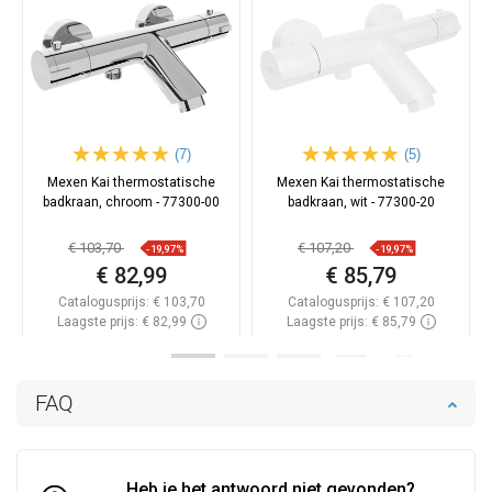
(7)
(5)
Mexen Kai thermostatische
Mexen Kai thermostatische
badkraan, chroom - 77300-00
badkraan, wit - 77300-20
€ 103,70
€ 107,20
-19,97%
-19,97%
€ 82,99
€ 85,79
Catalogusprijs:
€ 103,70
Catalogusprijs:
€ 107,20
Laagste prijs: € 82,99
Laagste prijs: € 85,79
Beschikbaarheid:
Op voorraad
Beschikbaarheid:
Op voorraad
In winkelwagen
In winkelwagen
FAQ
Vergelijk
favorite_border
Favoriet
Vergelijk
favorite_border
Favoriet
Heb je het antwoord niet gevonden?