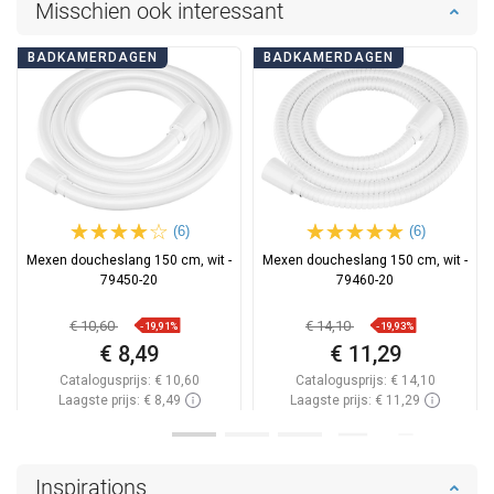
Misschien ook interessant
BADKAMERDAGEN
BADKAMERDAGEN
(6)
(6)
Mexen doucheslang 150 cm, wit -
Mexen doucheslang 150 cm, wit -
79450-20
79460-20
€ 10,60
€ 14,10
-19,91%
-19,93%
€ 8,49
€ 11,29
Catalogusprijs:
€ 10,60
Catalogusprijs:
€ 14,10
Laagste prijs: € 8,49
Laagste prijs: € 11,29
Beschikbaarheid:
Op voorraad
Beschikbaarheid:
Op voorraad
In winkelwagen
In winkelwagen
Inspirations