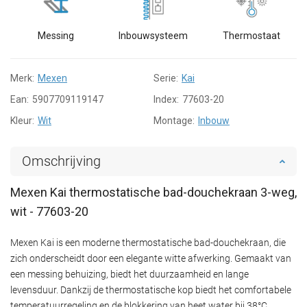
Messing
Inbouwsysteem
Thermostaat
Merk:
Mexen
Serie:
Kai
Ean:
5907709119147
Index:
77603-20
Kleur:
Wit
Montage:
Inbouw
Omschrijving
Mexen Kai thermostatische bad-douchekraan 3-weg,
wit - 77603-20
Mexen Kai is een moderne thermostatische bad-douchekraan, die
zich onderscheidt door een elegante witte afwerking. Gemaakt van
een messing behuizing, biedt het duurzaamheid en lange
levensduur. Dankzij de thermostatische kop biedt het comfortabele
temperatuurregeling en de blokkering van heet water bij 38°C