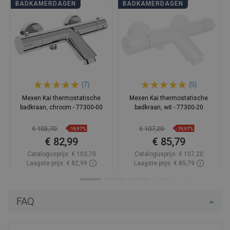
BADKAMERDAGEN
BADKAMERDAGEN
(7)
(5)
Mexen Kai thermostatische
Mexen Kai thermostatische
badkraan, chroom - 77300-00
badkraan, wit - 77300-20
€ 103,70
€ 107,20
-19,97%
-19,97%
€ 82,99
€ 85,79
Catalogusprijs:
€ 103,70
Catalogusprijs:
€ 107,20
Laagste prijs: € 82,99
Laagste prijs: € 85,79
Beschikbaarheid:
Op voorraad
Beschikbaarheid:
Op voorraad
In winkelwagen
In winkelwagen
FAQ
Vergelijk
favorite_border
Favoriet
Vergelijk
favorite_border
Favoriet