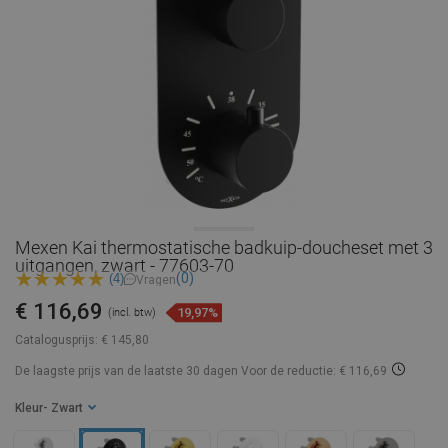
Mexen Kai thermostatische badkuip-doucheset met 3
uitgangen, zwart - 77603-70
(0)
(4)
Vragen
€ 116,69
19,97%
(incl. btw)
Catalogusprijs:
€ 145,80
De laagste prijs van de laatste 30 dagen
Voor de reductie: € 116,69
Kleur
- Zwart