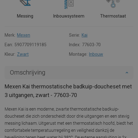
Messing
Inbouwsysteem
Thermostaat
Merk:
Mexen
Serie:
Kai
Ean:
5907709119185
Index:
77603-70
Kleur:
Zwart
Montage:
Inbouw
Omschrijving
Mexen Kai thermostatische badkuip-doucheset met
3 uitgangen, zwart - 77603-70
Mexen Kai is een moderne, zwarte thermostatische badkuip-
doucheset die zich onderscheidt door drie uitgangen en een stevig
messing lichaam. Uitgerust met een thermostatisch hoofd, biedt het
comfortabele temperatuurregeling en veiligheid dankzij de
beveiliging tegen heet water bij 38°C. De externe aansluiting is 2x