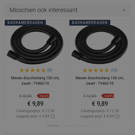
Misschien ook interessant
BADKAMERDAGEN
BADKAMERDAGEN
(9)
(10)
Mexen doucheslang 150 cm,
Mexen doucheslang 150 cm,
zwart - 79450-70
zwart - 79460-70
€ 12,30
€ 12,30
-19,59%
-19,59%
€ 9,89
€ 9,89
Catalogusprijs:
€ 12,30
Catalogusprijs:
€ 12,30
Laagste prijs: € 9,89
Laagste prijs: € 9,89
Beschikbaarheid:
Op voorraad
Beschikbaarheid:
Op voorraad
In winkelwagen
In winkelwagen