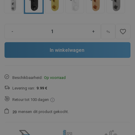
favorite_border
-
+
In winkelwagen
Beschikbaarheid:
Op voorraad
Levering van:
9.99 €
Retour tot 100 dagen
mensen
dit product gekocht.
2
0