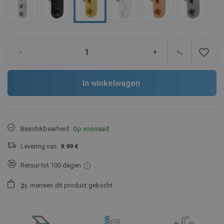
favorite_border
-
+
In winkelwagen
Beschikbaarheid:
Op voorraad
Levering van:
9.99 €
Retour tot 100 dagen
mensen
dit product gekocht.
2
1