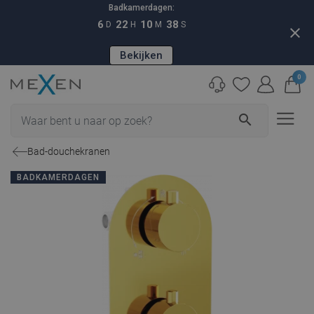
Badkamerdagen:
6
22
10
37
D
H
M
S
close
Bekijken
0
search
Bad-douchekranen
BADKAMERDAGEN