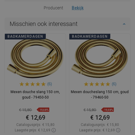
Producent
Bekijk
Misschien ook interessant
BADKAMERDAGEN
BADKAMERDAGEN
(6)
(6)
Mexen douche slang 150 cm,
Mexen doucheslang 150 cm, goud
goud - 79450-50
- 79460-50
€ 15,80
€ 15,80
-19,68%
-19,68%
€ 12,69
€ 12,69
Catalogusprijs:
€ 15,80
Catalogusprijs:
€ 15,80
Laagste prijs: € 12,69
Laagste prijs: € 12,69