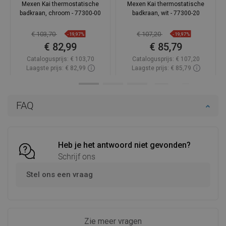
Mexen Kai thermostatische
Mexen Kai thermostatische
badkraan, chroom - 77300-00
badkraan, wit - 77300-20
€ 103,70
€ 107,20
-19,97%
-19,97%
€ 82,99
€ 85,79
Catalogusprijs:
€ 103,70
Catalogusprijs:
€ 107,20
Laagste prijs: € 82,99
Laagste prijs: € 85,79
Beschikbaarheid:
Op voorraad
Beschikbaarheid:
Op voorraad
In winkelwagen
In winkelwagen
FAQ
Vergelijk
favorite_border
Favoriet
Vergelijk
favorite_border
Favoriet
Heb je het antwoord niet gevonden?
Schrijf ons
Stel ons een vraag
Zie meer vragen