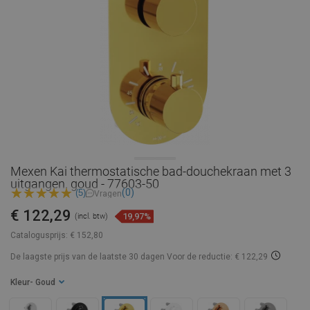
Mexen Kai thermostatische bad-douchekraan met 3
uitgangen. goud - 77603-50
(0)
(5)
Vragen
€ 122,29
19,97%
(incl. btw)
Catalogusprijs:
€ 152,80
De laagste prijs van de laatste 30 dagen
Voor de reductie: € 122,29
Kleur
- Goud