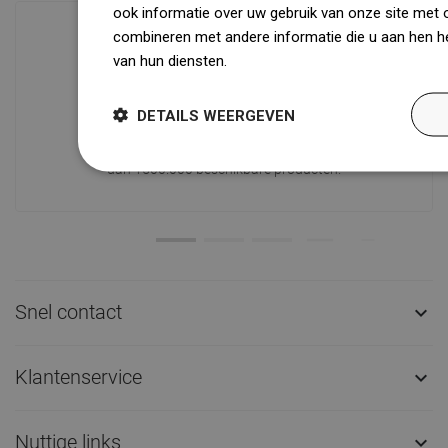
ook informatie over uw gebruik van onze site met 
combineren met andere informatie die u aan hen he
van hun diensten.
Dowiedz się więcej
Beschikbaarheid van goederen
Een modern logistiek centrum met een
DETAILS WEERGEVEN
oppervlakte van 31.000 m² met meer
dan 68.000 palletplaatsen biedt meer
dan 1500.000 beschikbare producten!
Snel contact

Klantenservice

Nuttige links
