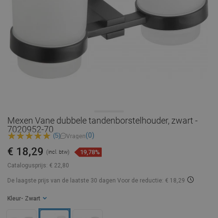
Mexen Vane dubbele tandenborstelhouder, zwart -
7020952-70
(0)
(5)
Vragen
€ 18,29
19,78%
(incl. btw)
Catalogusprijs:
€ 22,80
De laagste prijs van de laatste 30 dagen
Voor de reductie: € 18,29
Kleur
- Zwart