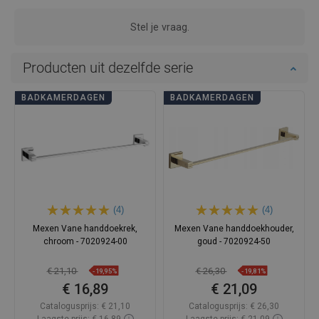
Stel je vraag.
Producten uit dezelfde serie
BADKAMERDAGEN
BADKAMERDAGEN
(4)
(4)
Mexen Vane handdoekrek,
Mexen Vane handdoekhouder,
chroom - 7020924-00
goud - 7020924-50
€ 21,10
€ 26,30
-19,95%
-19,81%
€ 16,89
€ 21,09
Catalogusprijs:
€ 21,10
Catalogusprijs:
€ 26,30
Laagste prijs: € 16,89
Laagste prijs: € 21,09