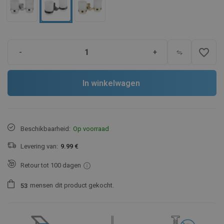
favorite_border
-
+
In winkelwagen
Beschikbaarheid:
Op voorraad
Levering van:
9.99 €
Retour tot 100 dagen
mensen
dit product gekocht.
5
3