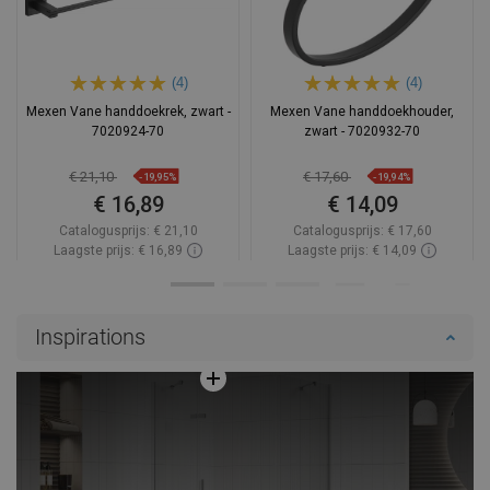
(4)
(4)
Mexen Vane handdoekrek, zwart -
Mexen Vane handdoekhouder,
7020924-70
zwart - 7020932-70
€ 21,10
€ 17,60
-19,95%
-19,94%
€ 16,89
€ 14,09
Catalogusprijs:
€ 21,10
Catalogusprijs:
€ 17,60
Laagste prijs: € 16,89
Laagste prijs: € 14,09
Beschikbaarheid:
Op voorraad
Beschikbaarheid:
Op voorraad
In winkelwagen
In winkelwagen
Inspirations
Vergelijk
favorite_border
Favoriet
Vergelijk
favorite_border
Favoriet