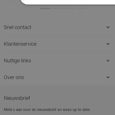
Snel contact

Klantenservice

Nuttige links

Over ons

Nieuwsbrief
Meld u aan voor de nieuwsbrief en wees up to date.