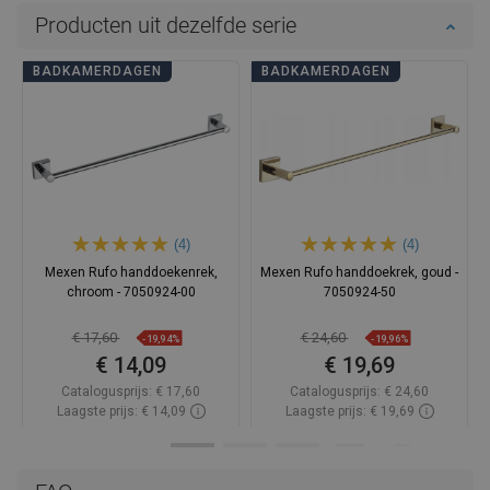
Producten uit dezelfde serie
BADKAMERDAGEN
BADKAMERDAGEN
(4)
(4)
Mexen Rufo handdoekenrek,
Mexen Rufo handdoekrek, goud -
chroom - 7050924-00
7050924-50
€ 17,60
€ 24,60
-19,94%
-19,96%
€ 14,09
€ 19,69
Catalogusprijs:
€ 17,60
Catalogusprijs:
€ 24,60
Laagste prijs: € 14,09
Laagste prijs: € 19,69
Beschikbaarheid:
Op voorraad
Beschikbaarheid:
Op voorraad
In winkelwagen
In winkelwagen