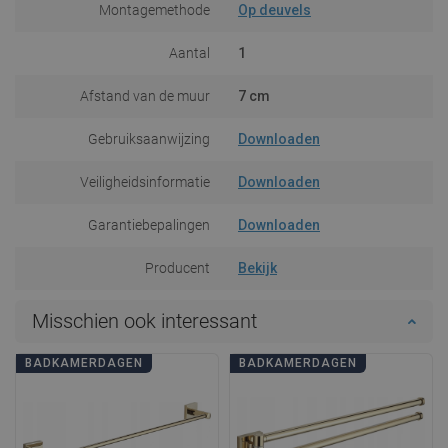
Montagemethode
Op deuvels
Aantal
1
Afstand van de muur
7 cm
Gebruiksaanwijzing
Downloaden
Veiligheidsinformatie
Downloaden
Garantiebepalingen
Downloaden
Producent
Bekijk
Misschien ook interessant
BADKAMERDAGEN
BADKAMERDAGEN