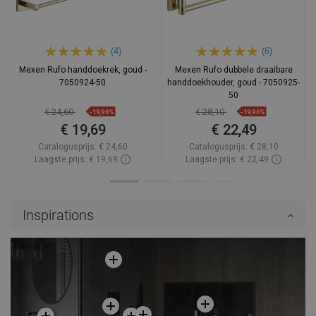
(4)
(6)
Mexen Rufo handdoekrek, goud -
Mexen Rufo dubbele draaibare
7050924-50
handdoekhouder, goud - 7050925-
50
€ 24,60
€ 28,10
-19,96%
-19,96%
€ 19,69
€ 22,49
Catalogusprijs:
€ 24,60
Catalogusprijs:
€ 28,10
Laagste prijs: € 19,69
Laagste prijs: € 22,49
Beschikbaarheid:
Op voorraad
Beschikbaarheid:
Op voorraad
In winkelwagen
In winkelwagen
Inspirations
Vergelijk
favorite_border
Favoriet
Vergelijk
favorite_border
Favoriet