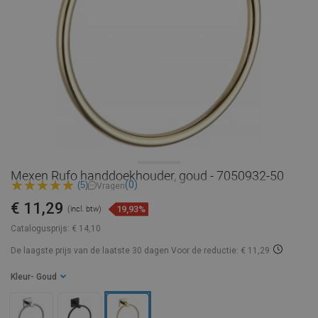
Mexen Rufo handdoekhouder, goud - 7050932-50
(0)
(5)
Vragen
€ 11,29
19,93%
(incl. btw)
Catalogusprijs:
€ 14,10
De laagste prijs van de laatste 30 dagen
Voor de reductie: € 11,29
Kleur
- Goud