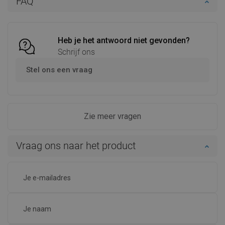
FAQ
Vergelijk
favorite_border
Favoriet
Vergelijk
favorite_border
Favoriet
Heb je het antwoord niet gevonden?
Schrijf ons
Stel ons een vraag
Zie meer vragen
Vraag ons naar het product