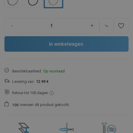
favorite_border
-
+
In winkelwagen
Beschikbaarheid:
Op voorraad
Levering van:
12.99 €
Retour tot 100 dagen
mensen
dit product gekocht.
1
0
0