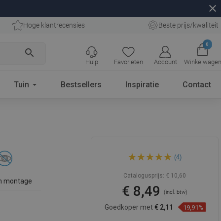
close
Hoge klantrecensies
Beste prijs/kwaliteit
0
search
Hulp
Favorieten
Account
Winkelwage
Tuin
Bestsellers
Inspiratie
Contact
Mexen Rufo handdoekrek,
(4)
chroom - 7050932-00
Catalogusprijs:
€ 10,60
n montage
€ 8,49
(incl. btw)
Goedkoper met
€ 2,11
19,91%