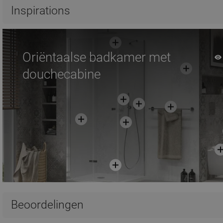
Vergelijk
favorite_border
Favoriet
Vergelijk
favorite_border
F
Inspirations
Oriëntaalse badkamer met
douchecabine
Beoordelingen