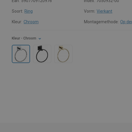
Ean:
5907709120976
Index:
7050932-00
Soort:
Ring
Vorm:
Vierkant
Kleur:
Chroom
Montagemethode:
Op de
Kleur
- Chroom