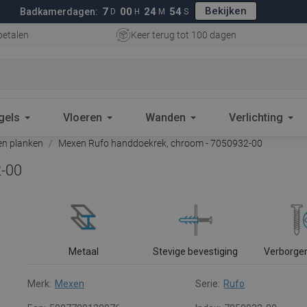
Bekijken
7
00
24
53
Badkamerdagen:
D
H
M
S
betalen
Keer terug tot 100 dagen
gels
Vloeren
Wanden
Verlichting
n planken
Mexen Rufo handdoekrek, chroom - 7050932-00
2-00
Metaal
Stevige bevestiging
Verborge
Merk:
Mexen
Serie:
Rufo