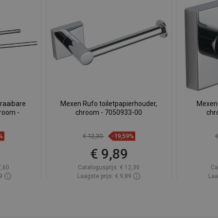
raaibare
Mexen Rufo toiletpapierhouder,
Mexen
room -
chroom - 7050933-00
chr
%
€ 12,30
-19,59%
9
€ 9,89
7,60
Catalogusprijs:
€ 12,30
Ca
9
Laagste prijs: € 9,89
Laa
oorraad
Beschikbaarheid:
Op voorraad
Beschik
gen
In winkelwagen