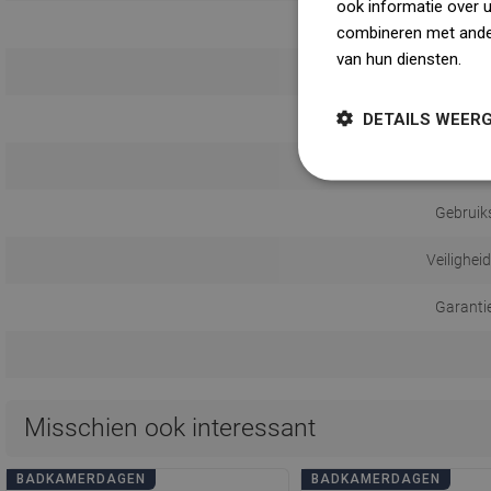
ook informatie over 
combineren met ander
van hun diensten.
Dow
Monta
DETAILS WEER
Afstand 
Gebruik
Veilighei
Garanti
Misschien ook interessant
BADKAMERDAGEN
BADKAMERDAGEN