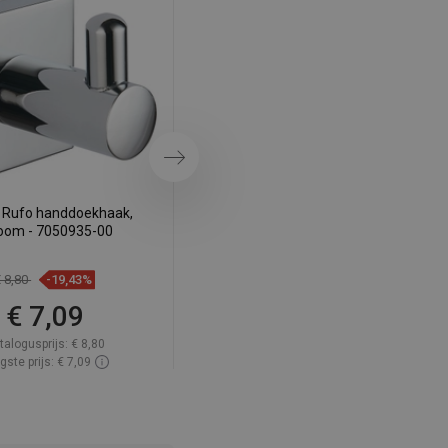
SWEDISH
FINNISH
PORTUGUESE
CROATIAN
GREEK
Volgende
SLOVENIAN
 Rufo handdoekhaak,
Mexen Rufo beker voor
oom - 7050935-00
tandenborstels, chroom -
7050938-00
€ 8,80
-19,43%
€ 15,80
-19,68%
€ 7,09
€ 12,69
talogusprijs:
€ 8,80
Catalogusprijs:
€ 15,80
gste prijs: € 7,09
Laagste prijs: € 12,69
baarheid:
Op voorraad
Beschikbaarheid:
Op voorraad
In winkelwagen
In winkelwagen