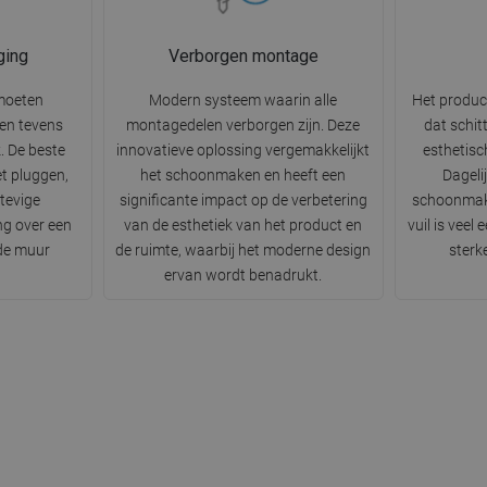
ging
Verborgen montage
moeten
Modern systeem waarin alle
Het produc
n en tevens
montagedelen verborgen zijn. Deze
dat schit
k. De beste
innovatieve oplossing vergemakkelijkt
esthetisc
t pluggen,
het schoonmaken en heeft een
Dageli
tevige
significante impact op de verbetering
schoonmak
ng over een
van de esthetiek van het product en
vuil is veel
 de muur
de ruimte, waarbij het moderne design
sterk
ervan wordt benadrukt.