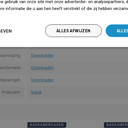
uw gebruik van onze site met onze advertentie- en analysepartners, 
Vorm
Vierkant
e informatie die u aan hen heeft verstrekt of die zij hebben verzam
iedz się więcej
gemethode
Op deuvels
GEVEN
ALLES AFWIJZEN
ALLE
Aantal
1
van de muur
7 cm
saanwijzing
Downloaden
dsinformatie
Downloaden
ebepalingen
Downloaden
Producent
Bekijk
BADKAMERDAGEN
BADKAMER