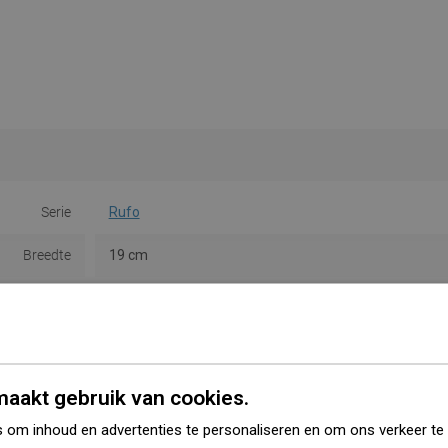
Serie
Rufo
Breedte
19 cm
Hoogte
14,5 cm
Soort
Ring
Kleur
Chroom
aakt gebruik van cookies.
Materiaal
Metaal
 om inhoud en advertenties te personaliseren en om ons verkeer te