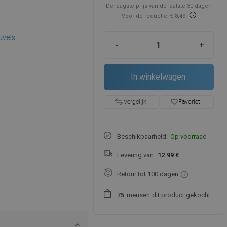
De laagste prijs van de laatste 30 dagen
Voor de reductie: € 8,49
uvels
-
+
In winkelwagen
favorite_border
Favoriet
Vergelijk
Beschikbaarheid:
Op voorraad
Levering van:
12.99 €
Retour tot 100 dagen
mensen
dit product gekocht.
7
5