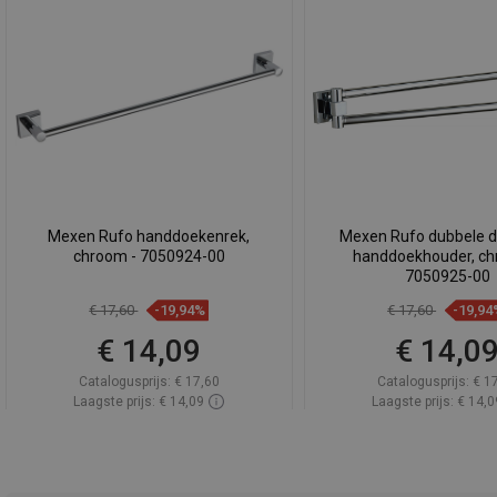
Mexen Rufo handdoekenrek,
Mexen Rufo dubbele d
chroom - 7050924-00
handdoekhouder, ch
7050925-00
€ 17,60
-19,94%
€ 17,60
-19,94
€ 14,09
€ 14,0
Catalogusprijs:
€ 17,60
Catalogusprijs:
€ 1
Laagste prijs: € 14,09
Laagste prijs: € 14,0
Beschikbaarheid:
Op voorraad
Beschikbaarheid:
Op v
In winkelwagen
In winkelwa