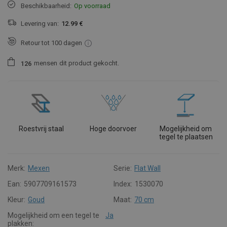
Beschikbaarheid:
Op voorraad
Levering van:
12.99 €
Retour tot 100 dagen
mensen
dit product gekocht.
1
2
6
Roestvrij staal
Hoge doorvoer
Mogelijkheid om
tegel te plaatsen
Merk:
Mexen
Serie:
Flat Wall
Ean:
5907709161573
Index:
1530070
Kleur:
Goud
Maat:
70 cm
Mogelijkheid om een tegel te
Ja
plakken: