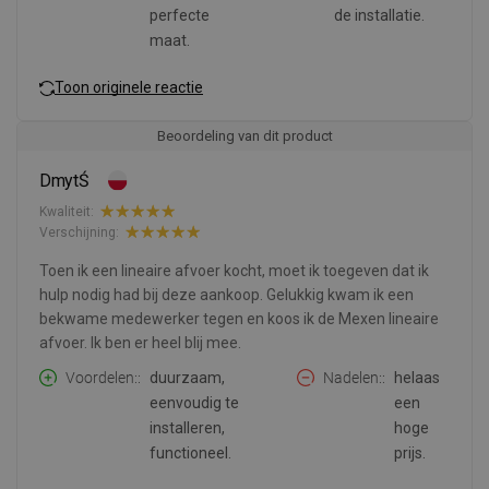
perfecte
de installatie.
maat.
Toon originele reactie
Beoordeling van dit product
DmytŚ
Kwaliteit:
Verschijning:
Toen ik een lineaire afvoer kocht, moet ik toegeven dat ik
hulp nodig had bij deze aankoop. Gelukkig kwam ik een
bekwame medewerker tegen en koos ik de Mexen lineaire
afvoer. Ik ben er heel blij mee.
Voordelen:
duurzaam,
Nadelen:
helaas
eenvoudig te
een
installeren,
hoge
functioneel.
prijs.