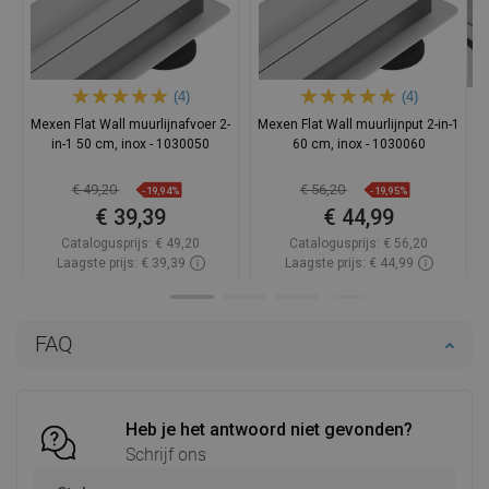
(4)
(4)
Mexen Flat Wall muurlijnafvoer 2-
Mexen Flat Wall muurlijnput 2-in-1
in-1 50 cm, inox - 1030050
60 cm, inox - 1030060
€ 49,20
€ 56,20
-19,94%
-19,95%
€ 39,39
€ 44,99
Catalogusprijs:
€ 49,20
Catalogusprijs:
€ 56,20
Laagste prijs: € 39,39
Laagste prijs: € 44,99
Beschikbaarheid:
Op voorraad
Beschikbaarheid:
Op voorraad
In winkelwagen
In winkelwagen
FAQ
Vergelijk
favorite_border
Favoriet
Vergelijk
favorite_border
Favoriet
Heb je het antwoord niet gevonden?
Schrijf ons