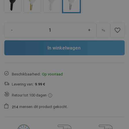
favorite_border
-
+
In winkelwagen
Beschikbaarheid:
Op voorraad
Levering van:
9.99 €
Retour tot 100 dagen
mensen
dit product gekocht.
2
1
4