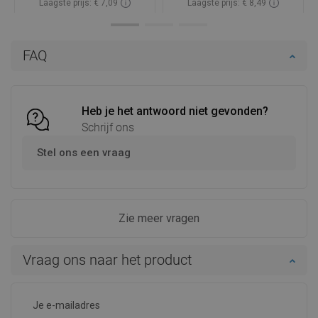
Laagste prijs: € 7,09
Laagste prijs: € 8,49
Beschikbaarheid:
Op voorraad
Beschikbaarheid:
Op voorraad
In winkelwagen
In winkelwagen
FAQ
Vergelijk
favorite_border
Favoriet
Vergelijk
favorite_border
Favoriet
Heb je het antwoord niet gevonden?
Schrijf ons
Stel ons een vraag
Zie meer vragen
Vraag ons naar het product