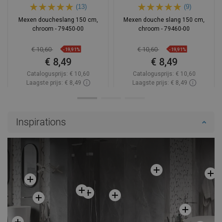
(13)
(9)
Mexen doucheslang 150 cm,
Mexen douche slang 150 cm,
chroom - 79450-00
chroom - 79460-00
€ 10,60
€ 10,60
-19,91%
-19,91%
€ 8,49
€ 8,49
Catalogusprijs:
€ 10,60
Catalogusprijs:
€ 10,60
Laagste prijs: € 8,49
Laagste prijs: € 8,49
Beschikbaarheid:
Op voorraad
Beschikbaarheid:
Op voorraad
In winkelwagen
In winkelwagen
Inspirations
Vergelijk
favorite_border
Favoriet
Vergelijk
favorite_border
Favoriet