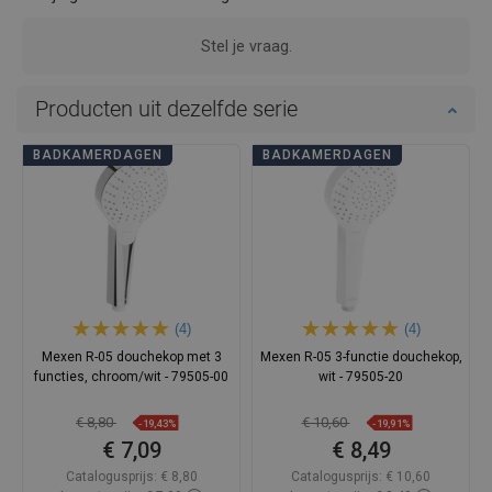
Stel je vraag.
Producten uit dezelfde serie
BADKAMERDAGEN
BADKAMERDAGEN
(4)
(4)
Mexen R-05 douchekop met 3
Mexen R-05 3-functie douchekop,
functies, chroom/wit - 79505-00
wit - 79505-20
€ 8,80
€ 10,60
-19,43%
-19,91%
€ 7,09
€ 8,49
Catalogusprijs:
€ 8,80
Catalogusprijs:
€ 10,60