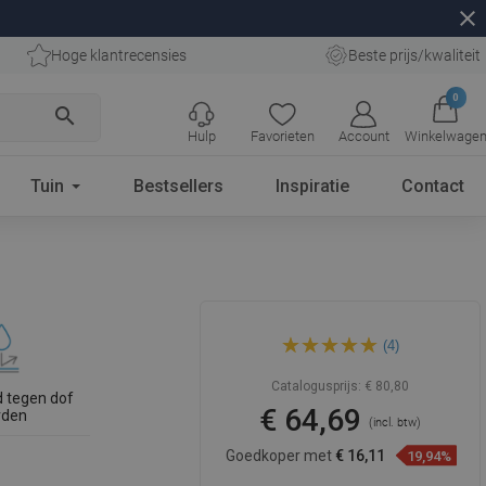
close
Hoge klantrecensies
Beste prijs/kwaliteit
0
search
Hulp
Favorieten
Account
Winkelwage
Tuin
Bestsellers
Inspiratie
Contact
Mexen Inez rechthoekige
(4)
wastafel 45 x 25 cm, wit -
21434500R
Catalogusprijs:
€ 80,80
 tegen dof
€ 64,69
rden
(incl. btw)
Goedkoper met
€ 16,11
19,94%