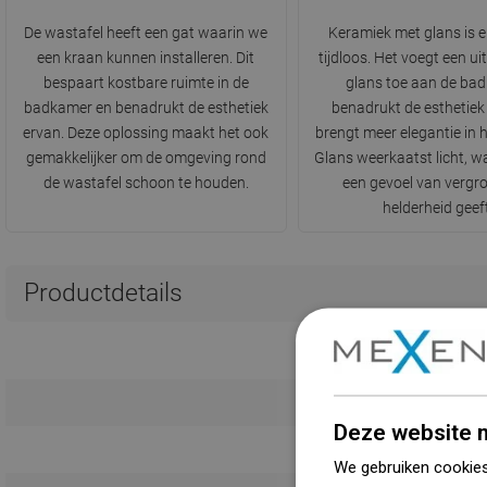
De wastafel heeft een gat waarin we
Keramiek met glans is e
een kraan kunnen installeren. Dit
tijdloos. Het voegt een ui
bespaart kostbare ruimte in de
glans toe aan de ba
badkamer en benadrukt de esthetiek
benadrukt de esthetiek
ervan. Deze oplossing maakt het ook
brengt meer elegantie in he
gemakkelijker om de omgeving rond
Glans weerkaatst licht, w
de wastafel schoon te houden.
een gevoel van vergro
helderheid geef
Productdetails
L
Deze website m
K
We gebruiken cookies