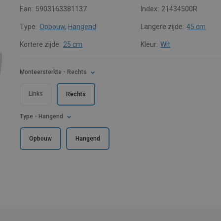
Ean:
5903163381137
Index:
21434500R
Type:
Opbouw
,
Hangend
Langere zijde:
45 cm
Kortere zijde:
25 cm
Kleur:
Wit
Monteersterkte
- Rechts
Links
Rechts
Type
- Hangend
Opbouw
Hangend