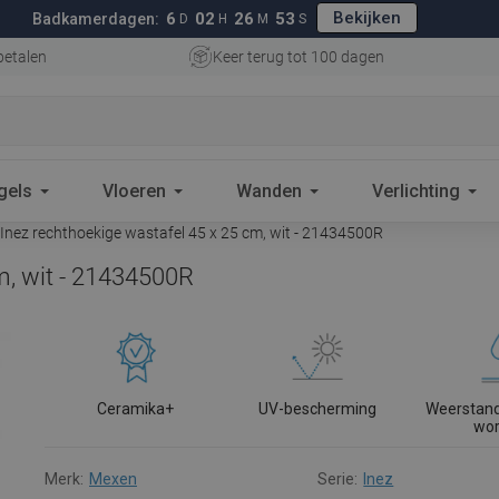
Bekijken
6
02
26
52
Badkamerdagen:
D
H
M
S
betalen
Keer terug tot 100 dagen
gels
Vloeren
Wanden
Verlichting
nez rechthoekige wastafel 45 x 25 cm, wit - 21434500R
m, wit - 21434500R
Ceramika+
UV-bescherming
Weerstand
wo
Merk:
Mexen
Serie:
Inez