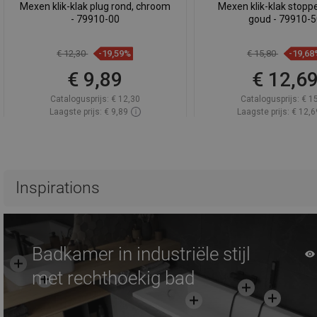
Mexen klik-klak plug rond, chroom
Mexen klik-klak stoppe
- 79910-00
goud - 79910-
€ 12,30
-19,59%
€ 15,80
-19,68
€ 9,89
€ 12,6
Catalogusprijs:
€ 12,30
Catalogusprijs:
€ 1
Laagste prijs: € 9,89
Laagste prijs: € 12,6
Beschikbaarheid:
Op voorraad
Beschikbaarheid:
Op v
In winkelwagen
In winkelwa
Vergelijk
favorite_border
Favoriet
Vergelijk
favorite_border
F
Inspirations
Badkamer in industriële stijl
met rechthoekig bad