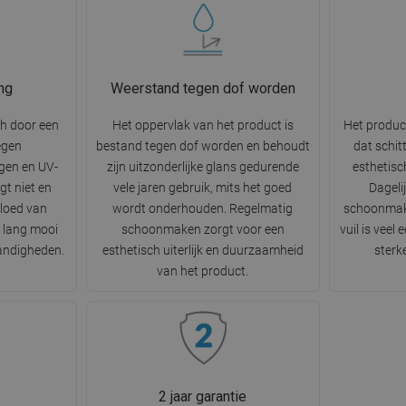
ng
Weerstand tegen dof worden
ch door een
Het oppervlak van het product is
Het produc
egen
bestand tegen dof worden en behoudt
dat schit
gen en UV-
zijn uitzonderlijke glans gedurende
esthetisc
gt niet en
vele jaren gebruik, mits het goed
Dageli
vloed van
wordt onderhouden. Regelmatig
schoonmak
r lang mooi
schoonmaken zorgt voor een
vuil is veel
tandigheden.
esthetisch uiterlijk en duurzaamheid
sterk
van het product.
2 jaar garantie