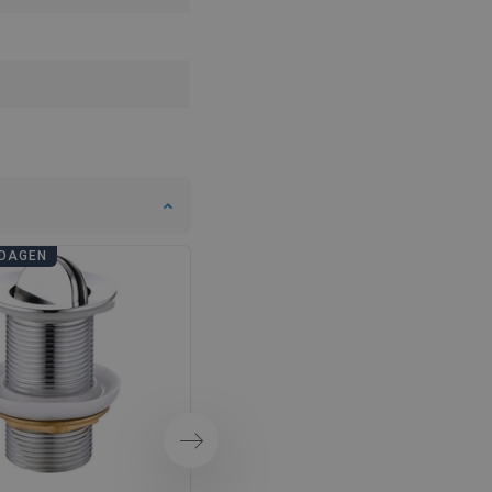
SWEDISH
FINNISH
PORTUGUESE
CROATIAN
GREEK
SLOVENIAN
DAGEN
BADKAMERDAGEN
Volgende