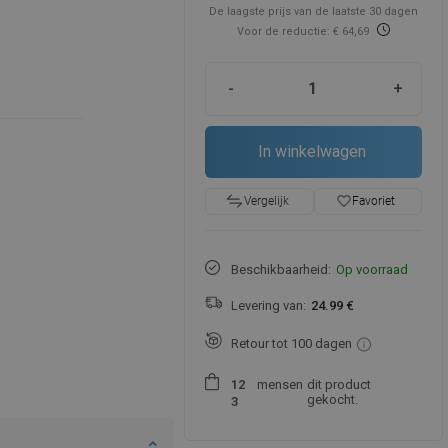
De laagste prijs van de laatste 30 dagen
Voor de reductie: € 64,69
-
+
In winkelwagen
favorite_border
Favoriet
Vergelijk
Beschikbaarheid:
Op voorraad
Levering van:
24.99 €
Retour tot 100 dagen
mensen
dit product
1
2
gekocht.
3