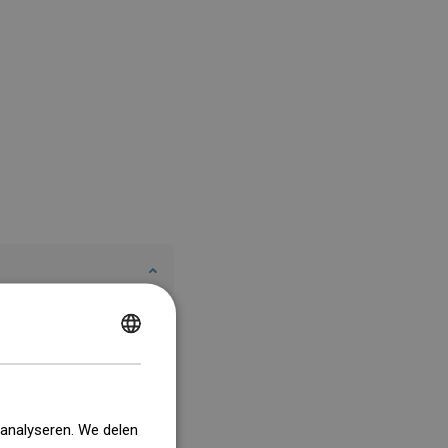
POLISH
CZECH
GERMAN
 analyseren. We delen
ENGLISH