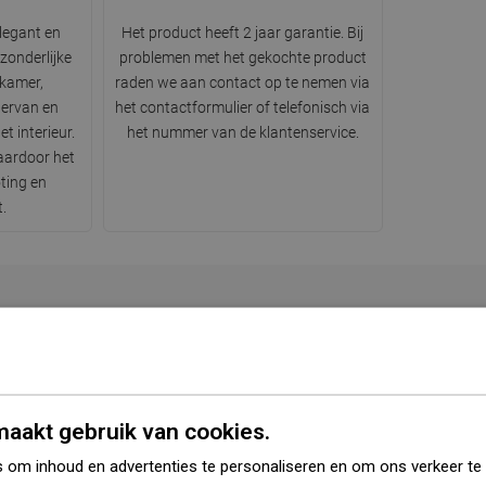
legant en
Het product heeft 2 jaar garantie. Bij
tzonderlijke
problemen met het gekochte product
dkamer,
raden we aan contact op te nemen via
 ervan en
het contactformulier of telefonisch via
t interieur.
het nummer van de klantenservice.
aardoor het
ting en
t.
Serie
Inez
angere zijde
45 cm
aakt gebruik van cookies.
ortere zijde
25 cm
 om inhoud en advertenties te personaliseren en om ons verkeer te