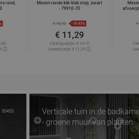
rs rond,
Mexen ronde klik-klak stop, zwart
Mexen
50
- 79910-70
afvoerp
%
€ 14,10
-19,93%
€
9
€ 11,29
5,80
Catalogusprijs:
€ 14,10
Cat
9
Laagste prijs: € 11,29
Laa
oorraad
Beschikbaarheid:
Op voorraad
Beschik
gen
In winkelwagen
avoriet
Vergelijk
favorite_border
Favoriet
Verg
Verticale tuin in de badkam
35455
- groene muur van planten