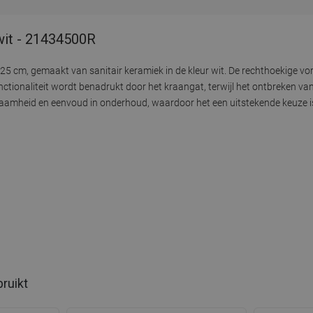
wit - 21434500R
5 cm, gemaakt van sanitair keramiek in de kleur wit. De rechthoekige v
nctionaliteit wordt benadrukt door het kraangat, terwijl het ontbreken va
aamheid en eenvoud in onderhoud, waardoor het een uitstekende keuze is 
bruikt