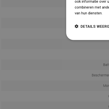
ook informatie over 
combineren met ander
van hun diensten.
Dow
DETAILS WEER
Bat
Beschermen
Mon