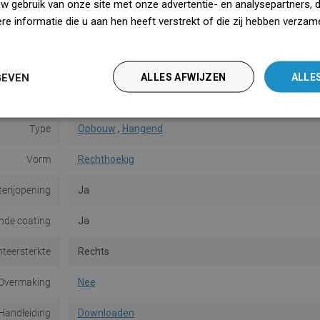
uw gebruik van onze site met onze advertentie- en analysepartners, 
Hoogte
12 cm
e informatie die u aan hen heeft verstrekt of die zij hebben verzam
Kleur
Wit
iedz się więcej
Oppervlakte
Glans
GEVEN
ALLES AFWIJZEN
ALLE
Materiaal
Keramiek
Type
Opbouw
,
Hangend
Vorm
Rechthoekig
terijopening
Ja
de coating
Ja
teersterkte
Rechts
Overmaking
Nee
Handleiding
Downloaden