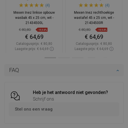
(4)
(4)
Mexen Inez linkse opbouw
Mexen Inez rechthoekige
wasbak 45 x 25 cm, wit -
wastafel 45 x 25 cm, wit -
21434500L
21434500R
€ 80,80
€ 80,80
-19,94%
-19,94%
€ 64,69
€ 64,69
Catalogusprijs:
€ 80,80
Catalogusprijs:
€ 80,80
Laagste prijs: € 64,69
Laagste prijs: € 64,69
Beschikbaarheid:
Op voorraad
Beschikbaarheid:
Op voorraad
In winkelwagen
In winkelwagen
FAQ
Vergelijk
favorite_border
Favoriet
Vergelijk
favorite_border
Favoriet
Heb je het antwoord niet gevonden?
Schrijf ons
Stel ons een vraag