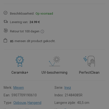
Beschikbaarheid:
Op voorraad
Levering van:
24.99 €
Retour tot 100 dagen
mensen
dit product gekocht.
8
5
Ceramika+
UV-bescherming
PerfectClean
Merk:
Mexen
Serie:
Inez
Ean:
5907709190610
Index:
21484085R
Type:
Opbouw
,
Hangend
Langere zijde:
40,5 cm