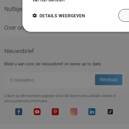
Nuttige links

DETAILS WEERGEVEN
Over ons

Nieuwsbrief
Meld u aan voor de nieuwsbrief en wees up to date.
U kunt op elk moment opgeven.Voor dit doel moet u details vinden in
onze juridische informatie.
Facebook
YouTube
Pinterest
Instagram
LinkedIn
TikTok