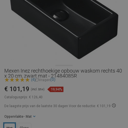
Mexen Inez rechthoekige opbouw waskom rechts 40
x 20 cm, zwart mat - 21484085R
(0)
(4)
Vragen
€ 101,19
19,94%
(incl. btw)
Catalogusprijs:
€ 126,40
De laagste prijs van de laatste 30 dagen
Voor de reductie: € 101,19
Oppervlakte
- Mat