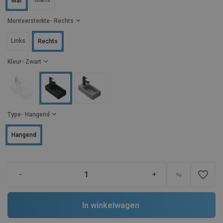
Glans
Mat
Monteersterkte
- Rechts
Links
Rechts
Kleur
- Zwart
Type
- Hangend
Hangend
favorite_border
-
+
In winkelwagen