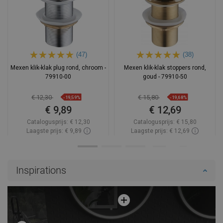
(47)
(38)
Mexen klik-klak plug rond, chroom -
Mexen klik-klak stoppers rond,
79910-00
goud - 79910-50
€ 12,30
€ 15,80
-19,59%
-19,68%
€ 9,89
€ 12,69
Catalogusprijs:
€ 12,30
Catalogusprijs:
€ 15,80
Laagste prijs: € 9,89
Laagste prijs: € 12,69
Beschikbaarheid:
Op voorraad
Beschikbaarheid:
Op voorraad
In winkelwagen
In winkelwagen
Inspirations
Vergelijk
favorite_border
Favoriet
Vergelijk
favorite_border
Favoriet