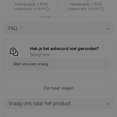
Catalogusprijs:
€ 80,80
Catalogusprijs:
€ 80,80
Laagste prijs: € 64,69
Laagste prijs: € 64,69
Beschikbaarheid:
Op voorraad
Beschikbaarheid:
Op voorraad
In winkelwagen
In winkelwagen
FAQ
Vergelijk
favorite_border
Favoriet
Vergelijk
favorite_border
Favoriet
Heb je het antwoord niet gevonden?
Schrijf ons
Stel ons een vraag
Zie meer vragen
Vraag ons naar het product