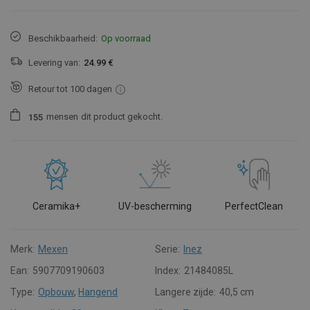
Beschikbaarheid:
Op voorraad
Levering van:
24.99 €
Retour tot 100 dagen
mensen
dit product gekocht.
1
5
5
Ceramika+
UV-bescherming
PerfectClean
Merk:
Mexen
Serie:
Inez
Ean:
5907709190603
Index:
21484085L
Type:
Opbouw
,
Hangend
Langere zijde:
40,5 cm