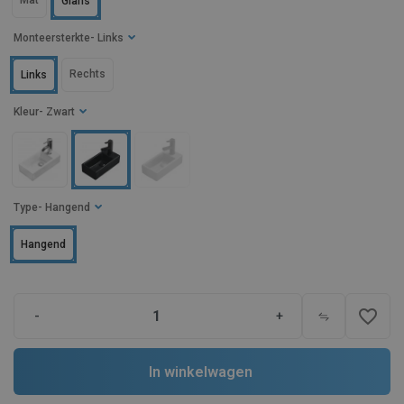
Mat
Glans
Monteersterkte
- Links
Rechts
Links
Kleur
- Zwart
Type
- Hangend
Hangend
favorite_border
-
+
In winkelwagen