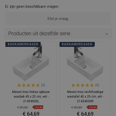
Er zijn geen beschikbare vragen.
Stel je vraag.
Producten uit dezelfde serie
BADKAMERDAGEN
BADKAMERDAGEN
(4)
(4)
Mexen Inez linkse opbouw
Mexen Inez rechthoekige
wasbak 45 x 25 cm, wit -
wastafel 45 x 25 cm, wit -
21434500L
21434500R
€ 80,80
€ 80,80
-19,94%
-19,94%
€ 64,69
€ 64,69