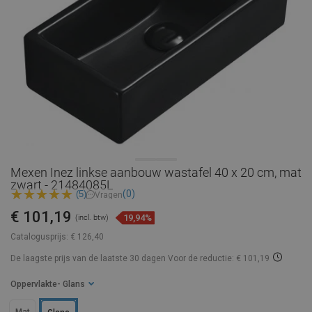
Mexen Inez linkse aanbouw wastafel 40 x 20 cm, mat
zwart - 21484085L
(0)
(5)
Vragen
€ 101,19
19,94%
(incl. btw)
Catalogusprijs:
€ 126,40
De laagste prijs van de laatste 30 dagen
Voor de reductie: € 101,19
Oppervlakte
- Glans