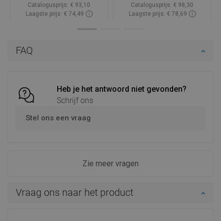
Catalogusprijs:
€ 93,10
Catalogusprijs:
€ 98,30
Laagste prijs: € 74,49
Laagste prijs: € 78,69
Beschikbaarheid:
Op voorraad
Beschikbaarheid:
Op voorraad
In winkelwagen
In winkelwagen
FAQ
Vergelijk
favorite_border
Favoriet
Vergelijk
favorite_border
Favoriet
Heb je het antwoord niet gevonden?
Schrijf ons
Stel ons een vraag
Zie meer vragen
Vraag ons naar het product