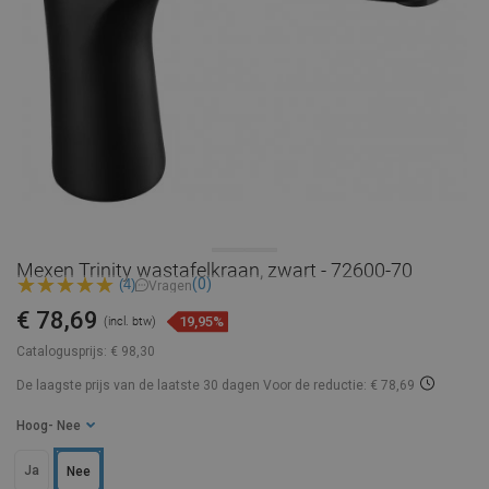
Mexen Trinity wastafelkraan, zwart - 72600-70
(0)
(4)
Vragen
€ 78,69
19,95%
(incl. btw)
Catalogusprijs:
€ 98,30
De laagste prijs van de laatste 30 dagen
Voor de reductie: € 78,69
Hoog
- Nee
Ja
Nee