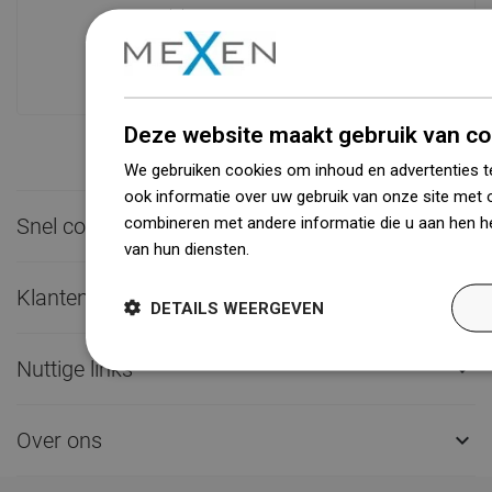
oppervlakte van 31.000 m² met meer
dan 68.000 palletplaatsen biedt meer
dan 1500.000 beschikbare producten!
Deze website maakt gebruik van co
We gebruiken cookies om inhoud en advertenties t
ook informatie over uw gebruik van onze site met 
combineren met andere informatie die u aan hen he
Snel contact

van hun diensten.
Dowiedz się więcej
Klantenservice

DETAILS WEERGEVEN
Nuttige links

Over ons
