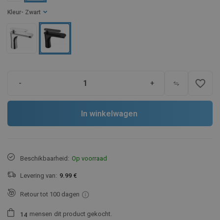
Kleur
- Zwart
favorite_border
-
+
In winkelwagen
Beschikbaarheid:
Op voorraad
Levering van:
9.99 €
Retour tot 100 dagen
mensen
dit product gekocht.
1
4