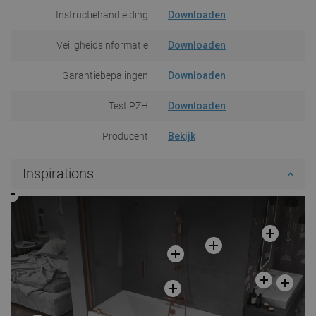
Instructiehandleiding
Downloaden
Veiligheidsinformatie
Downloaden
Garantiebepalingen
Downloaden
Test PZH
Downloaden
Producent
Bekijk
Inspirations