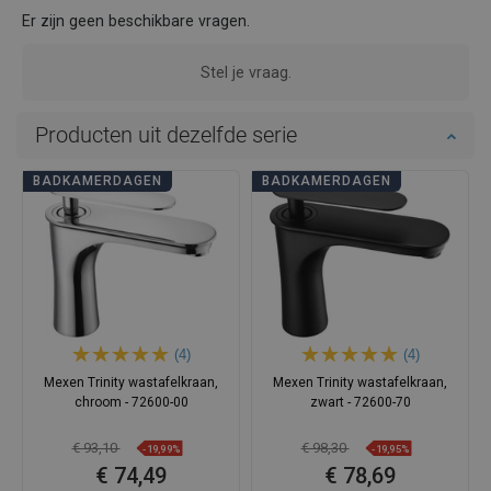
Er zijn geen beschikbare vragen.
Stel je vraag.
Producten uit dezelfde serie
BADKAMERDAGEN
BADKAMERDAGEN
(4)
(4)
Mexen Trinity wastafelkraan,
Mexen Trinity wastafelkraan,
chroom - 72600-00
zwart - 72600-70
€ 93,10
€ 98,30
-19,99%
-19,95%
€ 74,49
€ 78,69