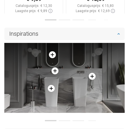
Catalogusprijs:
€ 12,30
Catalogusprijs:
€ 15,80
Laagste prijs: € 9,89
Laagste prijs: € 12,69
Beschikbaarheid:
Op voorraad
Beschikbaarheid:
Op voorraad
In winkelwagen
In winkelwagen
Inspirations
Vergelijk
favorite_border
Favoriet
Vergelijk
favorite_border
Favoriet