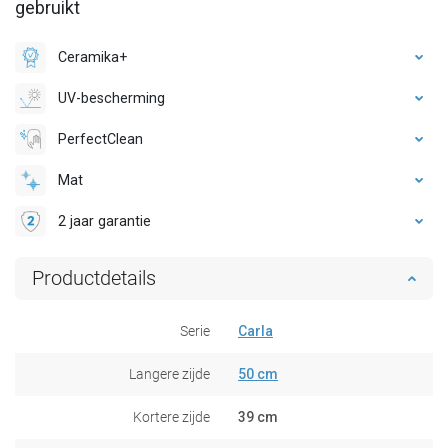
gebruikt
Ceramika+
UV-bescherming
PerfectClean
Mat
2 jaar garantie
Productdetails
Serie
Carla
Langere zijde
50 cm
Kortere zijde
39 cm