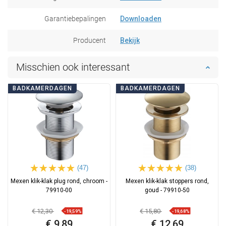
Garantiebepalingen
Downloaden
Producent
Bekijk
Misschien ook interessant
BADKAMERDAGEN
BADKAMERDAGEN
(47)
(38)
Mexen klik-klak plug rond, chroom -
Mexen klik-klak stoppers rond,
79910-00
goud - 79910-50
€ 12,30
€ 15,80
-19,59%
-19,68%
€ 9,89
€ 12,69