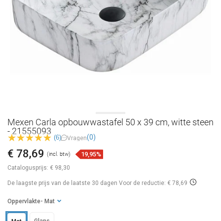
Mexen Carla opbouwwastafel 50 x 39 cm, witte steen
- 21555093
(0)
(6)
Vragen
€ 78,69
19,95%
(incl. btw)
Catalogusprijs:
€ 98,30
De laagste prijs van de laatste 30 dagen
Voor de reductie: € 78,69
Oppervlakte
- Mat