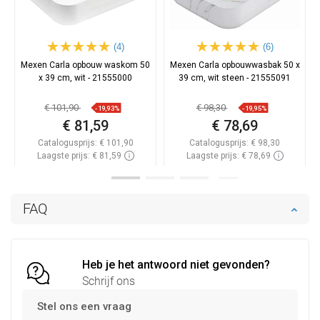
(4)
(6)
Mexen Carla opbouw waskom 50
Mexen Carla opbouwwasbak 50 x
x 39 cm, wit - 21555000
39 cm, wit steen - 21555091
€ 101,90
€ 98,30
-19,93%
-19,95%
€ 81,59
€ 78,69
Catalogusprijs:
€ 101,90
Catalogusprijs:
€ 98,30
Laagste prijs: € 81,59
Laagste prijs: € 78,69
Beschikbaarheid:
Op voorraad
Beschikbaarheid:
Op voorraad
In winkelwagen
In winkelwagen
FAQ
Vergelijk
favorite_border
Favoriet
Vergelijk
favorite_border
Favoriet
Heb je het antwoord niet gevonden?
Schrijf ons
Stel ons een vraag