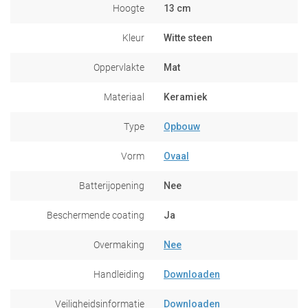
Hoogte
13 cm
Kleur
Witte steen
Oppervlakte
Mat
Materiaal
Keramiek
Type
Opbouw
Vorm
Ovaal
Batterijopening
Nee
Beschermende coating
Ja
Overmaking
Nee
Handleiding
Downloaden
Veiligheidsinformatie
Downloaden