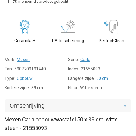
mensen
dit product gekocht.
7
5
Ceramika+
UV-bescherming
PerfectClean
Merk:
Mexen
Serie:
Carla
Ean:
5907709191440
Index:
21555093
Type:
Opbouw
Langere zijde:
50 cm
Kortere zijde:
39 cm
Kleur:
Witte steen
Omschrijving
Mexen Carla opbouwwastafel 50 x 39 cm, witte
steen - 21555093