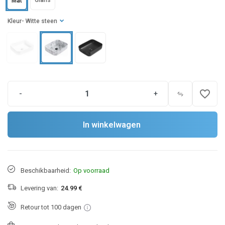
Glans
Mat
Kleur
- Witte steen
favorite_border
-
+
In winkelwagen
Beschikbaarheid:
Op voorraad
Levering van:
24.99 €
Retour tot 100 dagen