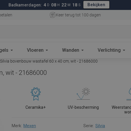
Bekijken
4
08
22
17
Badkamerdagen:
D
H
M
S
betalen
Keer terug tot 100 dagen
gels
Vloeren
Wanden
Verlichting
ilvia bovenbouw wastafel 60 x 40 cm, wit - 21686000
, wit - 21686000
Ceramika+
UV-bescherming
Weerstand
wo
Merk:
Mexen
Serie:
Silvia