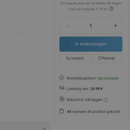
De laagste prijs van de laatste 30 dagen
Voor de reductie: € 70,29
-
+
In winkelwagen
favorite_border
Favoriet
Vergelijk
Beschikbaarheid:
Op voorraad
Levering van:
24.99 €
Retour tot 100 dagen
mensen
dit product gekocht.
8
4