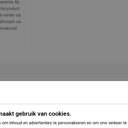
arantie. Bij
hte product
te nemen via
lefonisch via
enservice.
Serie
Silvia
angere zijde
60 cm
ortere zijde
40 cm
aakt gebruik van cookies.
 om inhoud en advertenties te personaliseren en om ons verkeer te
Hoogte
15 cm