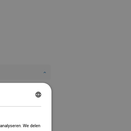
POLISH
CZECH
GERMAN
 analyseren. We delen
ENGLISH