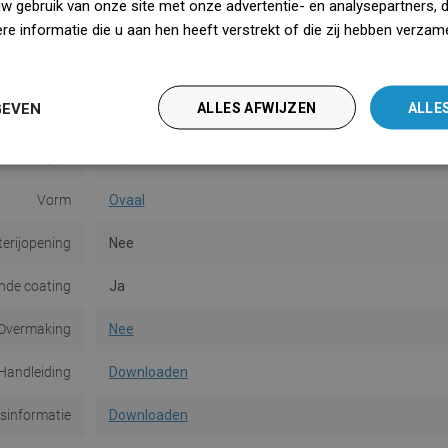
uw gebruik van onze site met onze advertentie- en analysepartners, 
Kleur
Wit
e informatie die u aan hen heeft verstrekt of die zij hebben verzam
iedz się więcej
Oppervlakte
Glans
GEVEN
ALLES AFWIJZEN
ALLE
Materiaal
Keramiek
Type
Opbouw
Vorm
Ovaal
terijopening
Nee
de coating
Ja
Overmaking
Nee
Handleiding
Downloaden
dsinformatie
Downloaden