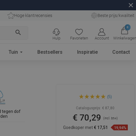
close
Hoge klantrecensies
Beste prijs/kwaliteit
0
search
Hulp
Favorieten
Account
Winkelwage
Tuin
Bestsellers
Inspiratie
Contact
Mexen Silvia bovenbouw
(5)
wastafel 60 x 40 cm, wit -
21686000
Catalogusprijs:
€ 87,80
 tegen dof
€ 70,29
rden
(incl. btw)
Goedkoper met
€ 17,51
19,94%