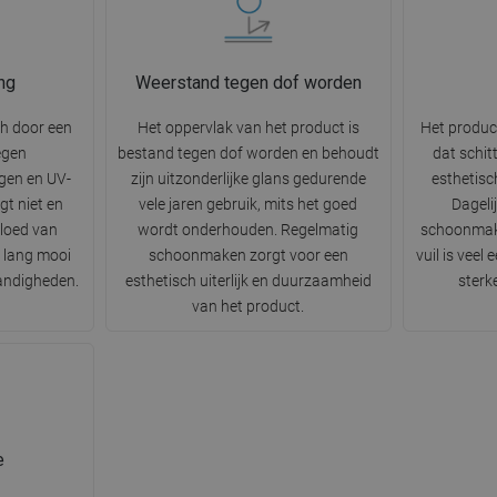
ng
Weerstand tegen dof worden
ch door een
Het oppervlak van het product is
Het produc
egen
bestand tegen dof worden en behoudt
dat schit
gen en UV-
zijn uitzonderlijke glans gedurende
esthetisc
gt niet en
vele jaren gebruik, mits het goed
Dageli
vloed van
wordt onderhouden. Regelmatig
schoonmak
r lang mooi
schoonmaken zorgt voor een
vuil is veel
tandigheden.
esthetisch uiterlijk en duurzaamheid
sterk
van het product.
e