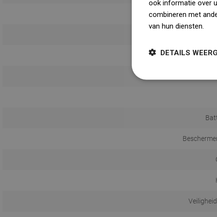
ook informatie over 
combineren met ander
van hun diensten.
Dow
DETAILS WEER
Bat
Beschermen
Veilighei