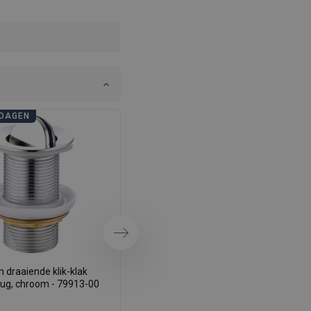
SWEDISH
FINNISH
PORTUGUESE
CROATIAN
GREEK
DAGEN
BADKAMERDAGEN
SLOVENIAN
Volgende
 draaiende klik-klak
Mexen draaibare klik-klak
lug, chroom - 79913-00
afvoerplug, goud - 79913-50