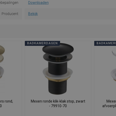
ebepalingen
Downloaden
Producent
Bekijk
BADKAMERDAGEN
BADKAMER
rs rond,
Mexen ronde klik-klak stop, zwart
Mexen
50
- 79910-70
afvoerp