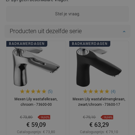
Stel je vraag.
Producten uit dezelfde serie
BADKAMERDAGEN
BADKAMERDAGEN
(5)
(4)
Mexen Lily wastafelkraan,
Mexen Lily wastafelmengkraan,
chroom - 73600-00
zwart/chroom - 73600-17
€ 73,80
€ 79,10
-19,93%
-19,99%
€ 59,09
€ 63,29
Catalogusprijs:
€ 73,80
Catalogusprijs:
€ 79,10