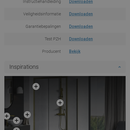
Instructiehandleiding
Downloaden
Veiligheidsinformatie
Downloaden
Garantiebepalingen
Downloaden
Test PZH
Downloaden
Producent
Bekijk
Inspirations