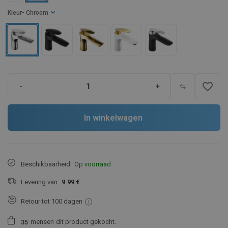
Kleur
- Chroom
favorite_border
-
+
In winkelwagen
Beschikbaarheid:
Op voorraad
Levering van:
9.99 €
Retour tot 100 dagen
mensen
dit product gekocht.
3
5