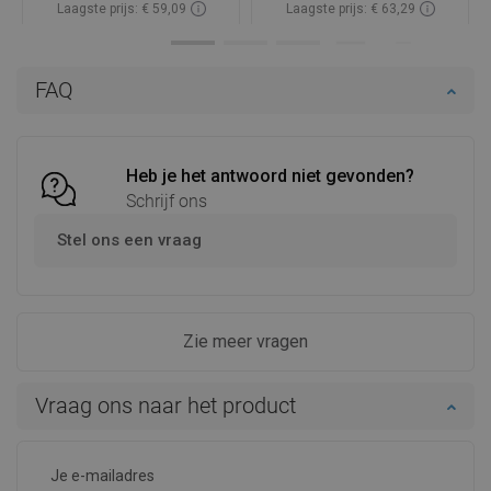
Laagste prijs: € 59,09
Laagste prijs: € 63,29
Beschikbaarheid:
Op voorraad
Beschikbaarheid:
Op voorraad
In winkelwagen
In winkelwagen
FAQ
Vergelijk
favorite_border
Favoriet
Vergelijk
favorite_border
Favoriet
Heb je het antwoord niet gevonden?
Schrijf ons
Stel ons een vraag
Zie meer vragen
Vraag ons naar het product