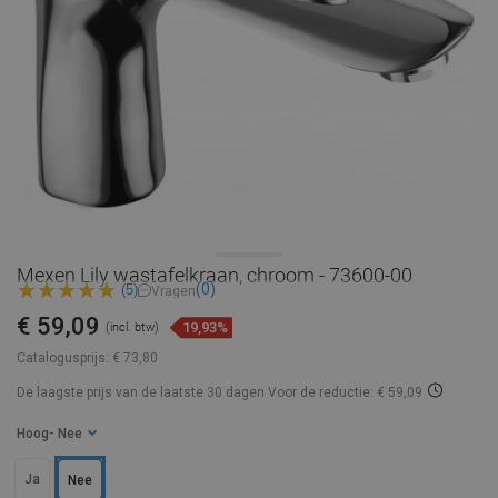
Mexen Lily wastafelkraan, chroom - 73600-00
(0)
(5)
Vragen
€ 59,09
19,93%
(incl. btw)
Catalogusprijs:
€ 73,80
De laagste prijs van de laatste 30 dagen
Voor de reductie: € 59,09
Hoog
- Nee
Ja
Nee