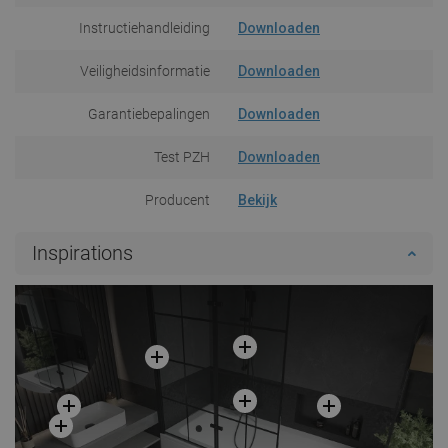
Instructiehandleiding
Downloaden
Veiligheidsinformatie
Downloaden
Garantiebepalingen
Downloaden
Test PZH
Downloaden
Producent
Bekijk
Inspirations