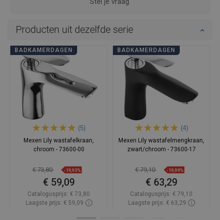
Stel je vraag.
Producten uit dezelfde serie
BADKAMERDAGEN
BADKAMERDAGEN
(5)
(4)
Mexen Lily wastafelkraan,
Mexen Lily wastafelmengkraan,
chroom - 73600-00
zwart/chroom - 73600-17
€ 73,80
€ 79,10
-19,93%
-19,99%
€ 59,09
€ 63,29
Catalogusprijs:
€ 73,80
Catalogusprijs:
€ 79,10
Laagste prijs: € 59,09
Laagste prijs: € 63,29
Beschikbaarheid:
Op voorraad
Beschikbaarheid:
Op voorraad