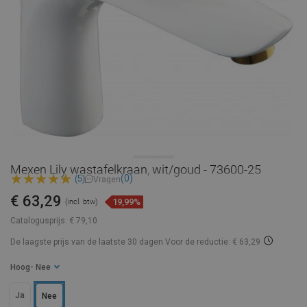
Mexen Lily wastafelkraan, wit/goud - 73600-25
(0)
(5)
Vragen
€ 63,29
19,99%
(incl. btw)
Catalogusprijs:
€ 79,10
De laagste prijs van de laatste 30 dagen
Voor de reductie: € 63,29
Hoog
- Nee
Ja
Nee