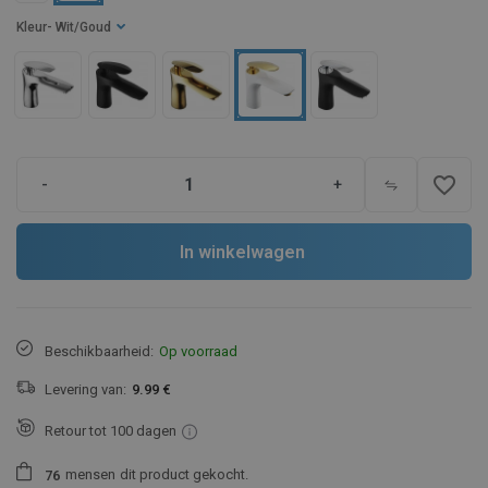
Kleur
- Wit/Goud
favorite_border
-
+
In winkelwagen
Beschikbaarheid:
Op voorraad
Levering van:
9.99 €
Retour tot 100 dagen
mensen
dit product gekocht.
7
6