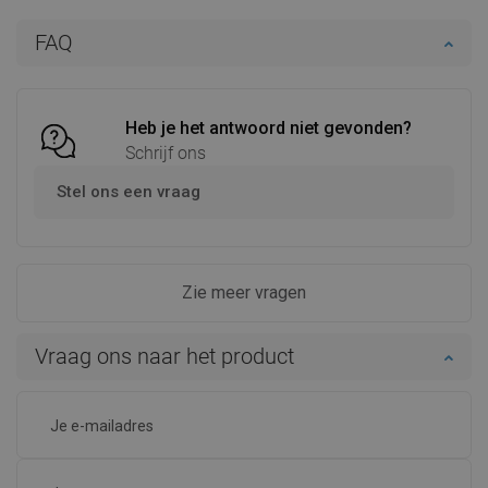
In winkelwagen
In winkelwagen
FAQ
Vergelijk
favorite_border
Favoriet
Vergelijk
favorite_border
Favoriet
Heb je het antwoord niet gevonden?
Schrijf ons
Stel ons een vraag
Zie meer vragen
Vraag ons naar het product