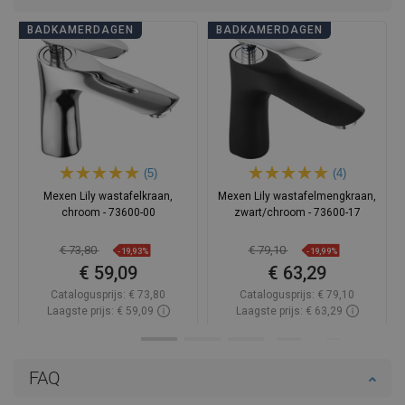
BADKAMERDAGEN
BADKAMERDAGEN
(5)
(4)
Mexen Lily wastafelkraan,
Mexen Lily wastafelmengkraan,
chroom - 73600-00
zwart/chroom - 73600-17
€ 73,80
€ 79,10
-19,93%
-19,99%
€ 59,09
€ 63,29
Catalogusprijs:
€ 73,80
Catalogusprijs:
€ 79,10
Laagste prijs: € 59,09
Laagste prijs: € 63,29
Beschikbaarheid:
Op voorraad
Beschikbaarheid:
Op voorraad
In winkelwagen
In winkelwagen
FAQ
Vergelijk
favorite_border
Favoriet
Vergelijk
favorite_border
Favoriet