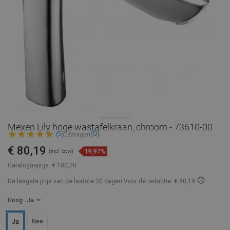
Mexen Lily hoge wastafelkraan, chroom - 73610-00
(0)
(5)
Vragen
€ 80,19
19,97%
(incl. btw)
Catalogusprijs:
€ 100,20
De laagste prijs van de laatste 30 dagen
Voor de reductie: € 80,19
Hoog
- Ja
Nee
Ja