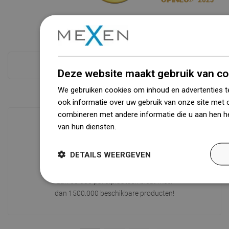
Zie alles
Deze website maakt gebruik van co
We gebruiken cookies om inhoud en advertenties t
ook informatie over uw gebruik van onze site met 
combineren met andere informatie die u aan hen he
van hun diensten.
Dowiedz się więcej
Beschikbaarheid van goederen
DETAILS WEERGEVEN
Een modern logistiek centrum met een
oppervlakte van 31.000 m² met meer
dan 68.000 palletplaatsen biedt meer
dan 1500.000 beschikbare producten!