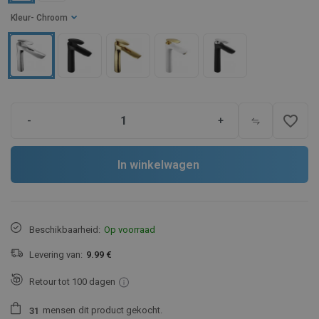
Kleur
- Chroom
favorite_border
-
+
In winkelwagen
Beschikbaarheid:
Op voorraad
Levering van:
9.99 €
Retour tot 100 dagen
mensen
dit product gekocht.
3
1