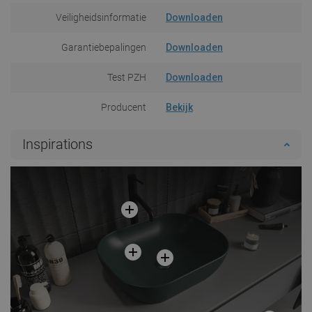
Veiligheidsinformatie
Downloaden
Garantiebepalingen
Downloaden
Test PZH
Downloaden
Producent
Bekijk
Inspirations