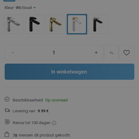
Kleur
- Wit/Goud
favorite_border
-
+
In winkelwagen
Beschikbaarheid:
Op voorraad
Levering van:
9.99 €
Retour tot 100 dagen
mensen
dit product gekocht.
7
8