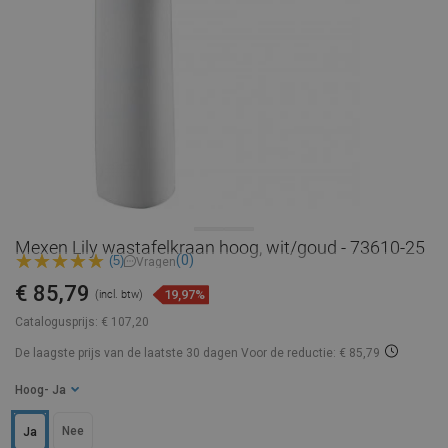
Mexen Lily wastafelkraan hoog, wit/goud - 73610-25
(0)
(5)
Vragen
€ 85,79
19,97%
(incl. btw)
Catalogusprijs:
€ 107,20
De laagste prijs van de laatste 30 dagen
Voor de reductie: € 85,79
Hoog
- Ja
Nee
Ja