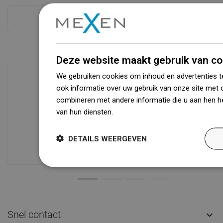
Zie alles
Deze website maakt gebruik van co
We gebruiken cookies om inhoud en advertenties t
ook informatie over uw gebruik van onze site met 
Beschikbaarheid van goederen
combineren met andere informatie die u aan hen he
Een modern logistiek centrum met een
van hun diensten.
Dowiedz się więcej
oppervlakte van 31.000 m² met meer
dan 68.000 palletplaatsen biedt meer
DETAILS WEERGEVEN
dan 1500.000 beschikbare producten!
Snel contact
