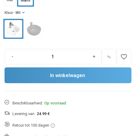
Mat
Glans
Kleur
- Wit
favorite_border
-
+
In winkelwagen
Beschikbaarheid:
Op voorraad
Levering van:
24.99 €
Retour tot 100 dagen