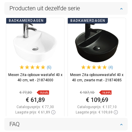
Producten uit dezelfde serie
BADKAMERDAGEN
BADKAMERDAGEN
(6)
(4)
Mexen Zita opbouw wastafel 40 x
Mexen Zita opbouwwastafel 40 x
40 cm, wit - 21874000
40 cm, zwarte mat - 21874085
€ 77,30
€ 137,10
-19,94%
-19,99%
€ 61,89
€ 109,69
Catalogusprijs:
€ 77,30
Catalogusprijs:
€ 137,10
Laagste prijs: € 61,89
Laagste prijs: € 109,69
Beschikbaarheid:
Op voorraad
Beschikbaarheid:
Op voorraad
FAQ
In winkelwagen
In winkelwagen