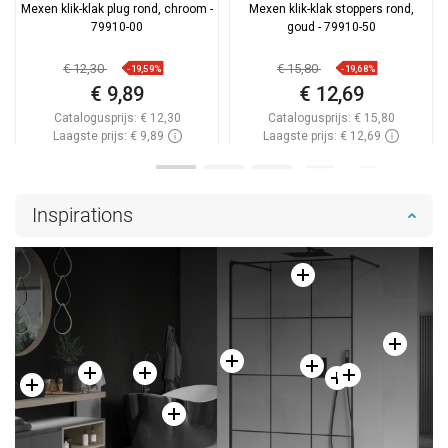
Mexen klik-klak plug rond, chroom -
Mexen klik-klak stoppers rond,
79910-00
goud - 79910-50
€ 12,30
€ 15,80
-19,59%
-19,68%
€ 9,89
€ 12,69
Catalogusprijs:
€ 12,30
Catalogusprijs:
€ 15,80
Laagste prijs: € 9,89
Laagste prijs: € 12,69
Beschikbaarheid:
Op voorraad
Beschikbaarheid:
Op voorraad
In winkelwagen
In winkelwagen
Inspirations
Vergelijk
favorite_border
Favoriet
Vergelijk
favorite_border
Favoriet