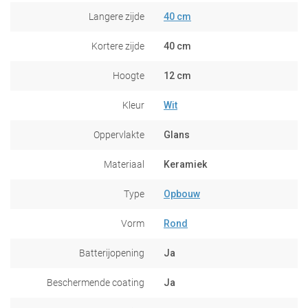
Langere zijde
40 cm
Kortere zijde
40 cm
Hoogte
12 cm
Kleur
Wit
Oppervlakte
Glans
Materiaal
Keramiek
Type
Opbouw
Vorm
Rond
Batterijopening
Ja
Beschermende coating
Ja