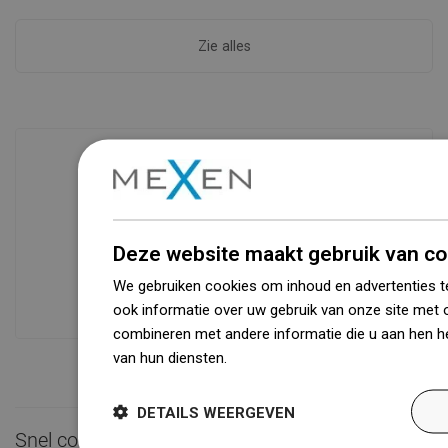
Zie alles
Beschikbaarheid van goederen
Een modern logistiek centrum met een
oppervlakte van 31.000 m² met meer
Deze website maakt gebruik van co
dan 68.000 palletplaatsen biedt meer
We gebruiken cookies om inhoud en advertenties t
dan 1500.000 beschikbare producten!
ook informatie over uw gebruik van onze site met 
combineren met andere informatie die u aan hen he
van hun diensten.
Dowiedz się więcej
DETAILS WEERGEVEN
Snel contact
