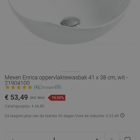
Mexen Enrica oppervlaktewasbak 41 x 38 cm, wit -
21904100
(0)
(4)
Vragen
€ 53,49
19,93%
(incl. btw)
Catalogusprijs:
€ 66,80
De laagste prijs van de laatste 30 dagen
Voor de reductie: € 53,49
favorite_border
-
+