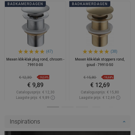
BADKAMERDAGEN
BADKAMERDAGEN
(47)
(38)
Mexen klik-klak plug rond, chroom -
Mexen klik-klak stoppers rond,
79910-00
goud - 79910-50
€ 12,30
€ 15,80
-19,59%
-19,68%
€ 9,89
€ 12,69
Catalogusprijs:
€ 12,30
Catalogusprijs:
€ 15,80
Laagste prijs: € 9,89
Laagste prijs: € 12,69
Beschikbaarheid:
Op voorraad
Beschikbaarheid:
Op voorraad
In winkelwagen
In winkelwagen
Inspirations
Vergelijk
favorite_border
Favoriet
Vergelijk
favorite_border
Favoriet