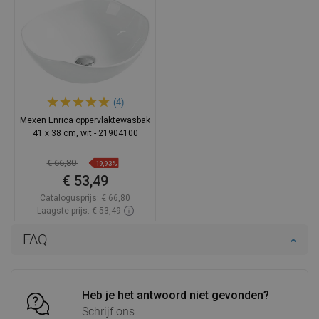
(4)
Mexen Enrica oppervlaktewasbak
41 x 38 cm, wit - 21904100
€ 66,80
-19,93%
€ 53,49
Catalogusprijs:
€ 66,80
Laagste prijs: € 53,49
Beschikbaarheid:
Op voorraad
FAQ
In winkelwagen
Vergelijk
favorite_border
Favoriet
Heb je het antwoord niet gevonden?
Schrijf ons