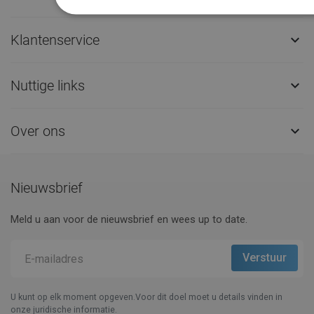
Klantenservice

Nuttige links

Over ons

Nieuwsbrief
Meld u aan voor de nieuwsbrief en wees up to date.
U kunt op elk moment opgeven.Voor dit doel moet u details vinden in
onze juridische informatie.