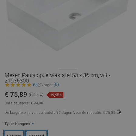
Mexen Paula opzetwastafel 53 x 36 cm, wit -
21935300
(0)
(9)
Vragen
€ 75,89
19,95%
(incl. btw)
Catalogusprijs:
€ 94,80
De laagste prijs van de laatste 30 dagen
Voor de reductie: € 75,89
Type
- Hangend