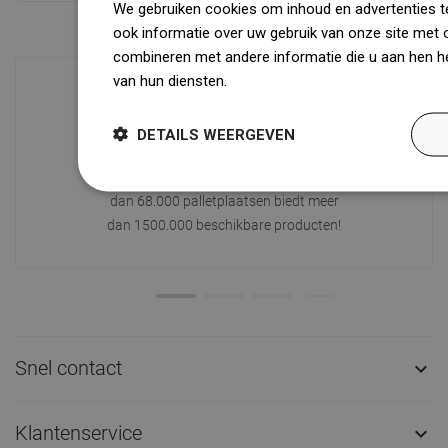
We gebruiken cookies om inhoud en advertenties t
ook informatie over uw gebruik van onze site met 
combineren met andere informatie die u aan hen he
van hun diensten.
Dowiedz się więcej
Beschikbaarheid van goederen
DETAILS WEERGEVEN
Een modern logistiek centrum met een
oppervlakte van 31.000 m² met meer
dan 68.000 palletplaatsen biedt meer
dan 1500.000 beschikbare producten!
Snel contact

Klantenservice
