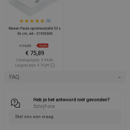
(9)
Mexen Paula opzetwastafel 53 x
36 cm, wit - 21935300
€ 94,80
-19,95%
€ 75,89
Catalogusprijs:
€ 94,80
Laagste prijs: € 75,89
Beschikbaarheid:
Op voorraad
FAQ
In winkelwagen
Vergelijk
favorite_border
Favoriet
Heb je het antwoord niet gevonden?
Schrijf ons
Stel ons een vraag