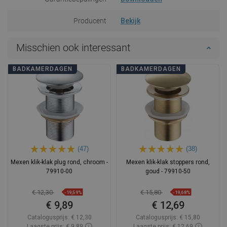
Producent
Bekijk
Misschien ook interessant
BADKAMERDAGEN
BADKAMERDAGEN
(47)
(38)
Mexen klik-klak plug rond, chroom -
Mexen klik-klak stoppers rond,
79910-00
goud - 79910-50
€ 12,30
€ 15,80
-19,59%
-19,68%
€ 9,89
€ 12,69
Catalogusprijs:
€ 12,30
Catalogusprijs:
€ 15,80
Laagste prijs: € 9,89
Laagste prijs: € 12,69