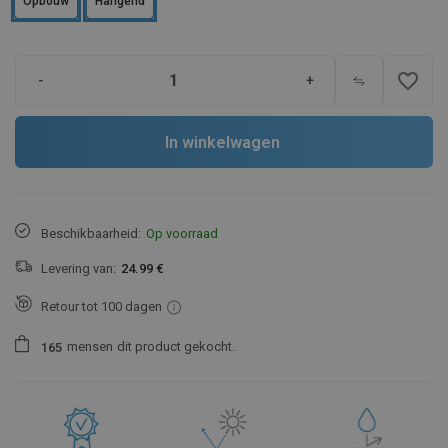
Opbouw
Hangend
favorite_border
-
+
In winkelwagen
Beschikbaarheid:
Op voorraad
Levering van:
24.99 €
Retour tot 100 dagen
mensen
dit product gekocht.
1
6
5