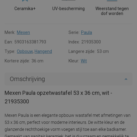
Ceramika+
UV-bescherming
Weerstand tegen
dof worden
Merk:
Mexen
Serie:
Paula
Ean:
5903163381793
Index:
21935300
Type:
Opbouw
,
Hangend
Langere zijde:
53 cm
Kortere zijde:
36 cm
Kleur:
Wit
Omschrijving
Mexen Paula opzetwastafel 53 x 36 cm, wit -
21935300
Mexen Paula is een elegante opbouw wastafel met afmetingen van
53 x 36 cm, perfect voor moderne interieurs. De witte kleur en de
glanzende rechthoekige vorm voegen stijl toe aan elke badkamer.
Gemaakt van sanitair keramiek, het is duurzaam en gemakkelijk te