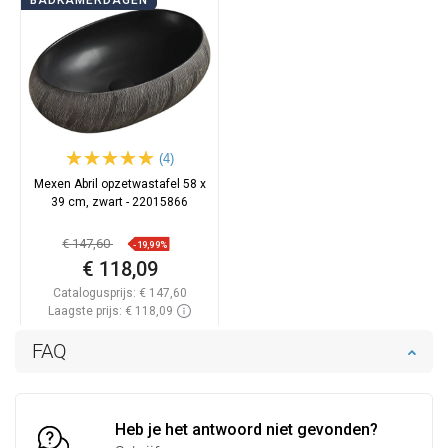
BADKAMERDAGEN
(4)
Mexen Abril opzetwastafel 58 x
39 cm, zwart - 22015866
€ 147,60
-19,99%
€ 118,09
Catalogusprijs:
€ 147,60
Laagste prijs: € 118,09
Beschikbaarheid:
Op voorraad
FAQ
In winkelwagen
Vergelijk
favorite_border
Favoriet
Heb je het antwoord niet gevonden?