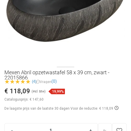
Mexen Abril opzetwastafel 58 x 39 cm, zwart -
22015866
(0)
(4)
Vragen
€ 118,09
19,99%
(incl. btw)
Catalogusprijs:
€ 147,60
De laagste prijs van de laatste 30 dagen
Voor de reductie: € 118,09
favorite_border
-
+