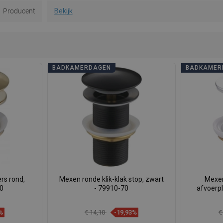
Producent
Bekijk
BADKAMERDAGEN
BADKAMER
rs rond,
Mexen ronde klik-klak stop, zwart
Mexen
50
- 79910-70
afvoerp
%
€ 14,10
-19,93%
€