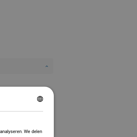
POLISH
CZECH
GERMAN
 analyseren. We delen
ENGLISH