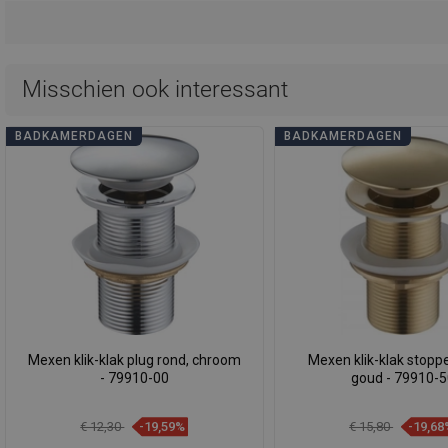
Misschien ook interessant
BADKAMERDAGEN
BADKAMERDAGEN
Mexen klik-klak plug rond, chroom
Mexen klik-klak stoppe
- 79910-00
goud - 79910-
€ 12,30
-19,59%
€ 15,80
-19,68