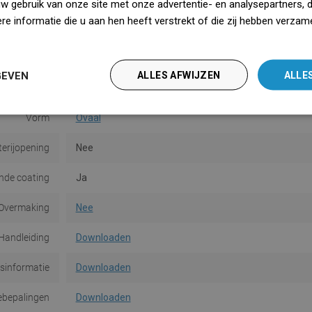
uw gebruik van onze site met onze advertentie- en analysepartners, 
e informatie die u aan hen heeft verstrekt of die zij hebben verzam
Oppervlakte
Mat
iedz się więcej
Materiaal
Keramiek
GEVEN
ALLES AFWIJZEN
ALLE
Type
Opbouw
Vorm
Ovaal
terijopening
Nee
de coating
Ja
Overmaking
Nee
Handleiding
Downloaden
dsinformatie
Downloaden
ebepalingen
Downloaden