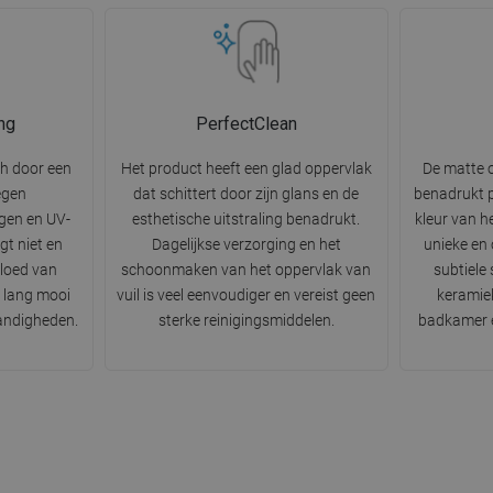
ng
PerfectClean
ch door een
Het product heeft een glad oppervlak
De matte 
egen
dat schittert door zijn glans en de
benadrukt p
gen en UV-
esthetische uitstraling benadrukt.
kleur van h
gt niet en
Dagelijkse verzorging en het
unieke en
vloed van
schoonmaken van het oppervlak van
subtiele
r lang mooi
vuil is veel eenvoudiger en vereist geen
keramiek
tandigheden.
sterke reinigingsmiddelen.
badkamer e