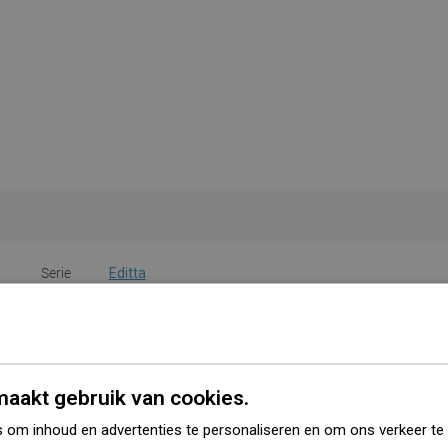
Serie
Editta
angere zijde
49,5 cm
ortere zijde
37,5 cm
aakt gebruik van cookies.
Hoogte
14 cm
 om inhoud en advertenties te personaliseren en om ons verkeer te
Kleur
Grijze steen