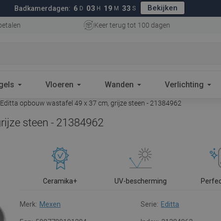
Bekijken
6
03
19
32
Badkamerdagen:
D
H
M
S
betalen
Keer terug tot 100 dagen
gels
Vloeren
Wanden
Verlichting
ditta opbouw wastafel 49 x 37 cm, grijze steen - 21384962
rijze steen - 21384962
Ceramika+
UV-bescherming
Perfe
Merk:
Mexen
Serie:
Editta