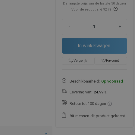
De laagste prijs van de laatste 30 dagen
Voor de reductie: € 92,79
-
+
In winkelwagen
favorite_border
Favoriet
Vergelijk
Beschikbaarheid:
Op voorraad
Levering van:
24.99 €
Retour tot 100 dagen
mensen
dit product gekocht.
9
0