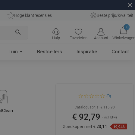
close
Hoge klantrecensies
Beste prijs/kwaliteit
0
search
Hulp
Favorieten
Account
Winkelwage
Tuin
Bestsellers
Inspiratie
Contact
Mexen Editta opbouw
(0)
wastafel 49 x 37 cm, grijze
steen - 21384962
Catalogusprijs:
€ 115,90
ctClean
€ 92,79
(incl. btw)
Goedkoper met
€ 23,11
19,94%