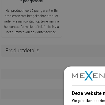
2 jaar garantie
Het product heeft 2 jaar garantie. Bij
problemen met het gekochte product
raden we aan contact op te nemen via
het contactformulier of telefonisch via
het nummer van de klantenservice.
Productdetails
L
K
Deze website m
We gebruiken cookies