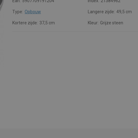
Ean:
5907709191204
Index:
21384962
Type:
Opbouw
Langere zijde:
49,5 cm
Kortere zijde:
37,5 cm
Kleur:
Grijze steen