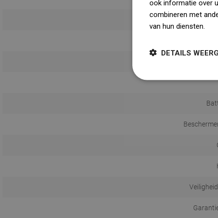
ook informatie over 
combineren met ander
van hun diensten.
Dow
DETAILS WEER
Bat
Beschermen
Veilighei
Garanti