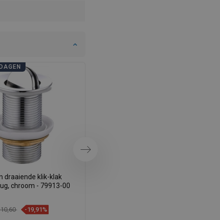
SWEDISH
FINNISH
PORTUGUESE
CROATIAN
DAGEN
BADKAMERDAGEN
GREEK
SLOVENIAN
Volgende
 draaiende klik-klak
Mexen draaibare klik-klak
lug, chroom - 79913-00
afvoerplug, goud - 79913-50
 10,60
-19,91%
€ 14,10
-19,93%