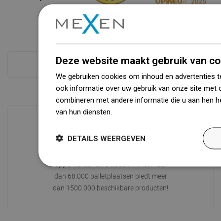
Deze website maakt gebruik van co
Zie alles
We gebruiken cookies om inhoud en advertenties t
ook informatie over uw gebruik van onze site met 
combineren met andere informatie die u aan hen he
van hun diensten.
Dowiedz się więcej
DETAILS WEERGEVEN
Beschikbaarheid van goederen
Een modern logistiek centrum met een
oppervlakte van 31.000 m² met meer
dan 68.000 palletplaatsen biedt meer
dan 1500.000 beschikbare producten!