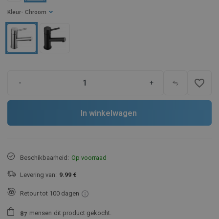
Kleur
- Chroom
favorite_border
-
+
In winkelwagen
Beschikbaarheid:
Op voorraad
Levering van:
9.99 €
Retour tot 100 dagen
mensen
dit product gekocht.
8
7