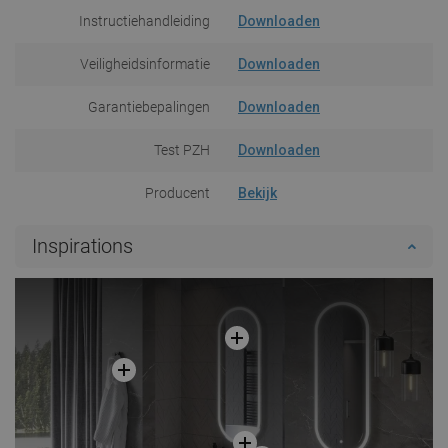
Instructiehandleiding
Downloaden
Veiligheidsinformatie
Downloaden
Garantiebepalingen
Downloaden
Test PZH
Downloaden
Producent
Bekijk
Inspirations