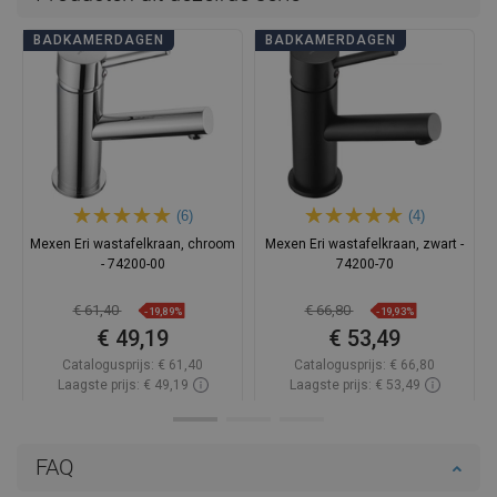
BADKAMERDAGEN
BADKAMERDAGEN
(6)
(4)
Mexen Eri wastafelkraan, chroom
Mexen Eri wastafelkraan, zwart -
- 74200-00
74200-70
€ 61,40
€ 66,80
-19,89%
-19,93%
€ 49,19
€ 53,49
Catalogusprijs:
€ 61,40
Catalogusprijs:
€ 66,80
Laagste prijs: € 49,19
Laagste prijs: € 53,49
Beschikbaarheid:
Op voorraad
Beschikbaarheid:
Op voorraad
In winkelwagen
In winkelwagen
FAQ
Vergelijk
favorite_border
Favoriet
Vergelijk
favorite_border
Favoriet