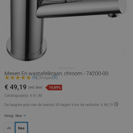
Mexen Eri wastafelkraan, chroom - 74200-00
(0)
(6)
Vragen
€ 49,19
19,89%
(incl. btw)
Catalogusprijs:
€ 61,40
De laagste prijs van de laatste 30 dagen
Voor de reductie: € 49,19
Hoog
- Nee
Ja
Nee