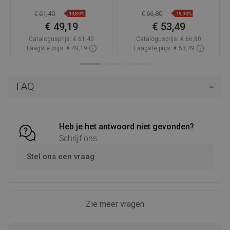
€ 61,40
€ 66,80
-19,89%
-19,93%
€ 49,19
€ 53,49
Catalogusprijs:
€ 61,40
Catalogusprijs:
€ 66,80
Laagste prijs: € 49,19
Laagste prijs: € 53,49
Beschikbaarheid:
Op voorraad
Beschikbaarheid:
Op voorraad
In winkelwagen
In winkelwagen
FAQ
Vergelijk
favorite_border
Favoriet
Vergelijk
favorite_border
Favoriet
Heb je het antwoord niet gevonden?
Schrijf ons
Stel ons een vraag
Zie meer vragen