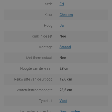
Serie
Eri
Kleur
Chroom
Hoog
Ja
Kurk in de set
Nee
Montage
Staand
Met thermostaat
Nee
Hoogte van de kraan
28 cm
Reikwijdte van de uitloop
12,6 cm
Wateruitstroomhoogte
23,5 cm
Type tuit
Vast
Instructiehandleiding
Downloaden