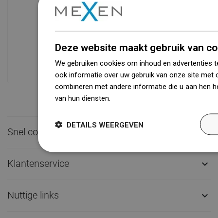
Beschikbaarheid van goederen
Een modern logistiek centrum met een
oppervlakte van 31.000 m² met meer
Deze website maakt gebruik van co
dan 68.000 palletplaatsen biedt meer
dan 1500.000 beschikbare producten!
We gebruiken cookies om inhoud en advertenties t
ook informatie over uw gebruik van onze site met 
combineren met andere informatie die u aan hen he
van hun diensten.
Dowiedz się więcej
DETAILS WEERGEVEN
Snel contact

Klantenservice

Nuttige links
