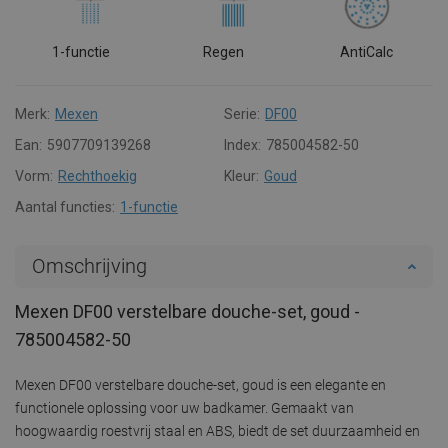
1-functie
Regen
AntiCalc
Merk:
Mexen
Serie:
DF00
Ean:
5907709139268
Index:
785004582-50
Vorm:
Rechthoekig
Kleur:
Goud
Aantal functies:
1-functie
Omschrijving
Mexen DF00 verstelbare douche-set, goud -
785004582-50
Mexen DF00 verstelbare douche-set, goud is een elegante en
functionele oplossing voor uw badkamer. Gemaakt van
hoogwaardig roestvrij staal en ABS, biedt de set duurzaamheid en