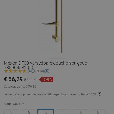
Mexen DF00 verstelbare douche-set, goud -
785004582-50
(0)
(4)
Vragen
€ 56,29
19,93%
(incl. btw)
Catalogusprijs:
€ 70,30
De laagste prijs van de laatste 30 dagen
Voor de reductie: € 56,29
Kleur
- Goud