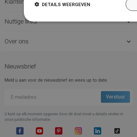
Klantenservice

DETAILS WEERGEVEN
Nuttige links

Over ons

Nieuwsbrief
Meld u aan voor de nieuwsbrief en wees up to date.
U kunt op elk moment opgeven.Voor dit doel moet u details vinden in
onze juridische informatie.