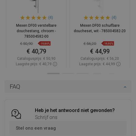
(4)
(4)
Mexen DF00 verstelbare
Mexen DF00 schuifbare
douchestang, chroom -
doucheset, wit - 785004582-20
785004582-00
€ 50,90
€ 56,20
-19,86%
-19,95%
€ 40,79
€ 44,99
Catalogusprijs:
€ 50,90
Catalogusprijs:
€ 56,20
Laagste prijs: € 40,79
Laagste prijs: € 44,99
Beschikbaarheid:
Op voorraad
Beschikbaarheid:
Op voorraad
In winkelwagen
In winkelwagen
FAQ
Vergelijk
favorite_border
Favoriet
Vergelijk
favorite_border
Favoriet
Heb je het antwoord niet gevonden?
Schrijf ons
Stel ons een vraag