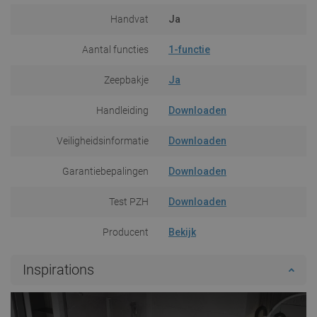
Handvat
Ja
Aantal functies
1-functie
Zeepbakje
Ja
Handleiding
Downloaden
Veiligheidsinformatie
Downloaden
Garantiebepalingen
Downloaden
Test PZH
Downloaden
Producent
Bekijk
Inspirations