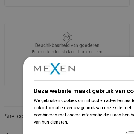
Beschikbaarheid van goederen
Een modern logistiek centrum met een
oppervlakte van 31.000 m² met meer
dan 68.000 palletplaatsen biedt meer
dan 1500.000 beschikbare producten!
Deze website maakt gebruik van co
We gebruiken cookies om inhoud en advertenties t
ook informatie over uw gebruik van onze site met 
combineren met andere informatie die u aan hen he
Snel contact

van hun diensten.
Dowiedz się więcej